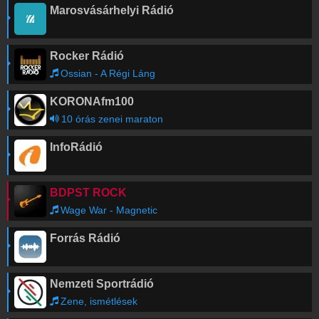
Marosvásárhelyi Rádió
Rocker Rádió
Ossian - A Régi Láng
KORONAfm100
10 órás zenei maraton
InfoRádió
BDPST ROCK
Wage War - Magnetic
Forrás Rádió
Nemzeti Sportrádió
Zene, ismétlések