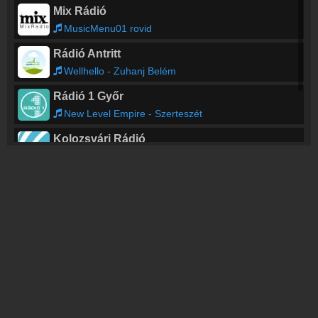
Mix Rádió
MusicMenu01 rovid
Rádió Antritt
Wellhello - Zuhanj Belém
Rádió 1 Győr
New Level Empire - Szerteszét
Kolozsvári Rádió
TOP FM
Sub Bass Monster - Sub Bass Monster [2006]