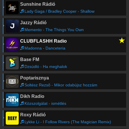
Sunshine Rádió
Lady Gaga / Bradley Cooper - Shallow
Jazzy Rádió
Memento - The Things You Own
★
CLUBFLASHH Radio
Madonna - Danceteria
Base FM
Dzsúdló - Ha meghalok
Poptarisznya
Soltész Rezsõ - Mikor odabújsz hozzám
Dikh Radio
Közszolgálat - ismétlés
Roxy Rádió
Lykke Li - I Follow Rivers (The Magician Remix)