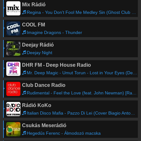
Mix Rádió
Regina - You Don't Fool Me Medley Sin (Ghost Club Mix)
COOL FM
Imagine Dragons - Thunder
Deejay Rádió
Deejay Night
DHR FM - Deep House Radio
Mr. Deep Magic - Umut Torun - Lost in Your Eyes (Deepsan Remix)
Club Dance Radio
Rudimental - Feel the Love (feat. John Newman) [Radio Edit]
Rádió KoKo
Italian Disco Mafia - Pazzo Di Lei (Cover Biagio Antonacci ) - 2023
Csukás Meserádió
Hegedűs Ferenc - Álmodozó macska