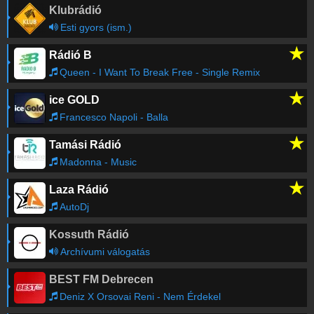
Klubrádió
Esti gyors (ism.)
★
Rádió B
Queen - I Want To Break Free - Single Remix
★
ice GOLD
Francesco Napoli - Balla
★
Tamási Rádió
Madonna - Music
★
Laza Rádió
AutoDj
Kossuth Rádió
Archívumi válogatás
BEST FM Debrecen
Deniz X Orsovai Reni - Nem Érdekel