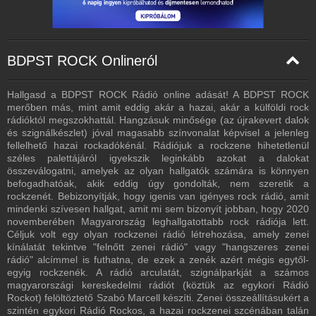
BDPST ROCK Onlineról
Hallgasd a BDPST ROCK Rádió online adását! A BDPST ROCK
merőben más, mint amit eddig akár a hazai, akár a külföldi rock
rádióktól megszokhattál. Hangzásuk minősége (az újrakevert dalok
és szignálkészlet) jóval magasabb színvonalat képvisel a jelenleg
fellelhető hazai rockadókénál. Rádiójuk a rockzene hihetetlenül
széles palettájáról igyekszik leginkább azokat a dalokat
összeválogatni, amelyek az olyan hallgatók számára is könnyen
befogadhatóak, akik eddig úgy gondolták, nem szeretik a
rockzenét. Bebizonyítják, hogy igenis van igényes rock rádió, amit
mindenki szívesen hallgat, amit mi sem bizonyít jobban, hogy 2020
novemberében Magyarország leghallgatottabb rock rádiója lett.
Céljuk volt egy olyan rockzenei rádió létrehozása, amely zenei
kínálatát tekintve "felnőtt zenei rádió" vagy "hangszeres zenei
rádió" alcímmel is futhatna, de ezek a zenék azért mégis egytől-
egyig rockzenék. A rádió arculatát, szignálparkját a számos
magyarországi kereskedelmi rádiót (köztük az egykori Rádió
Rockot) felöltöztető Szabó Marcell készíti. Zenei összeállításukért a
szintén egykori Rádió Rockos, a hazai rockzenei szcénában talán