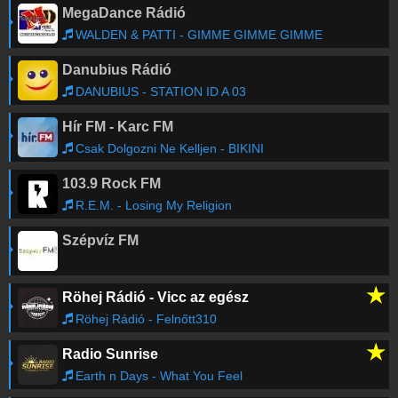
MegaDance Rádió
WALDEN & PATTI - GIMME GIMME GIMME
Danubius Rádió
DANUBIUS - STATION ID A 03
Hír FM - Karc FM
Csak Dolgozni Ne Kelljen - BIKINI
103.9 Rock FM
R.E.M. - Losing My Religion
Szépvíz FM
★
Röhej Rádió - Vicc az egész
Röhej Rádió - Felnőtt310
★
Radio Sunrise
Earth n Days - What You Feel