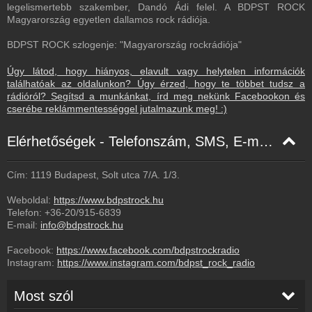
legelismertebb szakember, Dandó Ádi felel. A BDPST ROCK
Magyarország egyetlen dallamos rock rádiója.
BDPST ROCK szlogenje: "Magyarország rockrádiója"
Úgy látod, hogy hiányos, elavult vagy helytelen információk
találhatóak az oldalunkon? Úgy érzed, hogy te többet tudsz a
rádióról? Segítsd a munkánkat, írd meg nekünk Facebookon és
cserébe reklámmentességgel jutalmazunk meg! :)
Elérhetőségek - Telefonszám, SMS, E-mail, Facebook
Cím: 1119 Budapest, Solt utca 7/A. 1/3.
Weboldal:
https://www.bdpstrock.hu
Telefon:
+36-20/915-6839
E-mail:
info@bdpstrock.hu
Facebook:
https://www.facebook.com/bdpstrockradio
Instagram:
https://www.instagram.com/bdpst_rock_radio
Most szól