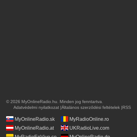
© 2026 MyOnlineRadio.hu. Minden jog fenntartva.
Adatvédelmi nyilatkozat
|
Általános szerződési feltételek
|
RSS
MyOnlineRadio.sk
MyRadioOnline.ro
MyOnlineRadio.at
UKRadioLive.com
MyRadioEnVivo.co
MyOnlineRadio.de