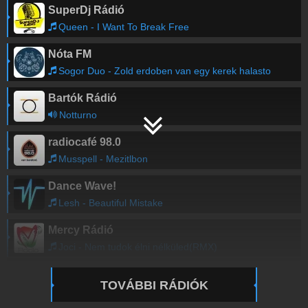
SuperDj Rádió
Queen - I Want To Break Free
Nóta FM
Sogor Duo - Zold erdoben van egy kerek halasto
Bartók Rádió
Notturno
radiocafé 98.0
Musspell - Mezitlbon
Dance Wave!
Lesh - Beautiful Mistake
Mercy Rádió
Joci - Nem tudok élni nélküled(RMX)
TOVÁBBI RÁDIÓK