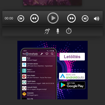
00:00
⏱️