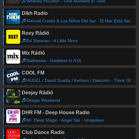
Whitney Houston - One Moment In Time
Dikh Radio
Manuel Cortés & Los Niños Del Sur - El Mar Está Serio (Remix)
Roxy Rádió
Ed Sheeran - A Little More
Mix Rádió
Nathassia - Goddess Is A Dj
COOL FM
HUGEL / David Guetta / Kehlani / Daecolm - Think Of Me
Deejay Rádió
Deejay Weekend
DHR FM - Deep House Radio
Mr. Deep Magic - Angel Sar - Unspoken
Club Dance Radio