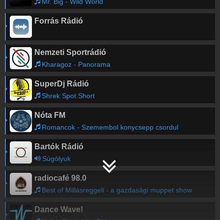
Mr. Big - Wild World
Forrás Rádió
Nemzeti Sportrádió
Kharagoz - Panorama
SuperDj Rádió
Shrek Spot Short
Nóta FM
Romancok - Szemembol konycsepp csordul
Bartók Rádió
Súgólyuk
radiocafé 98.0
Best of Millásreggeli - a gazdasági muppet show
Dance Wave!