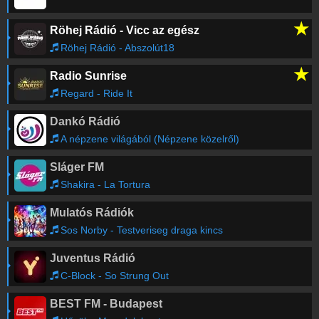
★
Röhej Rádió - Vicc az egész
Röhej Rádió - Abszolút18
★
Radio Sunrise
Regard - Ride It
Dankó Rádió
A népzene világából (Népzene közelről)
Sláger FM
Shakira - La Tortura
Mulatós Rádiók
Sos Norby - Testveriseg draga kincs
Juventus Rádió
C-Block - So Strung Out
BEST FM - Budapest