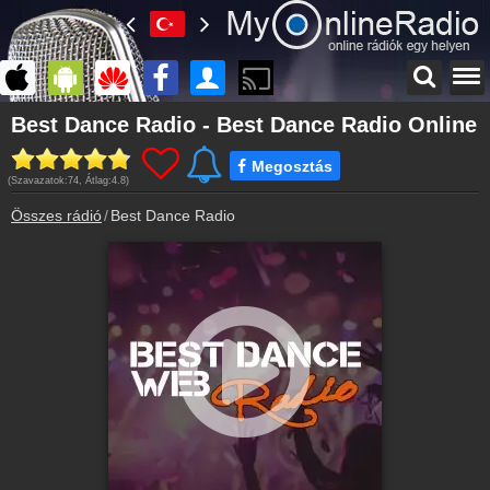
Főoldal
Best Dance Radio - Best Dance Radio Online
myonlineradio.hu
Megosztás
Bejelentkezés
(Szavazatok:
74
, Átlag:
4.8
)
Hozz létre saját fiókot!
Összes rádió
Best Dance Radio
Kapcsolat
Írj nekünk!
Partnerek
Rádiós partnerek
Rádió beágyazás
Ágyazd be weboldaladba
Online rádió készítés
Készítés lépésről lépésre