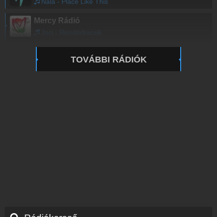
Nala - Place Like This
Mercy Rádió
Joci - Rendőrbácsik
TOVÁBBI RÁDIÓK