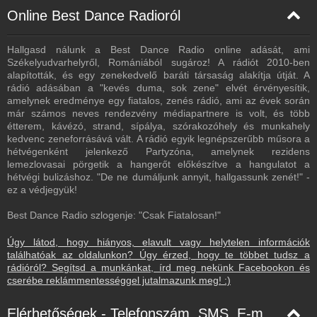
Online Best Dance Radioról
Hallgasd nálunk a Best Dance Radio online adását, ami
Székelyudvarhelyről, Romániából sugároz! A rádiót 2010-ben
alapították, és egy zenekedvelő baráti társaság alakítja útját. A
rádió adásában a "kevés duma, sok zene" elvét érvényesítik,
amelynek eredménye egy fiatalos, zenés rádió, ami az évek során
már számos neves rendezvény médiapartnere is volt, és több
étterem, kávézó, strand, sípálya, szórakozóhely és munkahely
kedvenc zeneforrásává vált. A rádió egyik legnépszerűbb műsora a
hétvégenként jelenkező Partyzóna, amelynek rezidens
lemezlovasai pörgetik a hangerőt előkészítve a hangulatot a
hétvégi bulizáshoz. "De ne dumáljunk annyit, hallgassunk zenét!" -
ez a védjegyük!
Best Dance Radio szlogenje: "Csak Fiatalosan!"
Úgy látod, hogy hiányos, elavult vagy helytelen információk
találhatóak az oldalunkon? Úgy érzed, hogy te többet tudsz a
rádióról? Segítsd a munkánkat, írd meg nekünk Facebookon és
cserébe reklámmentességgel jutalmazunk meg! :)
Elérhetőségek - Telefonszám, SMS, E-mail, Facebook