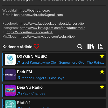
Weboldal:
https://best-dance.ro
E-mail:
bestdancewebradio@gmail.com
Facebook:
https://www.facebook.com/bestdanceradio
Instagram:
https://www.instagram.com/bestdanceradio
X:
https://x.com/bestdanceradio1
MixCloud:
https://www.mixcloud.com/webradiob
Kedvenc rádióid
★
OXYGEN MUSIC
Israel Kamakawiwo'Ole - Somewhere Over The Rainbow
★
Park FM
Phoebe Bridgers - Lost Boys
★
Deja Vu Rádió
2Pac - Changes
Rádió 1