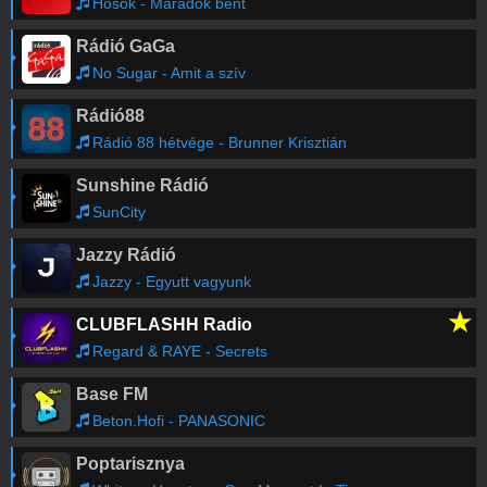
Hősök - Maradok bent
Rádió GaGa
No Sugar - Amit a szív
Rádió88
Rádió 88 hétvége - Brunner Krisztián
Sunshine Rádió
SunCity
Jazzy Rádió
Jazzy - Egyutt vagyunk
★
CLUBFLASHH Radio
Regard & RAYE - Secrets
Base FM
Beton.Hofi - PANASONIC
Poptarisznya