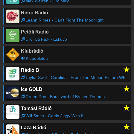
Alex Warren - Ordinary
Retro Rádió
Leann Rimes - Can't Fight The Moonlight
Petőfi Rádió
Üllői Úti Fá:k - Esküvő
Klubrádió
Klubdélelőtt
★
Rádió B
Taylor Swift - Carolina - From The Motion Picture Where The Crawdads Sing
★
ice GOLD
Green Day - Boulevard of Broken Dreams
★
Tamási Rádió
Will Smith - Gettin Jiggy With It
★
Laza Rádió