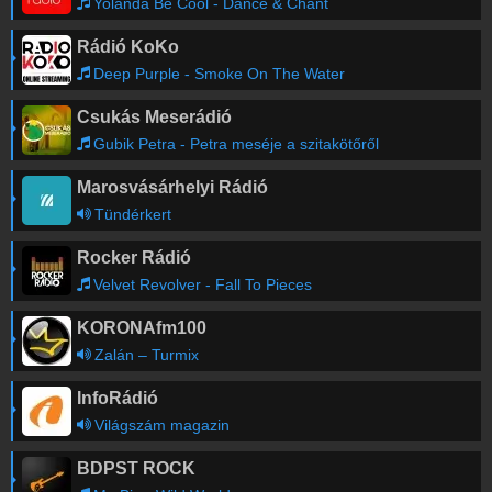
Yolanda Be Cool - Dance & Chant
Rádió KoKo
Deep Purple - Smoke On The Water
Csukás Meserádió
Gubik Petra - Petra meséje a szitakötőről
Marosvásárhelyi Rádió
Tündérkert
Rocker Rádió
Velvet Revolver - Fall To Pieces
KORONAfm100
Zalán – Turmix
InfoRádió
Világszám magazin
BDPST ROCK