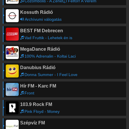
Cozombolis - A Zenét¿l Felforr A Vérem
Kossuth Rádió
Archívumi válogatás
BEST FM Debrecen
Vad Fruttik - Lehetek én is
MegaDance Rádió
100% Adrenalin - Koltai Laci
Danubius Rádió
Donna Summer - I Feel Love
Hír FM - Karc FM
Front
103.9 Rock FM
Pink Floyd - Money
Szépvíz FM