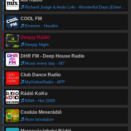
Richard Judge & Ando Loki - Wonderful Days (Extended Mix) [Spinnin' Records]
COOL FM
Eminem - Houdini
Deejay Rádió
Deejay Night
DHR FM - Deep House Radio
Music every day - 00''
Club Dance Radio
MyOnlineRadio - APP
Rádió KoKo
INNA - Hot 2009
Csukás Meserádió
Álom birodalom
Marosvásárhelyi Rádió