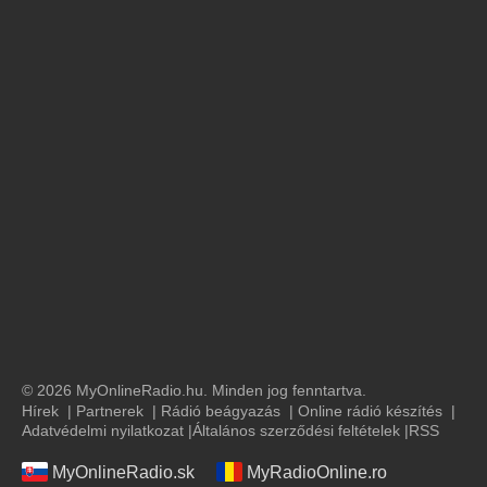
© 2026 MyOnlineRadio.hu. Minden jog fenntartva.
Hírek
|
Partnerek
|
Rádió beágyazás
|
Online rádió készítés
|
Adatvédelmi nyilatkozat
|
Általános szerződési feltételek
|
RSS
MyOnlineRadio.sk
MyRadioOnline.ro