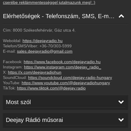
cserébe reklámmentességgel jutalmazunk meg! :)
Elérhetőségek - Telefonszám, SMS, E-mail, Facebook
Cím: 8000 Székesfehérvár, Gáz utca 4.
Weboldal:
https://deejayradio.hu
Telefon/SMS/Viber:
+36-70/303-5999
E-mail:
sales.deejayradio@gmail.com
Facebook:
https://www.facebook.com/deejayradio.hu
Instagram:
https://www.instagram.com/deejay_radio_
X:
https://x.com/deejayradiohun
SoundCloud:
https://soundcloud.com/deejay-radio-hungary
YouTube:
https://www.youtube.com/@deejayradiohungary
TikTok:
https://www.tiktok.com/@deejay.radio
Most szól
DJR 24 orajaban
23:30
Deejay Rádió műsorai