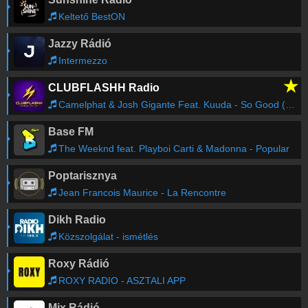
Keltető BestON
Jazzy Rádió
Intermezzo
★
CLUBFLASHH Radio
Camelphat & Josh Gigante Feat. Kuuda - So Good (Radio Edit)
Base FM
The Weeknd feat. Playboi Carti & Madonna - Popular
Poptarisznya
Jean Francois Maurice - La Rencontre
Dikh Radio
Közszolgálat - ismétlés
Roxy Rádió
ROXY RADIO - ASZTALI APP
Mix Rádió