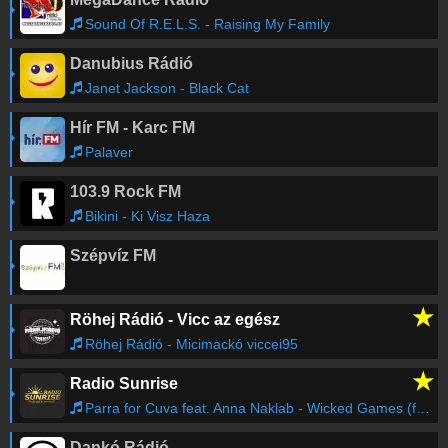
Sound Of R.E.L.S. - Raising My Family
Danubius Rádió
Janet Jackson - Black Cat
Hír FM - Karc FM
Palaver
103.9 Rock FM
Bikini - Ki Visz Haza
Szépvíz FM
★
Röhej Rádió - Vicc az egész
Röhej Rádió - Micimackó viccei95
★
Radio Sunrise
Parra for Cuva feat. Anna Naklab - Wicked Games (feat. Anna Naklab)
Dankó Rádió