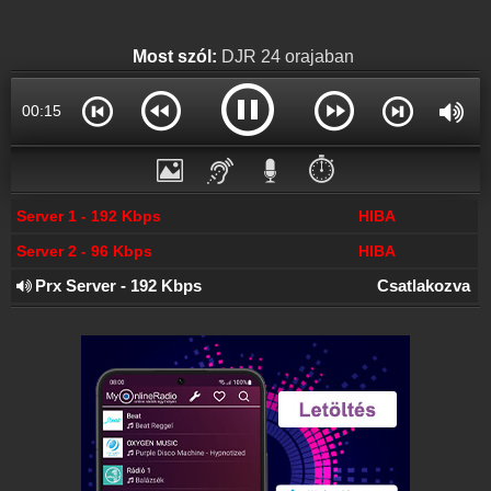
Hírek
Deejay Rádió kapcsolatos hírek
Most szól:
DJR 24 orajaban
Partnerek
Rádiós partnerek
00:16
Rádió beágyazás
Ágyazd be weboldaladba
⏱️
Online rádió készítés
Készítés lépésről lépésre
Server 1 - 192 Kbps
HIBA
Server 2 - 96 Kbps
HIBA
Prx Server - 192 Kbps
Csatlakozva