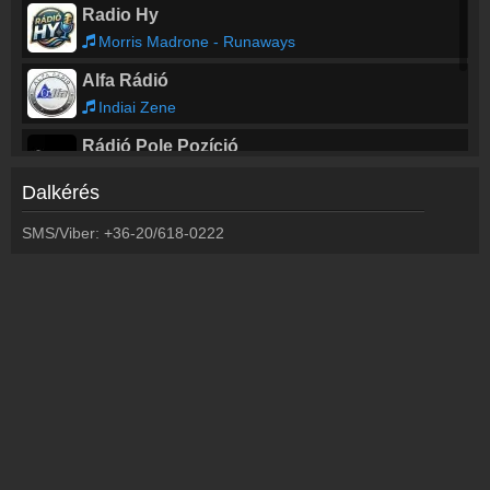
Radio Hy
Morris Madrone - Runaways
Alfa Rádió
Indiai Zene
Rádió Pole Pozíció
Good Charlotte - Boys And Girls
Dalkérés
Rábaköz Rádió
SMS/Viber: +36-20/618-0222
Bonrow - Szemeden t