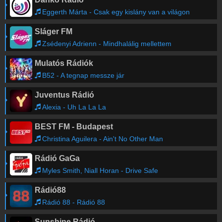
Eggerth Márta - Csak egy kislány van a világon
Sláger FM
Zsédenyi Adrienn - Mindhalálig mellettem
Mulatós Rádiók
B52 - A tegnap messze jár
Juventus Rádió
Alexia - Uh La La La
BEST FM - Budapest
Christina Aguilera - Ain't No Other Man
Rádió GaGa
Myles Smith, Niall Horan - Drive Safe
Rádió88
Rádió 88 - Rádió 88
Sunshine Rádió