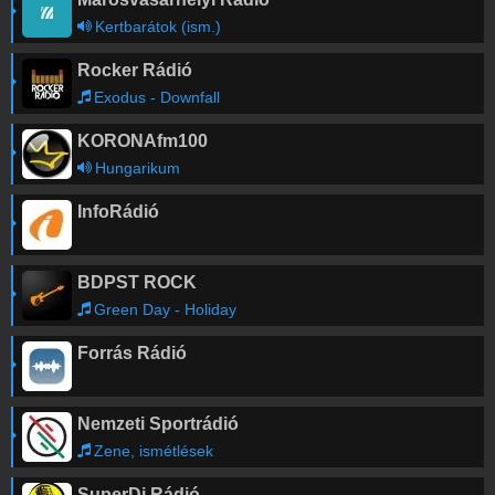
Kertbarátok (ism.)
Rocker Rádió
Exodus - Downfall
KORONAfm100
Hungarikum
InfoRádió
BDPST ROCK
Green Day - Holiday
Forrás Rádió
Nemzeti Sportrádió
Zene, ismétlések
SuperDj Rádió