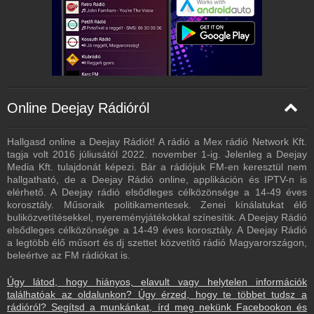
Online Deejay Rádióról
Hallgasd online a Deejay Rádiót! A rádió a Mex rádió Network Kft.
tagja volt 2016 júliusától 2022. november 1-ig. Jelenleg a Deejay
Media Kft. tulajdonát képezi. Bár a rádiójuk FM-en keresztül nem
hallgatható, de a Deejay Rádió online, applikáción és IPTV-n is
elérhető. A Deejay rádió elsődleges célközönsége a 14-49 éves
korosztály. Műsoraik politikamentesek. Zenei kínálatukat élő
buliközvetítésekkel, nyereményjátékokkal színesítik. A Deejay Rádió
elsődleges célközönsége a 14-49 éves korosztály. A Deejay Rádió
a legtöbb élő műsort és dj szettet közvetítő rádió Magyarországon,
beleértve az FM rádiókat is.
Úgy látod, hogy hiányos, elavult vagy helytelen információk
találhatóak az oldalunkon? Úgy érzed, hogy te többet tudsz a
rádióról? Segítsd a munkánkat, írd meg nekünk Facebookon és