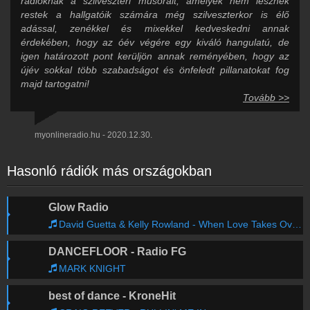
rádióknak a szilveszteri műsorait, amelyek nem lesznek
restek a hallgatóik számára még szilveszterkor is élő
adással, zenékkel és mixekkel kedveskedni annak
érdekében, hogy az óév végére egy kiváló hangulatú, de
igen határozott pont kerüljön annak reményében, hogy az
újév sokkal több szabadságot és önfeledt pillanatokat fog
majd tartogatni!
Tovább >>
myonlineradio.hu - 2020.12.30.
Hasonló rádiók más országokban
Glow Radio
David Guetta & Kelly Rowland - When Love Takes Over (Feat. Kelly Rowland)
DANCEFLOOR - Radio FG
MARK KNIGHT
best of dance - KroneHit