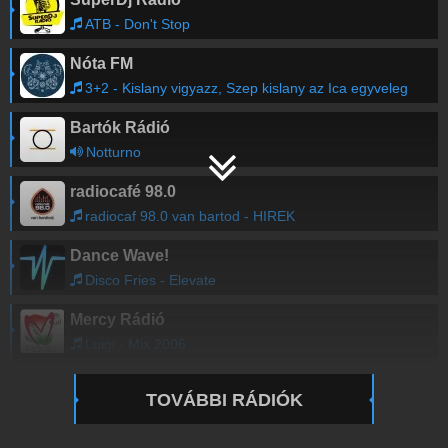
ATB - Don't Stop
Nóta FM
3+2 - Kislany vigyazz, Szep kislany az Ica egyveleg
Bartók Rádió
Notturno
radiocafé 98.0
radiocaf 98.0 van bartod - HIREK
Dance Wave!
Disco Fries - Elevate
Mercy Rádió
Luigi - Mix 2006
TOVÁBBI RÁDIÓK