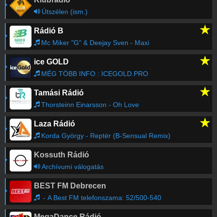
DJR A MUSORSZAM
20:05
TERMEKMEGJELENITEST TARTALMAZ 12
Útszélen (ism.)
★
Rádió B
DeejayOneShow
-
Norker
19:01
Mc Miker "G" & Deejay Sven - Maxi
★
ice GOLD
Régebbi számok lekérése
MÉG TÖBB INFO : ICEGOLD.PRO
★
Tamási Rádió
Thorsteinn Einarsson - Oh Love
★
Laza Rádió
Korda György - Reptér (B-Sensual Remix)
Kossuth Rádió
Archívumi válogatás
BEST FM Debrecen
- A Best FM telefonszama: 52/500-540
MegaDance Rádió