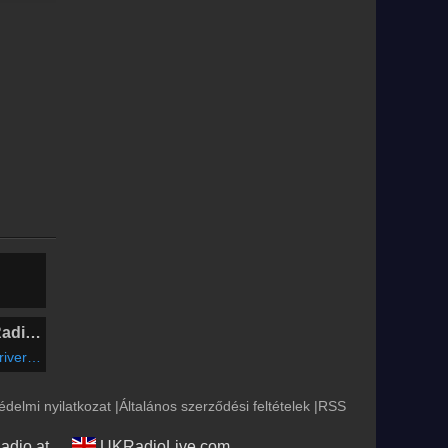
Extravadance - Radio Energy
License
édelmi nyilatkozat
|
Általános szerződési feltételek
|
RSS
adio.at
UKRadioLive.com