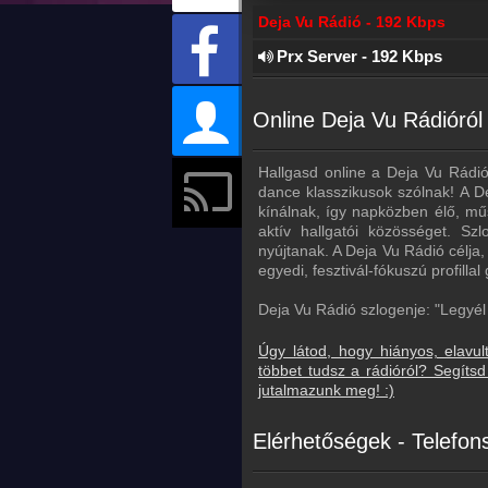
Deja Vu Rádió - 192 Kbps
Prx Server - 192 Kbps
Online Deja Vu Rádióról
Hallgasd online a Deja Vu Rádiót
dance klasszikusok szólnak! A De
kínálnak, így napközben élő, mű
aktív hallgatói közösséget. Sz
nyújtanak. A Deja Vu Rádió célja,
egyedi, fesztivál-fókuszú profillal
Deja Vu Rádió szlogenje: "Legyél 
Úgy látod, hogy hiányos, elavul
többet tudsz a rádióról? Segít
jutalmazunk meg! :)
Elérhetőségek - Telefo