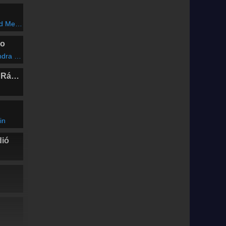
he Dark
io
any Times
Marosvásárhelyi Rádió
in
dió