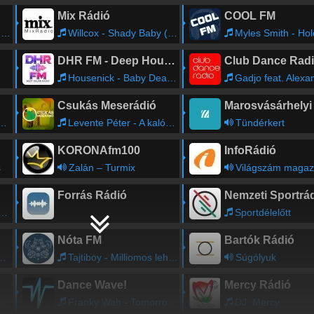
Mix Rádió
COOL FM
n
Willcox - Shady Baby (rtbR Edit 2022)
Myles Smith - Hold Me In T
DHR FM - Deep House Radio
Club Dance Rad
Housenick - Baby Dear Candy
Gadjo feat. Alexandra Prince - So M
Csukás Meserádió
Levente Péter - A kalózok kincse
Tündérkert
KORONAfm100
InfoRádió
s
Zalán – Turmix
Világszám magaz
Forrás Rádió
Nemzeti Sportrá
Sportdélelőtt
Nóta FM
Bartók Rádió
Tajtiboy - Milliomos lehetnek
Súgólyuk
Dance Wave!
Mercy Rádió
Franky Wah - Tomorrow's Dusk
DJ. Mercy