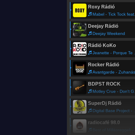
Roxy Rádió
Mabel - Tick Tock feat. Clean Bandit, 24kGold
Deejay Rádió
Deejay Weekend
Rádió KoKo
Jeanette - Porque Te Vas (Tech House Remix) 2026
Rocker Rádió
Avantgarde - Zuhaná
BDPST ROCK
Motley Crue - Don't Go Away Mad (Just Go Away)
SuperDj Rádió
Digital Base Project - C est la Vie
radiocafé 98.0
Best of Millásreggeli - a gazdasági muppet show