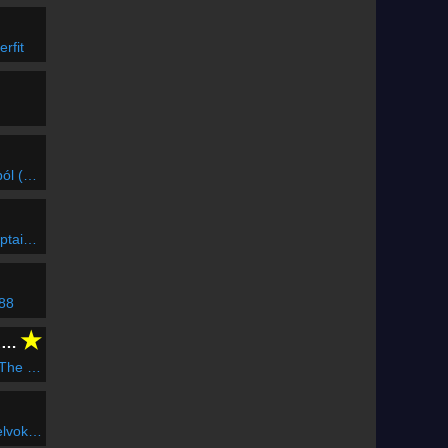
erfit
zelről)
 Jack
 88
★
CLUBFLASHH Radio
adio Edit)
ktatás