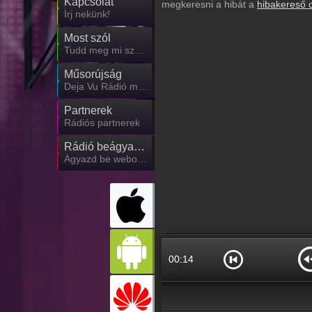
Kapcsolat
megkeresni a hibát a
hibakereső 
Írj nekünk!
Most szól
Tudd meg mi szólt eddig
Műsorújság
Deja Vu Rádió műsorai
Partnerek
Rádiós partnerek
Rádió beágyazás
Ágyazd be weboldaladba
00:15