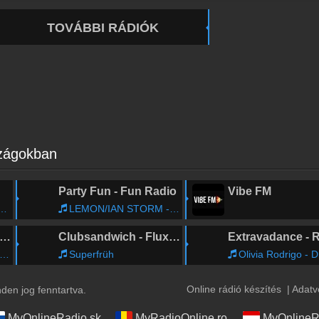
TOVÁBBI RÁDIÓK
szágokban
Party Fun - Fun Radio
Vibe FM
LEMON/IAN STORM - Pas besoin De Ton Number
DM DANCEFLOOR - delta radio
Clubsandwich - FluxFM
Superfrüh
Olivia Rodrigo - Drivers 
Online rádió készítés
|
Adatv
en jog fenntartva.
MyOnlineRadio.sk
MyRadioOnline.ro
MyOnlineR