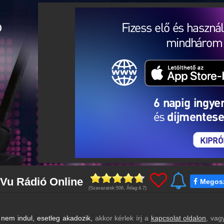
 Vu Rádió Online
Megos
(Szavazatok:
506
, Átlag:
4.7
)
nem indul, esetleg akadozik,
akkor kérlek írj a
kapcsolat oldalon
, vag