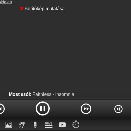
oldalon
.
Borítókép mutatása
Most szól:
Faithless - Insomnia
⏱️