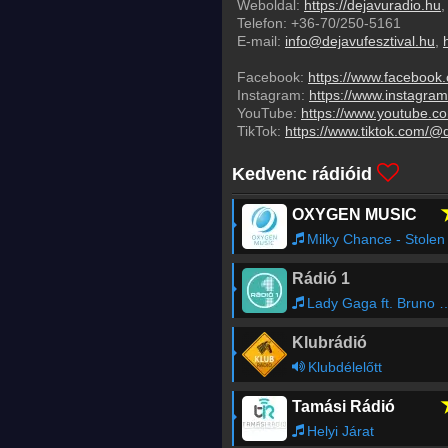
Weboldal:
https://dejavuradio.hu
Telefon:
+36-70/250-5161
E-mail:
info@dejavufesztival.hu
,
Facebook:
https://www.facebook.
Instagram:
https://www.instagram
YouTube:
https://www.youtube.co
TikTok:
https://www.tiktok.com/@d
Kedvenc rádióid
OXYGEN MUSIC
Milky Chance - Stolen Danc
Rádió 1
Lady Gaga ft. Bruno Mars - Die With A Smile
Klubrádió
Klubdélelőtt
Tamási Rádió
Helyi Járat