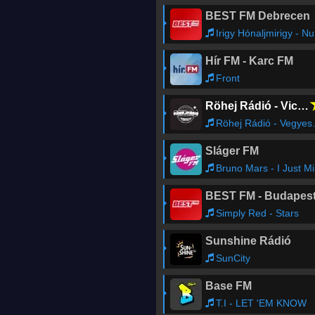
BEST FM Debrecen
Irigy Hónaljmirigy - Numerakirály
Hír FM - Karc FM
Front
Röhej Rádió - Vicc az egész
Röhej Rádió - Vegyes1439
Sláger FM
Bruno Mars - I Just Might
BEST FM - Budapes
Simply Red - Stars
Sunshine Rádió
SunCity
Base FM
T.I - LET 'EM KNOW