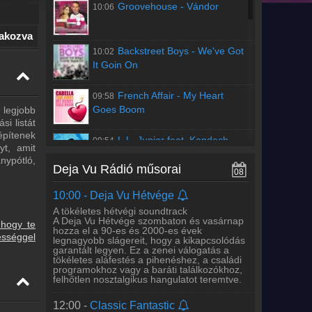
Groovehouse
-
Vándor
10:06
Éjszakai buli a maximumon.
A Deja Vu Night az éjszakai órákban pörgeti
a 90-es és 2000-es évek legnagyobb
lakozva
bulizenéit, garantálva a hamisítatlan retró
party-hangulatot. Hallgasd a korszak
Backstreet Boys
-
We've Got
10:02
felejthetetlen dance-slágereit és add át
It Goin On
magad a nosztalgiának a Deja Vu Rádióval!
06:00 -
Deja Vu Reggel
French Affair
-
My Heart
09:58
Goes Boom
 legjobb
Indítsd a napot velünk
A Deja Vu Reggel minden hétköznap 6-tól
i listát
10-ig a 90-es és 2000-es évek legjobb
építenek
zenéivel ébreszt. Kezdd a napot egy
L.L. Junior feat. Kandech
09:54
yt, amit
nosztalgikus és energikus zenei
Evelyne
-
Bolond Lennék
válogatással, ami garantáltan jókedvre
ánypótló,
Deja Vu Rádió műsorai
derít.
08
Billy Hendrix
-
Body Shine
09:50
10:00 -
Deja Vu Hétvége
A tökéletes hétvégi soundtrack
A Deja Vu Hétvége szombaton és vasárnap
 hogy te
Aaron Smith feat. Luvli
-
hozza el a 90-es és 2000-es évek
09:48
ességgel
legnagyobb slágereit, hogy a kikapcsolódás
Dancin'
garantált legyen. Ez a zenei válogatás a
tökéletes aláfestés a pihenéshez, a családi
programokhoz vagy a baráti találkozókhoz,
Michael Gray
-
The
09:45
felhőtlen nosztalgikus hangulatot teremtve.
Weekend
12:00 -
Classic Fantastic