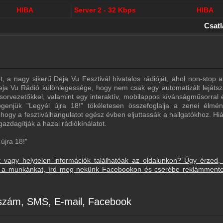
HIBA
Server 2 - 32 Kbps
HIBA
Csat
, a nagy sikerű Deja Vu Fesztivál hivatalos rádióját, ahol non-stop a
ja Vu Rádió különlegessége, hogy nem csak egy automatizált lejátszás
sorvezetőkkel, valamint egy interaktív, mobilappos kívánságműsorral 
logenjük "Legyél újra 18!" tökéletesen összefoglalja a zenei élmén
 hogy a fesztiválhangulatot egész évben eljuttassák a hallgatókhoz. Hi
 gazdagítják a hazai rádiókínálatot.
újra 18!"
t vagy helytelen információk találhatóak az oldalunkon? Úgy érzed,
sd a munkánkat, írd meg nekünk Facebookon és cserébe reklámment
nszám, SMS, E-mail, Facebook