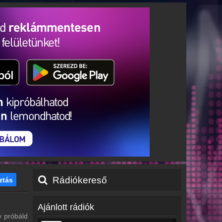
Rádiókereső
ztás
Ajánlott rádiók
y próbáld