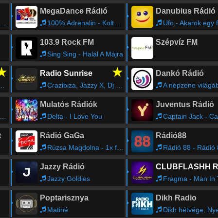
MegaDance Rádió
Danubius Rádió
100% Adrenalin - Koltai Laci
Ufo - Akarok egy f
103.9 Rock FM
Szépvíz FM
Sing Sing - Halál A Májra
★
★
Radio Sunrise
Dankó Rádió
Crazibiza, Jazzy X, Dj Julz - Azura Girl (Original Mix)
A népzene világából (Népzene kö
Mulatós Rádiók
Juventus Rádió
Delta - I Love You
Captain Jack - Captain
t
Rádió GaGa
Rádió88
Rúzsa Magdolna - 1x fent 1x lent
Rádió 88 - Rádió
Jazzy Rádió
Jazzy Goldies
Fragma - Man In The Moon (2003 Club R
Poptarisznya
Dikh Radio
Matiné
Dikh hétvége, Nyelvo