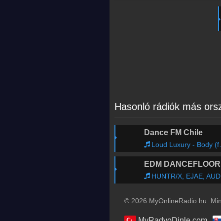
Hasonló rádiók más or
Dance FM Chile
Loud Luxury - Body (feat. brando)
E
HUNTR/X, EJAE, AUDREY NUNA & REI AMI feat. KPop Demon Hunters Cast - Golden
© 2026 MyOnlineRadio.hu. Mind
MyRadyoDinle.com