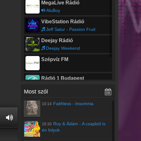
MegaLive Rádió
AluBoy
VibeStation Rádió
Jeff Satur - Passion Fruit
Deejay Rádió
Deejay Weekend
Szépvíz FM
Rádió 1 Budapest
Felix Jaehn / Shouse - Walk With Me
Most szól
08
Rádió 47
Faithless
-
Insomnia
10:14
Wamdue Project - King Of My Castle
Roy & Ádám
-
A csapból is
10:10
én folyok
00:00 -
Deja Vu Night