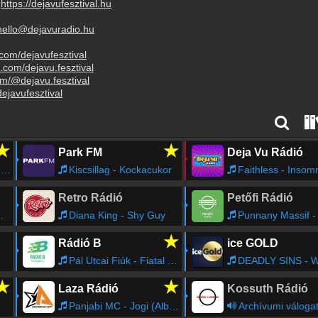
,
https://dejavufesztival.hu
hello@dejavuradio.hu
com/dejavufesztival
.com/dejavu.fesztival
m/@dejavu.fesztival
ejavufesztival
★
★
Park FM
Deja Vu Rádió
e
Kiscsillag - Kockacukor
Faithless - Insom
Retro Rádió
Petőfi Rádió
Diana King - Shy Guy
Punnany Massif -
★
Rádió B
ice GOLD
Pál Utcai Fiúk - Fiatal Lányok
DEADLY SINS - We are going 
★
★
Laza Rádió
Kossuth Rádió
Panjabi MC - Jogi (Album Version)
Archívumi váloga