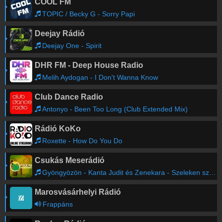
COOL FM
TOPIC / Becky G - Sorry Papi
Deejay Rádió
Deejay One - Spirit
DHR FM - Deep House Radio
Melih Aydogan - I Don't Wanna Know
Club Dance Radio
Antonyo - Been Too Long (Club Extended Mix)
Rádió KoKo
Roxette - How Do You Do
Csukás Meserádió
Gyöngyözön - Kanta Judit és Zenekara - Szeleken szálló
Marosvásárhelyi Rádió
Frappáns