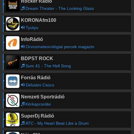
Rocker Rádió
Dream Theater - The Looking Glass
KORONAfm100
Tyutyu
InfoRádió
Orvosmeteorológiai percek magazin
BDPST ROCK
Sum 41 - The Hell Song
Forrás Rádió
Délutáni Csúcs
Nemzeti Sportrádió
Körkapcsolás
SuperDj Rádió
ATC - My Heart Beat Like a Drum