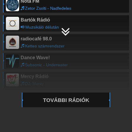
Nóta FM
Zetor Zsolti - Nadfedeles
Bartók Rádió
Muzsikáló délután
radiocafé 98.0
Kettes számrendszer
Dance Wave!
Subsonic - Underwater
Mercy Rádió
DJ. Mercy
TOVÁBBI RÁDIÓK