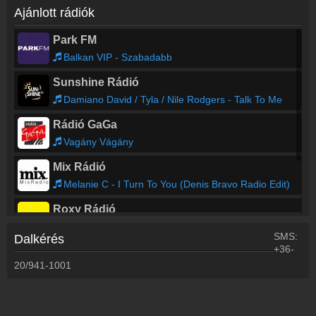
Ajánlott rádiók
Park FM
Balkan VIP - Szabadabb
Sunshine Rádió
Damiano David / Tyla / Nile Rodgers - Talk To Me
Rádió GaGa
Vagány Vágány
Mix Rádió
Melanie C - I Turn To You (Denis Bravo Radio Edit)
Roxy Rádió
Sonique - Sky
SMS:
Dalkérés
+36-
Base FM
20/941-1001
Desh, Youngfly - Ohmamma