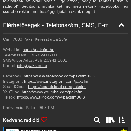
találhatóak az oldalunkon? Úgy érzed, hogy te többet tudsz a
rádióról? Segítsd a munkánkat, írd meg nekünk Facebookon és
cserébe reklámmentességgel jutalmazunk meg! :)
Elérhetőségek - Telefonszám, SMS, E-mail, Facebook
Cím: 7030 Paks, Kereszt utca 25/a.
Weboldal:
https://paksfm.hu
Telefonszám:
+36-75/411-111
SMS/Viber Adás:
+36-20/941-1001
E-mail:
info@paksfm.hu
Facebook:
https://www.facebook.com/paksfm96.3
Instagram:
https://www.instagram.com/paksfm
SoundCloud:
https://soundcloud.com/paksfm
YouTube:
https://www.youtube.com/paksfm
TikTok:
https://www.tiktok.com/@paksfm96.3
Frekvencia:
Paks
-
96.3
FM
Kedvenc rádióid