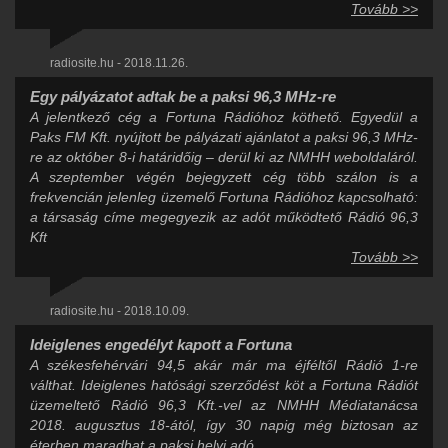
Tovább >>
radiosite.hu - 2018.11.26.
Egy pályázatot adtak be a paksi 96,3 MHz-re
A jelentkező cég a Fortuna Rádióhoz köthető. Egyedül a
Paks FM Kft. nyújtott be pályázati ajánlatot a paksi 96,3 MHz-
re az október 8-i határidőig – derül ki az NMHH weboldaláról.
A szeptember végén bejegyzett cég több szálon is a
frekvencián jelenleg üzemelő Fortuna Rádióhoz kapcsolható:
a társaság címe megegyezik az adót működtető Rádió 96,3
Kft
Tovább >>
radiosite.hu - 2018.10.09.
Ideiglenes engedélyt kapott a Fortuna
A székesfehérvári 94,5 akár már ma éjféltől Rádió 1-re
válthat. Ideiglenes hatósági szerződést köt a Fortuna Rádiót
üzemeltető Rádió 96,3 Kft.-vel az NMHH Médiatanácsa
2018. augusztus 18-ától, így 30 napig még biztosan az
éterben maradhat a paksi helyi adó