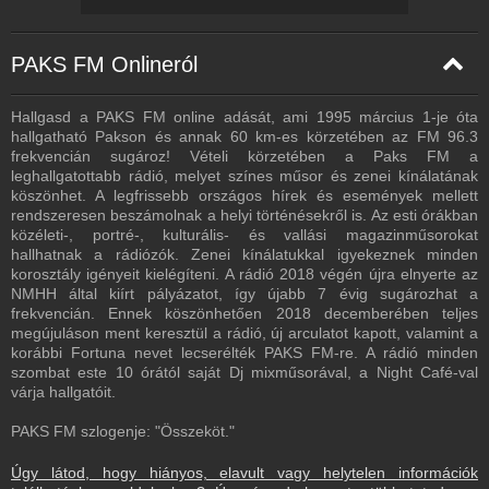
PAKS FM Onlineról
Hallgasd a PAKS FM online adását, ami 1995 március 1-je óta
hallgatható Pakson és annak 60 km-es körzetében az FM 96.3
frekvencián sugároz! Vételi körzetében a Paks FM a
leghallgatottabb rádió, melyet színes műsor és zenei kínálatának
köszönhet. A legfrissebb országos hírek és események mellett
rendszeresen beszámolnak a helyi történésekről is. Az esti órákban
közéleti-, portré-, kulturális- és vallási magazinműsorokat
hallhatnak a rádiózók. Zenei kínálatukkal igyekeznek minden
korosztály igényeit kielégíteni. A rádió 2018 végén újra elnyerte az
NMHH által kiírt pályázatot, így újabb 7 évig sugározhat a
frekvencián. Ennek köszönhetően 2018 decemberében teljes
megújuláson ment keresztül a rádió, új arculatot kapott, valamint a
korábbi Fortuna nevet lecserélték PAKS FM-re. A rádió minden
szombat este 10 órától saját Dj mixműsorával, a Night Café-val
várja hallgatóit.
PAKS FM szlogenje: "Összeköt."
Úgy látod, hogy hiányos, elavult vagy helytelen információk