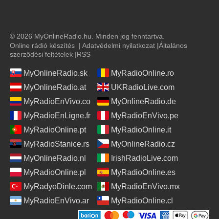
© 2026 MyOnlineRadio.hu. Minden jog fenntartva.
Online rádió készítés
|
Adatvédelmi nyilatkozat
|
Általános
szerződési feltételek
|
RSS
MyOnlineRadio.sk
MyRadioOnline.ro
MyOnlineRadio.at
UKRadioLive.com
MyRadioEnVivo.co
MyOnlineRadio.de
MyRadioEnLigne.fr
MyRadioEnVivo.pe
MyRadioOnline.pt
MyRadioOnline.it
MyRadioStanice.rs
MyOnlineRadio.cz
MyOnlineRadio.nl
IrishRadioLive.com
MyRadioOnline.pl
MyRadioOnline.es
MyRadyoDinle.com
MyRadioEnVivo.mx
MyRadioEnVivo.ar
MyRadioOnline.cl