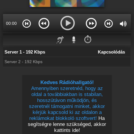
Online rádió készítés
Készítés lépésről lépésre
00:00
⏱️
Server 1 - 192 Kbps
Kapcsolódás
Server 2 - 192 Kbps
Kedves Rádióhallgató!
Amennyiben szeretnéd, hogy az
oldal a továbbiakban is stabilan,
hosszútávon működjön, és
szeretnél támogatni minket, akkor
kérjük kapcsold ki az oldalon a
reklámokat blokkoló szoftvert!
Ha
segítségre lenne szükséged, akkor
kattints ide!