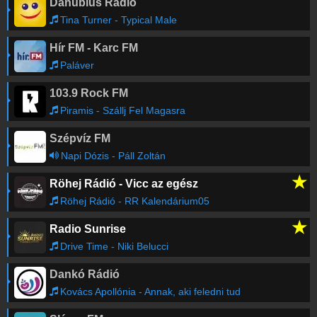
Danubius Rádió
Tina Turner - Typical Male
Hír FM - Karc FM
Paláver
103.9 Rock FM
Piramis - Szállj Fel Magasra
Szépvíz FM
Napi Dózis - Páll Zoltán
★
Röhej Rádió - Vicc az egész
Röhej Rádió - RR Kalendárium05
★
Radio Sunrise
Drive Time - Niki Belucci
Dankó Rádió
Kovács Apollónia - Annak, aki feledni tud