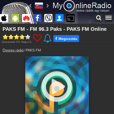
Főoldal
PAKS FM - FM 96.3 Paks - PAKS FM Online
myonlineradio.hu
Megosztás
Bejelentkezés
(Szavazatok:
274
, Átlag:
4.1
)
Hozz létre saját fiókot!
Összes rádió
PAKS FM
Kapcsolat
Írj nekünk!
Archívum
PAKS FM korábbi adásai
Hírek
PAKS FM kapcsolatos hírek
Partnerek
Rádiós partnerek
Rádió beágyazás
Ágyazd be weboldaladba