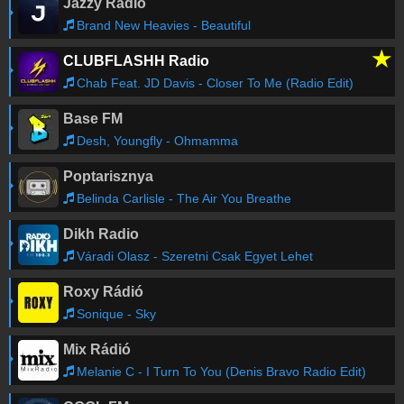
Jazzy Rádió
Brand New Heavies - Beautiful
★
CLUBFLASHH Radio
Chab Feat. JD Davis - Closer To Me (Radio Edit)
Base FM
Desh, Youngfly - Ohmamma
Poptarisznya
Belinda Carlisle - The Air You Breathe
Dikh Radio
Váradi Olasz - Szeretni Csak Egyet Lehet
Roxy Rádió
Sonique - Sky
Mix Rádió
Melanie C - I Turn To You (Denis Bravo Radio Edit)