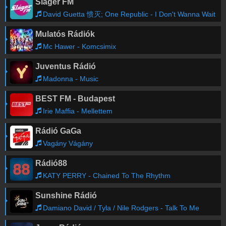
Sláger FM
David Guetta 愦灭; One Republic - I Don't Wanna Wait
Mulatós Rádiók
Mc Hawer - Komcsimix
Juventus Rádió
Madonna - Music
BEST FM - Budapest
Irie Maffia - Mellettem
Rádió GaGa
Vagány Vágány
Rádió88
KATY PERRY - Chained To The Rhythm
Sunshine Rádió
Damiano David / Tyla / Nile Rodgers - Talk To Me