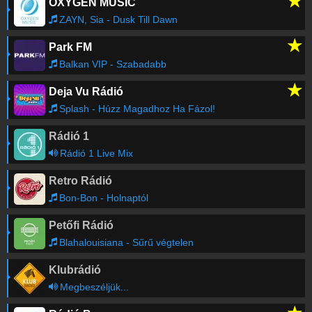
★
OXYGEN MUSIC
ZAYN, Sia - Dusk Till Dawn
★
Park FM
Balkan VIP - Szabadabb
★
Deja Vu Rádió
Splash - Húzz Magadhoz Ha Fázol!
Rádió 1
Rádió 1 Live Mix
Retro Rádió
Bon-Bon - Holnaptól
Petőfi Rádió
Blahalouisiana - Sűrű végtelen
Klubrádió
Megbeszéljük...