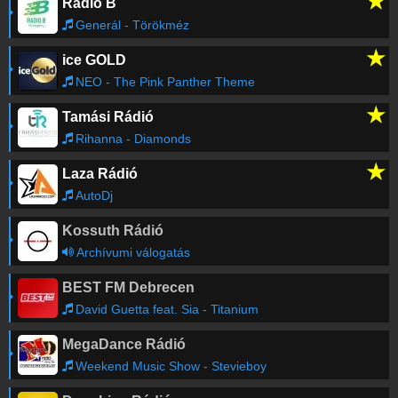
★
Rádió B
Generál - Törökméz
★
ice GOLD
NEO - The Pink Panther Theme
★
Tamási Rádió
Rihanna - Diamonds
★
Laza Rádió
AutoDj
Kossuth Rádió
Archívumi válogatás
BEST FM Debrecen
David Guetta feat. Sia - Titanium
MegaDance Rádió
Weekend Music Show - Stevieboy