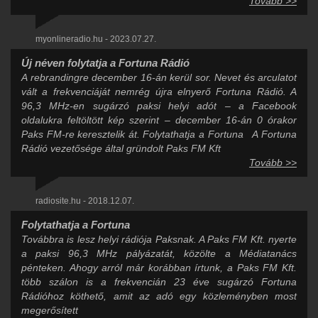
Tovább >>
myonlineradio.hu - 2023.07.27.
Új néven folytatja a Fortuna Rádió
A rebrandingre december 16-án kerül sor. Nevet és arculatot
vált a frekvenciáját nemrég újra elnyerő Fortuna Rádió. A
96,3 MHz-en sugárzó paksi helyi adót – a Facebook
oldalukra feltöltött kép szerint – december 16-án 0 órakor
Paks FM-re keresztelik át. Folytathatja a Fortuna A Fortuna
Rádió vezetősége által gründolt Paks FM Kft
Tovább >>
radiosite.hu - 2018.12.07.
Folytathatja a Fortuna
Továbbra is lesz helyi rádiója Paksnak. A Paks FM Kft. nyerte
a paksi 96,3 MHz pályázatát, közölte a Médiatanács
pénteken. Ahogy arról már korábban írtunk, a Paks FM Kft.
több szálon is a frekvencián 23 éve sugárzó Fortuna
Rádióhoz köthető, amit az adó egy közleményben most
megerősített