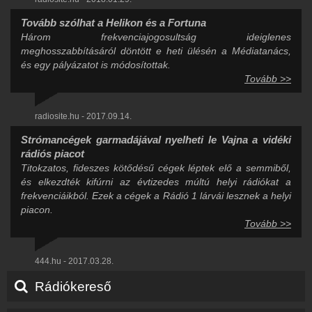
Tovább szólhat a Helikon és a Fortuna
Három frekvenciajogosultság ideiglenes
meghosszabbításáról döntött e heti ülésén a Médiatanács,
és egy pályázatot is módosítottak.
Tovább >>
radiosite.hu - 2017.09.14.
Strómancégek garmadájával nyelheti le Vajna a vidéki
rádiós piacot
Titokzatos, fideszes kötődésű cégek léptek elő a semmiből,
és elkezdték kifúrni az évtizedes múltú helyi rádiókat a
frekvenciáikból. Ezek a cégek a Rádió 1 lárvái lesznek a helyi
piacon.
Tovább >>
444.hu - 2017.03.28.
Rádiókereső