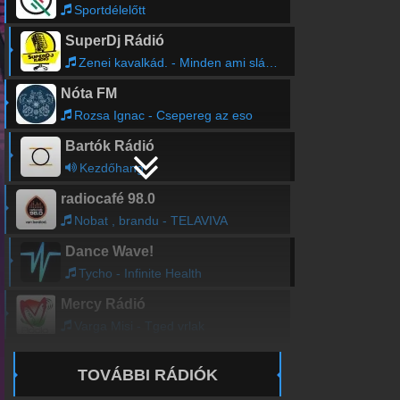
Sportdélelőtt
SuperDj Rádió
Zenei kavalkád. - Minden ami sláger.
Nóta FM
Rozsa Ignac - Csepereg az eso
Bartók Rádió
Kezdőhang
radiocafé 98.0
Nobat , brandu - TELAVIVA
Dance Wave!
Tycho - Infinite Health
Mercy Rádió
Varga Misi - Tged vrlak
TOVÁBBI RÁDIÓK