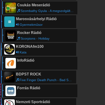
Csukás Meserádió
Szombathy Gyula - A megszolgált pénz
Marosvásárhelyi Rádió
Gyermekműsor
Rocker Rádió
Scorpions - Holiday
KORONAfm100
Kata
InfoRádió
BDPST ROCK
Five Finger Death Punch - Bad Seed
Forrás Rádió
Nemzeti Sportrádió