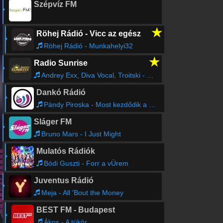
Szépvíz FM
★
Röhej Rádió - Vicc az egész
Röhej Rádió - Munkahelyi32
★
Radio Sunrise
Andrey Exx, Diva Vocal, Troitski - Get Up Stand Up
Dankó Rádió
Pándy Piroska - Most kezdődik a tánc
Sláger FM
Bruno Mars - I Just Might
Mulatós Rádiók
Bódi Guszti - Forr a vÙrem
Juventus Rádió
Meja - All 'Bout the Money
BEST FM - Budapest
Ákos - A tükör