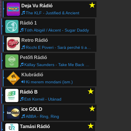
★
Deja Vu Rádió
The KLF - Justified & Ancient
Rádió 1
Tóth Abigél / Akcent - Sugar Daddy
Retro Rádió
Ricchi E Poveri - Sarà perché ti amo
Petőfi Rádió
Kállay Saunders - Take Me Back Home
Klubrádió
Ki merem mondani (ism.)
★
Rádió B
Esti Kornél - Utánad
★
ice GOLD
ABBA - Ring, Ring
★
Tamási Rádió