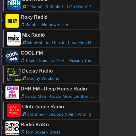
Tékaméli & Khaled - I Oh Madré ! (Album version)
Roxy Rádió
Sombr - Homewrecker
Mix Rádió
IstenEst feat Geszti - Lesz Még Rosszabb 2020
COOL FM
Topic / Shimza / A7S - Missing You
Deejay Rádió
Deejay Weekend
DHR FM - Deep House Radio
Costa Mee - Costa Mee, Eleftheria - Fallen Star
Club Dance Radio
Chromeo - Jealous (I Ain't With It)
Rádió KoKo
Tom boxer - Brasil