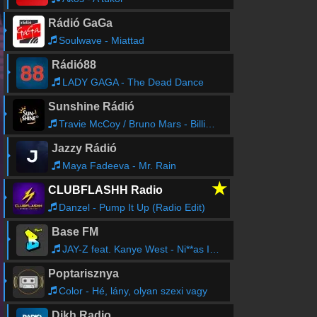
Rádió GaGa
Soulwave - Miattad
Rádió88
LADY GAGA - The Dead Dance
Sunshine Rádió
Travie McCoy / Bruno Mars - Billionaire
Jazzy Rádió
Maya Fadeeva - Mr. Rain
★
CLUBFLASHH Radio
Danzel - Pump It Up (Radio Edit)
Base FM
JAY-Z feat. Kanye West - Ni**as In Paris
Poptarisznya
Color - Hé, lány, olyan szexi vagy
Dikh Radio