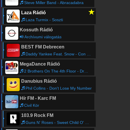
Steve Miller Band - Abracadabra
★
Laza Rádió
Laza Turmix - Soszti
Kossuth Rádió
Archívumi válogatás
BEST FM Debrecen
Daddy Yankee Feat. Snow - Con Calma
MegaDance Rádió
2 Brothers On The 4th Floor - Dreams
Danubius Rádió
Phil Collins - Don't Lose My Number
Hír FM - Karc FM
Civil Kör
103.9 Rock FM
Guns N' Roses - Sweet Child O' Mine