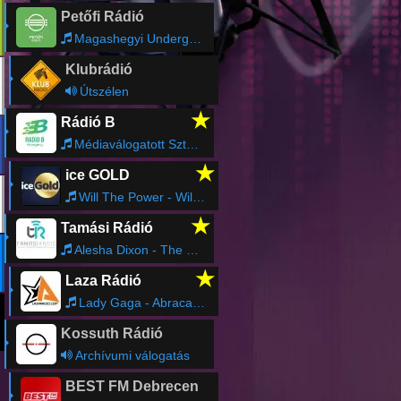
Petőfi Rádió
Magashegyi Underground - Szemszavak
Klubrádió
Útszélen
★
Rádió B
Médiaválogatott Sztártitkok
★
ice GOLD
Will The Power - Will The Power - Baby I Love You
★
Tamási Rádió
Alesha Dixon - The Boy Does Nothing
★
Laza Rádió
Lady Gaga - Abracadabra
Kossuth Rádió
Archívumi válogatás
BEST FM Debrecen