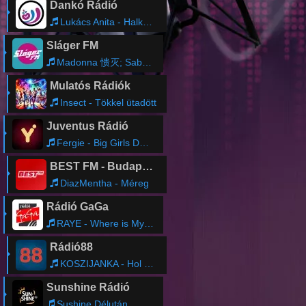
Dankó Rádió
Lukács Anita - Halkan pengesd ezt a csárdást
Sláger FM
Madonna 愦灭; Sabrina Carpenter - Bring Your Love
Mulatós Rádiók
Insect - Tökkel ütadött
Juventus Rádió
Fergie - Big Girls Don't Cry
BEST FM - Budapest
DiazMentha - Méreg
Rádió GaGa
RAYE - Where is My Husband!
Rádió88
KOSZIJANKA - Hol voltál?
Sunshine Rádió
Sushine Délután