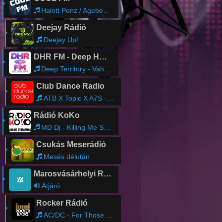
Halott Penz / Agebeat / Kovary - Elnunk Kellett Volna
Deejay Rádió
Deejay Up!
DHR FM - Deep House Radio
Deep Territory - Vahid Beats - Lost in Us
Club Dance Radio
ATB X Topic X A7S - Your Love (9PM) (Extended Mix)
Rádió KoKo
MD Dj - Killing Me Softly
Csukás Meserádió
Mesés délután
Marosvásárhelyi Rádió
Átjáró
Rocker Rádió
AC/DC - For Those About To Rock