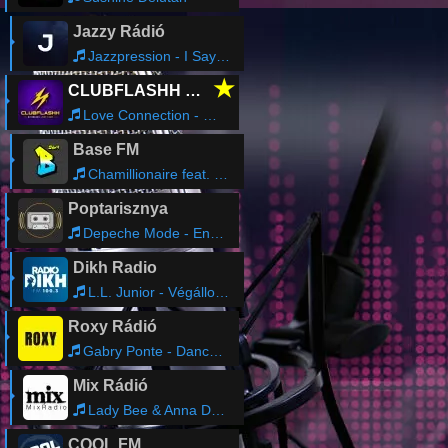
Jazzy Rádió
Jazzpression - I Say Goodbye
★
CLUBFLASHH Radio
Love Connection - The Bomb (Triple X FM Cut)
Base FM
Chamillionaire feat. Krayzie Bone - Ridin'
Poptarisznya
Depeche Mode - Enjoy The Silence
Dikh Radio
L.L. Junior - Végállomás
Roxy Rádió
Gabry Ponte - Dance Dance feat Alessandra
Mix Rádió
Lady Bee & Anna De Ferran - I Go (Extended Mix)
COOL FM