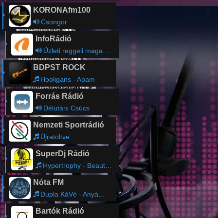
KORONAfm100
Csongor
InfoRádió
Üzleti reggeli magazin magazin
BDPST ROCK
Hooligans - Apam
Forrás Rádió
Délutáni Csúcs
Nemzeti Sportrádió
Újratöltve
SuperDj Rádió
Hypertrophy - Beautiful Day
Nóta FM
Dupla KáVé - Anyám Könnyei
Bartók Rádió