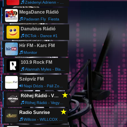
Zsédenyi Adrienn - Mennem Kell Tovább [Dance Mix]
MegaDance Rádió
Padavan Fly  Fiesta
Danubius Rádió
BCTok - Dance #1
Hír FM - Karc FM
Monitor
103.9 Rock FM
Alannah Myles - Black Velvet
Szépvíz FM
Napi Dózis - Páll Zoltán
★
Röhej Rádió - Vicc az egész
Röhej Rádió - Vegyes427
★
Radio Sunrise
Willcox - WILLCOX &MYRA MONOKA - MISSING