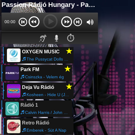
Passion Rádió Hungary - Passion Rádió Hungary Online
00:00
⏱️
★
OXYGEN MUSIC
The Pussycat Dolls - Hush Hush- Hush Hush
★
Park FM
Csinszka - Velem ég
★
Deja Vu Rádió
Kosheen - Hide U (John Creamer & Stephane K Remix Edit)
Rádió 1
Calvin Harris / John Newman - Blame
Retro Rádió
Emberek - Süt A Nap