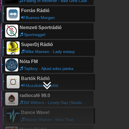
Falling In Reverse - Bad Girls Club
Forrás Rádió
Buenos Morgen
Nemzeti Sportrádió
Sportreggel
SuperDj Rádió
Mike Mareen - Lady extasy
Nóta FM
Tajtiboy - Ajkad edes jateka
Bartók Rádió
Muzsikáló délelőtt
radiocafé 98.0
Bill Withers - Lovely Day (Studio Rio Version)
Dance Wave!
Naomi Sharon - Miss That