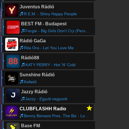
Juventus Rádió
R.E.M. - Shiny Happy People
BEST FM - Budapest
Fergie - Big Girls Don't Cry (Personal)
Rádió GaGa
Rita Ora - Let You Love Me
Rádió88
KATY PERRY - Hot 'N' Cold
Sunshine Rádió
Keltető
Jazzy Rádió
Jazzy - Egyutt vagyunk
★
CLUBFLASHH Radio
Benny Benassi Pres. The Biz - Love Is Gonna Save Us
Base FM