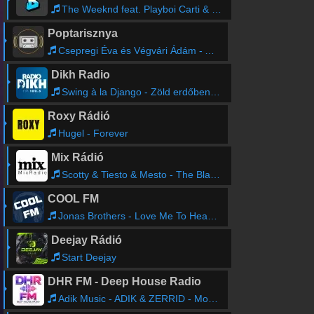
The Weeknd feat. Playboi Carti & Madonna - Popular
Poptarisznya
Csepregi Éva és Végvári Ádám - Az álmaim mégis rólad szólnak
Dikh Radio
Swing à la Django - Zöld erdőben, de magos
Roxy Rádió
Hugel - Forever
Mix Rádió
Scotty & Tiesto & Mesto - The Black Pearl (DaMaker & Naru Smash)
COOL FM
Jonas Brothers - Love Me To Heaven
Deejay Rádió
Start Deejay
DHR FM - Deep House Radio
Adik Music - ADIK & ZERRID - Monna (Original Mix)