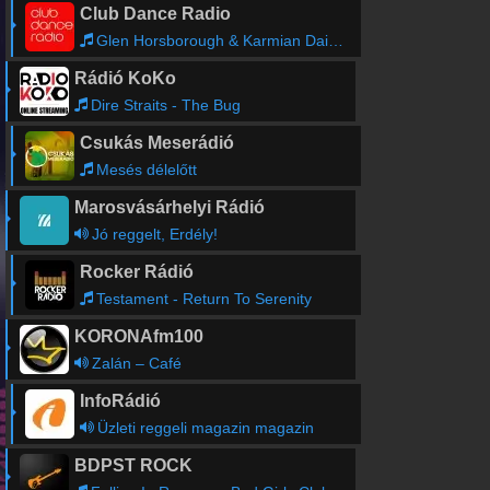
Club Dance Radio
Glen Horsborough & Karmian Dai - For The Love (Earth n Days Radio Edit)
Rádió KoKo
Dire Straits - The Bug
Csukás Meserádió
Mesés délelőtt
Marosvásárhelyi Rádió
Jó reggelt, Erdély!
Rocker Rádió
Testament - Return To Serenity
KORONAfm100
Zalán – Café
InfoRádió
Üzleti reggeli magazin magazin
BDPST ROCK