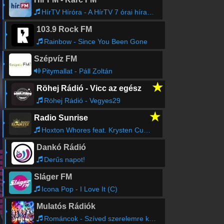
HírTV Híróra - A HírTV 7 órai híradója.
103.9 Rock FM
Rainbow - Since You Been Gone
Szépvíz FM
Pitymallat - Páll Zoltán
★
Röhej Rádió - Vicc az egész
Röhej Rádió - Vegyes29
★
Radio Sunrise
Hoxton Whores feat. Krysten Cummings - Sunrise (Hoxton Whores Remix)
Dankó Rádió
Derűs napot!
Sláger FM
Icona Pop - I Love It (C)
Mulatós Rádiók
Románcok - Szíved szerelemre kéne