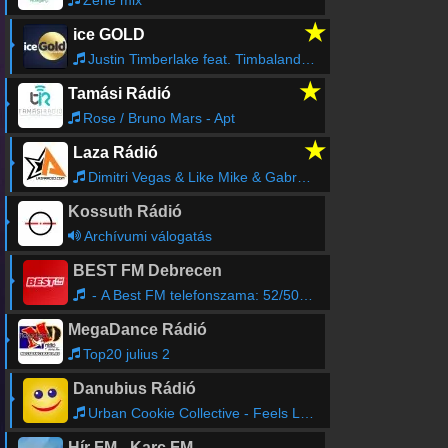
Zene mix
★
ice GOLD
Justin Timberlake feat. Timbaland - SexyBack
★
Tamási Rádió
Rose / Bruno Mars - Apt
★
Laza Rádió
Dimitri Vegas & Like Mike & Gabry Ponte & Banfy & Sheridan & Dimitri Vegas - Bam Bam (with Sheridan)
Kossuth Rádió
Archívumi válogatás
BEST FM Debrecen
- A Best FM telefonszama: 52/500-540
MegaDance Rádió
Top20 julius 2
Danubius Rádió
Urban Cookie Collective - Feels Like Heaven
Hír FM - Karc FM