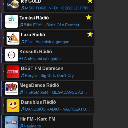
★
ice GOLD
MÉG TÖBB INFO : ICEGOLD.PRO
★
Tamási Rádió
Billie Eilish - Birds Of A Feather
★
Laza Rádió
Filo - Hajnalok a gangon
Kossuth Rádió
Archívumi válogatás
BEST FM Debrecen
Fergie - Big Girls Don't Cry
MegaDance Rádió
TheReMiXeR - MEGADANCE ABC mix volume 2.
Danubius Rádió
DANUBIUS RADIO - VALTOZATOSSAG 16
Hír FM - Karc FM
Napindito