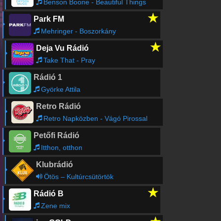
Benson Boone - Beautiful Things
★
Park FM
Mehringer - Boszorkány
★
Deja Vu Rádió
Take That - Pray
Rádió 1
Györke Attila
Retro Rádió
Retro Napközben - Vágó Pirossal
Petőfi Rádió
Itthon, otthon
Klubrádió
Ötös – Kultúrcsütörtök
★
Rádió B
Zene mix