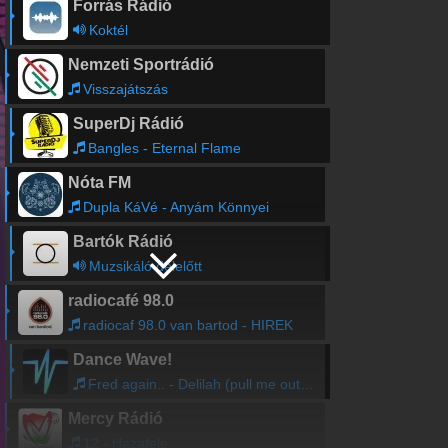
Forrás Rádió
Koktél
Nemzeti Sportrádió
Visszajátszás
SuperDj Rádió
Bangles - Eternal Flame
Nóta FM
Dupla KáVé - Anyám Könnyei
Bartók Rádió
Muzsikáló délelőtt
radiocafé 98.0
radiocaf 98.0 van bartod - HIREK
Dance Wave!
Fred again.. - Delilah (pull me out of this)
Mercy Rádió
12 - Hazafele