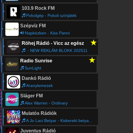
103.9 Rock FM
Pokolgép - Pokoli színjáték
Szépvíz FM
Napközben - Kiss Panni
★
Röhej Rádió - Vicc az egész
- NEW REKLÁM BLOKK 202511
★
Radio Sunrise
SunLight
Dankó Rádió
Aranylemezek
Sláger FM
Alex Warren - Ordinary
Mulatós Rádiók
A Jo Laci Betyar - Kiskereki betyarcsarda
Juventus Rádió