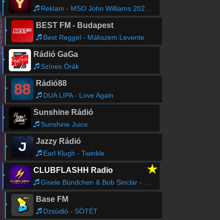
Reklam - MSO John Williams 20260913
BEST FM - Budapest
Best Reggel - Mákszem Levente
Rádió GaGa
Színes Órák
Rádió88
DUA LIPA - Love Again
Sunshine Rádió
Sunshine Juice
Jazzy Rádió
Earl Klugh - Twinkle
★
CLUBFLASHH Radio
Gisele Bündchen & Bob Sinclar - Heart Of Glass (Radio Edit)
Base FM
Dzsúdló - SÖTÉT