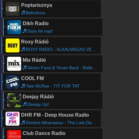
Poptarisznya
Bétóshow
Dikh Radio
Süss fel nap!
Roxy Rádió
ROXY RADIO - ALKALMAZAS VELEMENYEK
Mix Rádió
Simon Fava & Yvvan Back - Baila Mi Gente (Extended Mix)
COOL FM
Tate McRae - TIT FOR TAT
Deejay Rádió
Deejay Up!
DHR FM - Deep House Radio
Dimitris Athanasiou - The Last Dance (Original Mix)
Club Dance Radio