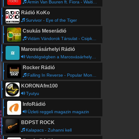
Armin Van Buuren ft. Fiora - Waiting For The Night (Radio Edit)
Rádió KoKo
Survivor - Eye of the Tiger
Csukás Meserádió
Vidám Vándorok Társulat - Csipkefa bimbója
Marosvásárhelyi Rádió
Vendégségben a Marosvásárhelyi Rádió
Rocker Rádió
Falling In Reverse - Popular Monster
KORONAfm100
Tyutyu
InfoRádió
Üzleti reggeli magazin magazin
BDPST ROCK
Kalapacs - Zuhanni kell