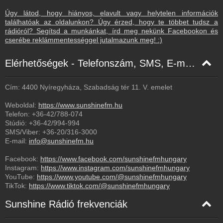
Úgy látod, hogy hiányos, elavult vagy helytelen információk
találhatóak az oldalunkon? Úgy érzed, hogy te többet tudsz a
rádióról? Segítsd a munkánkat, írd meg nekünk Facebookon és
cserébe reklámmentességgel jutalmazunk meg! :)
Elérhetőségek - Telefonszám, SMS, E-mail, Facebook
Cím: 4400 Nyíregyháza, Szabadság tér 11. V. emelet
Weboldal:
https://www.sunshinefm.hu
Telefon:
+36-42/788-074
Stúdió:
+36-42/994-994
SMS/Viber:
+36-20/316-3000
E-mail:
info@sunshinefm.hu
Facebook:
https://www.facebook.com/sunshinefmhungary
Instagram:
https://www.instagram.com/sunshinefmhungary
YouTube:
https://www.youtube.com/@sunshinefmhungary
TikTok:
https://www.tiktok.com/@sunshinefmhungary
Sunshine Rádió frekvenciák