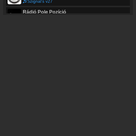
Szignal's v27
Rádió Pole Pozíció
Olivia Rodrigo - Bad Idea Right?
Rábaköz Rádió
P.Mobil & Dek Bill Gyula - Ne engedd elmenni a mamt