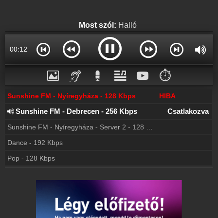
Webkamera
Sunshine Rádió webkamera, élőkép
Most szól:
Halló
Hírek
Sunshine Rádió kapcsolatos hírek
00:13
Partnerek
Rádiós partnerek
⏱️
Rádió beágyazás
Ágyazd be weboldaladba
Sunshine FM - Nyíregyháza - 128 Kbps
HIBA
Sunshine FM - Debrecen - 256 Kbps
Csatlakozva
Online rádió készítés
Készítés lépésről lépésre
Sunshine FM - Nyíregyháza - Server 2 - 128 Kbps
Dance - 192 Kbps
Pop - 128 Kbps