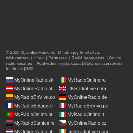
© 2026 MyOnlineRadio.hu. Minden jog fenntartva.
Webkamera
|
Hírek
|
Partnerek
|
Rádió beágyazás
|
Online
rádió készítés
|
Adatvédelmi nyilatkozat
|
Általános szerződési
feltételek
|
RSS
MyOnlineRadio.sk
MyRadioOnline.ro
MyOnlineRadio.at
UKRadioLive.com
MyRadioEnVivo.co
MyOnlineRadio.de
MyRadioEnLigne.fr
MyRadioEnVivo.pe
MyRadioOnline.pt
MyRadioOnline.it
MyRadioStanice.rs
MyOnlineRadio.cz
MyOnlineRadio.nl
IrishRadioLive.com