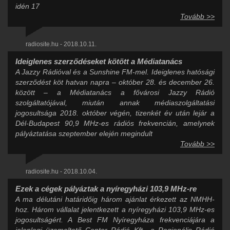
idén 17
Tovább >>
radiosite.hu - 2018.10.11.
Ideiglenes szerződéseket kötött a Médiatanács
A Jazzy Rádióval és a Sunshine FM-mel. Ideiglenes hatósági
szerződést köt hatvan napra – október 28. és december 26.
között – a Médiatanács a fővárosi Jazzy Rádió
szolgáltatójával, miután annak médiaszolgáltatási
jogosultsága 2018. október végén, tizenkét év után lejár a
Dél-Budapest 90,9 MHz-es rádiós frekvencián, amelynek
pályáztatása szeptember elején megindult
Tovább >>
radiosite.hu - 2018.10.04.
Ezek a cégek pályáztak a nyíregyházi 103,9 MHz-re
A ma délutáni határidőig három ajánlat érkezett az NMHH-
hoz. Három vállalat jelentkezett a nyíregyházi 103,9 MHz-es
jogosultságért. A Best FM Nyíregyháza frekvenciájára a
jelenlegi üzemeltető Center Rádió Kft., a Regionális Rádió