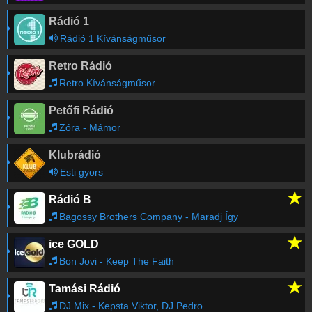
Rádió 1
Hosh / 1979 / Jalja
-
Midnight (The
18:27
Hanging Tree)
Rádió 1 Kívánságműsor
Retro Rádió
Régebbi számok lekérése
Retro Kívánságműsor
Petőfi Rádió
Zóra - Mámor
Klubrádió
Esti gyors
★
Rádió B
Bagossy Brothers Company - Maradj Így
★
ice GOLD
Bon Jovi - Keep The Faith
★
Tamási Rádió
DJ Mix - Kepsta Viktor, DJ Pedro