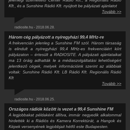
Kft., és a Sunshine Rádió Kft. nyújtott be pályázati ajánlatot
Tovább >>
radiosite.hu - 2018.06.28.
Három cég pályázott a nyíregyházi 99,4 MHz-re
A frekvencián jelenleg a Sunshine FM szól. Három társaság
is elindult a nyíregyházi 99,4 MHz-es frekvenciáért kiírt
pályázaton – értesült a RADIOSITE. A pályázati ajánlataikat
ma 13 óráig adhatták le a médiaszolgáltatási lehetőségért
jelentkező cégek, melyek információink szerint az alábbiak
voltak: Sunshine Rádió Kft. LB Rádió Kft. Regionális Rádió
Kft
Tovább >>
radiosite.hu - 2018.06.25.
Országos rádiók között is vezet a 99,4 Sunshine FM
A legjobbakat példaként állítva, immár negyedik alkalommal
hirdették ki a Rádiós és Kamera Korrektúrát, a Hangok és
Képek versenyének legjobbjait hétfő este Budapesten.