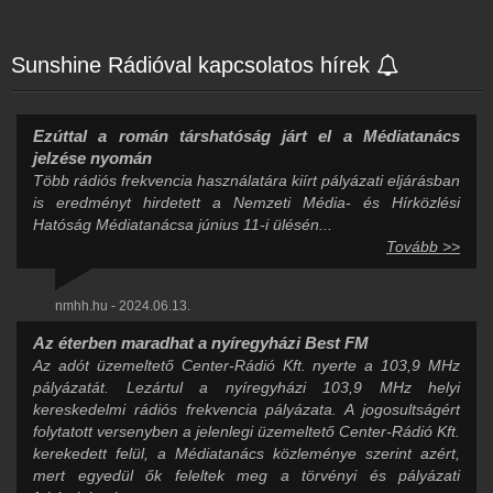
Sunshine Rádióval kapcsolatos hírek
Ezúttal a román társhatóság járt el a Médiatanács
jelzése nyomán
Több rádiós frekvencia használatára kiírt pályázati eljárásban
is eredményt hirdetett a Nemzeti Média- és Hírközlési
Hatóság Médiatanácsa június 11-i ülésén...
Tovább >>
nmhh.hu - 2024.06.13.
Az éterben maradhat a nyíregyházi Best FM
Az adót üzemeltető Center-Rádió Kft. nyerte a 103,9 MHz
pályázatát. Lezártul a nyíregyházi 103,9 MHz helyi
kereskedelmi rádiós frekvencia pályázata. A jogosultságért
folytatott versenyben a jelenlegi üzemeltető Center-Rádió Kft.
kerekedett felül, a Médiatanács közleménye szerint azért,
mert egyedül ők feleltek meg a törvényi és pályázati