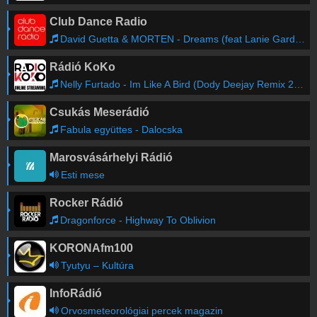
Club Dance Radio
David Guetta & MORTEN - Dreams (feat Lanie Gardner)
Rádió KoKo
Nelly Furtado - Im Like A Bird (Dody Deejay Remix 2024)
Csukás Meserádió
Fabula együttes - Dalocska
Marosvásárhelyi Rádió
Esti mese
Rocker Rádió
Dragonforce - Highway To Oblivion
KORONAfm100
Tyutyu – Kultúra
InfoRádió
Orvosmeteorológiai percek magazin