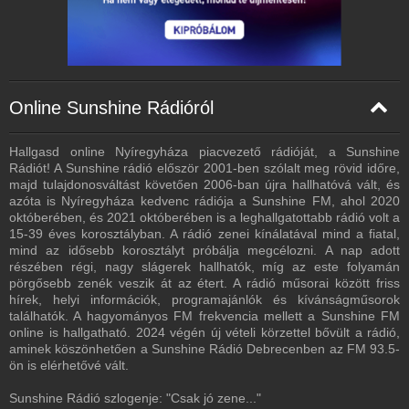
Online Sunshine Rádióról
Hallgasd online Nyíregyháza piacvezető rádióját, a Sunshine
Rádiót! A Sunshine rádió először 2001-ben szólalt meg rövid időre,
majd tulajdonosváltást követően 2006-ban újra hallhatóvá vált, és
azóta is Nyíregyháza kedvenc rádiója a Sunshine FM, ahol 2020
októberében, és 2021 októberében is a leghallgatottabb rádió volt a
15-39 éves korosztályban. A rádió zenei kínálatával mind a fiatal,
mind az idősebb korosztályt próbálja megcélozni. A nap adott
részében régi, nagy slágerek hallhatók, míg az este folyamán
pörgősebb zenék veszik át az étert. A rádió műsorai között friss
hírek, helyi információk, programajánlók és kívánságműsorok
találhatók. A hagyományos FM frekvencia mellett a Sunshine FM
online is hallgatható. 2024 végén új vételi körzettel bővült a rádió,
aminek köszönhetően a Sunshine Rádió Debrecenben az FM 93.5-
ön is elérhetővé vált.
Sunshine Rádió szlogenje: "Csak jó zene..."