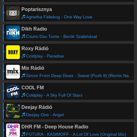
Poptarisznya
Agnetha Fältskog - One Way Love
Dikh Radio
Csumi Dav Tume - Borók Szabinával
Roxy Rádió
Coldplay - Paradise
Mix Rádió
Simon From Deep Divas - Sweat (Push It) (Remix Native EXtended)
COOL FM
Coldplay - A Sky Full Of Stars
Deejay Rádió
Deejay One - Angel
DHR FM - Deep House Radio
FUTURA - KASIMOFF - A Lot Of Love (Original Mix)