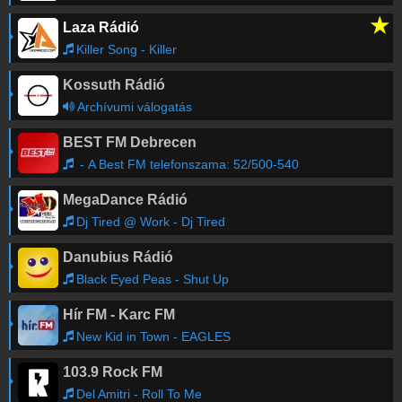
★
Laza Rádió
Killer Song - Killer
Kossuth Rádió
Archívumi válogatás
BEST FM Debrecen
- A Best FM telefonszama: 52/500-540
MegaDance Rádió
Dj Tired @ Work - Dj Tired
Danubius Rádió
Black Eyed Peas - Shut Up
Hír FM - Karc FM
New Kid in Town - EAGLES
103.9 Rock FM
Del Amitri - Roll To Me