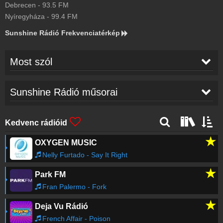
Debrecen
-
93.5
FM
Nyíregyháza
-
99.4
FM
Sunshine Rádió Frekvenciatérkép
Most szól
Taylor Swift
-
Opalite
18:54
Sunshine Rádió műsorai
Axwell / Ingrosso
-
Sun Is Shining
18:48
Kedvenc rádióid
★
OXYGEN MUSIC
Bruno Mars
-
I Just Might
18:45
Nelly Furtado - Say It Right
★
Park FM
Alan Walker
-
Alone
18:42
Fran Palermo - Fork
★
Deja Vu Rádió
Ed Sheeran
-
Sapphire
18:39
French Affair - Poison