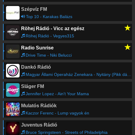
Szépvíz FM
Top 10 - Karakas Balázs
★
Röhej Rádió - Vicc az egész
Röhej Rádió - Vegyes315
★
Radio Sunrise
Drive Time - Niki Belucci
Dankó Rádió
Magyar Állami Operaház Zenekara - Nyitány (Pikk dáma)
Sláger FM
Jennifer Lopez - Ain't Your Mama
Mulatós Rádiók
Kaczor Ferenc - Lump vagyok én
Juventus Rádió
Bruce Springsteen - Streets of Philadelphia