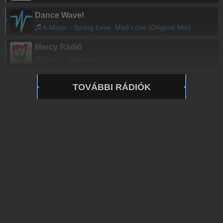
Dance Wave!
A-Mase - Spring Love, Mad Love (Original Mix)
Mercy Rádió
Mercy - Alig ittam
TOVÁBBI RÁDIÓK