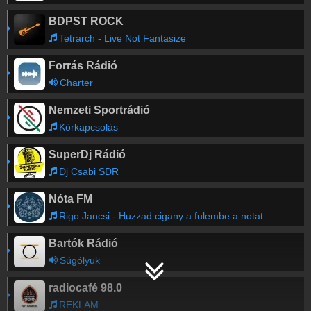
BDPST ROCK
Tetrarch - Live Not Fantasize
Forrás Rádió
Charter
Nemzeti Sportrádió
Körkapcsolás
SuperDj Rádió
Dj Csabi SDR
Nóta FM
Rigo Jancsi - Huzzad cigany a fulembe a notat
Bartók Rádió
Súgólyuk
radiocafé 98.0
REKLAM