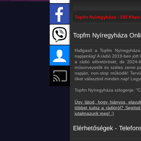
Topfm Nyíregyháza - 192 Kbps
Topfm Nyíregyháza Onli
Hallgasd a Topfm Nyíregyháza 
napjainkig! A rádió 2019-ben jött 
a rádió előretörését, de 2024-
műsorvezetők és széles zenei pa
napján, non-stop működik! Tervük
őket választod minden nap! Legy
Topfm Nyíregyháza szlogenje: "C
Úgy látod, hogy hiányos, elavul
többet tudsz a rádióról? Segít
jutalmazunk meg! :)
Elérhetőségek - Telefo