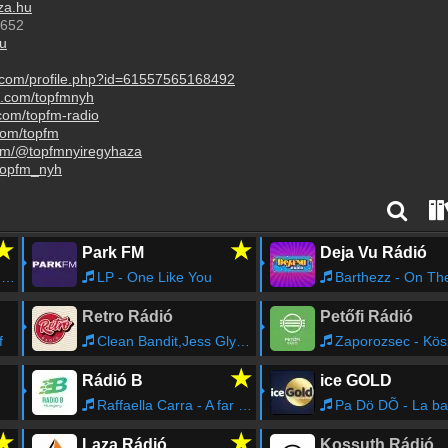
za.hu
1652
u
.com/profile.php?id=61557565168492
m.com/topfmnyh
.com/topfm-radio
com/topfm
com/@topfmnyiregyhaza
@topfm_nyh
★
★
Park FM
Deja Vu Rádió
s
LP - One Like You
Barthezz - On T
Retro Rádió
Petőfi Rádió
f
Clean Bandit,Jess Glynne - Rather Be (feat. Jess Glynne)
Zaporozsec - Kös
★
Rádió B
ice GOLD
Raffaella Carra - A far l'amore comincia tu
Pa Dö DÕ - La b
★
★
Laza Rádió
Kossuth Rádió