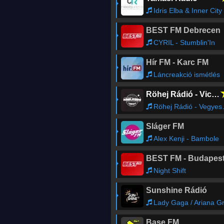
Idris Elba & Inner City feat. Steffanie Christi’an - No More Looking Back
BEST FM Debrecen
CYRIL - Stumblin'In
Hír FM - Karc FM
Láncreakció ismétlés
Röhej Rádió - Vicc az egész
Röhej Rádió - Vegyes1068
Sláger FM
Alex Kenji - Bambole
BEST FM - Budapes
Night Shift
Sunshine Rádió
Lady Gaga / Ariana Grande - Rain On M
Base FM