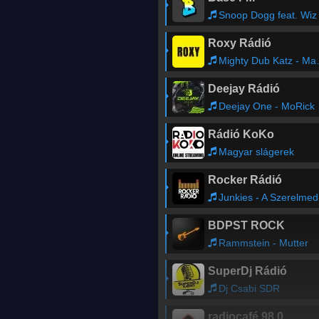
Snoop Dogg feat. Wiz Khalifa, Bruno Mars - Young, Wild & Fre
Roxy Rádió
Mighty Dub Katz - Magic Carpet Ride
Deejay Rádió
Deejay One - MoRick
Rádió KoKo
Magyar slágerek
Rocker Rádió
Junkies - A Szerelmedtől Lettem Ilyen
BDPST ROCK
Rammstein - Mutter
SuperDj Rádió
Dj Csabi SDR
radiocafé 98.0