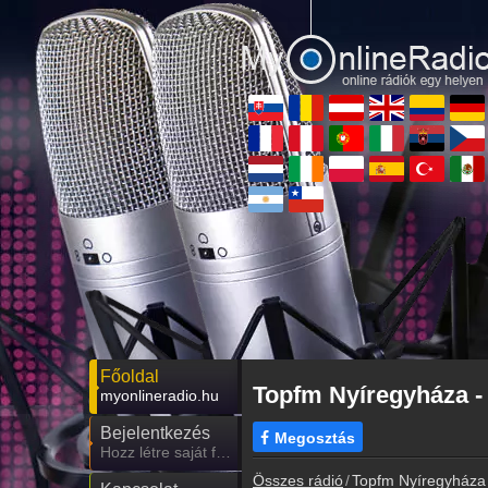
Főoldal
Topfm Nyíregyháza -
myonlineradio.hu
Bejelentkezés
Megosztás
Hozz létre saját fiókot!
Összes rádió
Topfm Nyíregyháza