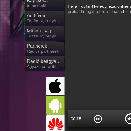
Kapcsolat
Írj nekünk!
Ha a Topfm Nyíregyháza online a
próbáld megkeresni a hibát a
hiba
Archívum
Topfm Nyíregyháza korábbi adásai
Műsorújság
Topfm Nyíregyháza műsorai
Partnerek
Rádiós partnerek
Rádió beágyazás
Ágyazd be weboldaladba
00:16