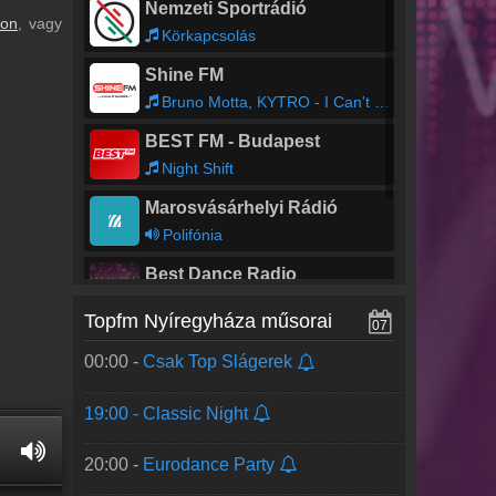
Nemzeti Sportrádió
lon
, vagy
Körkapcsolás
Shine FM
Bruno Motta, KYTRO - I Can't Replace
BEST FM - Budapest
Night Shift
Marosvásárhelyi Rádió
Polifónia
Best Dance Radio
Topfm Nyíregyháza műsorai
07
OXYGEN MUSIC
00:00 -
Csak Top Slágerek
Purple Disco Machine, Moss Kena, The Knocks - Fireworks
19:00 -
Classic Night
20:00 -
Eurodance Party