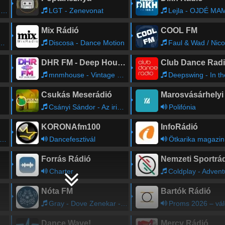
e
LGT - Zenevonat
Lejla - OJDÉ MA
Mix Rádió
COOL FM
Discosa - Dance Motion
Faul & Wad / Nico & Vinz / ALTEGO - How I Feel
DHR FM - Deep House Radio
Club Dance Rad
mnmhouse - Vintage Culture - All Night Long (Digital Exclusive)
Deepswing - In the
Csukás Meserádió
Csányi Sándor - Az irigy kaméleon
Polifónia
KORONAfm100
InfoRádió
Dancefesztivál
Ötkarika magazin
Forrás Rádió
Nemzeti Sportrá
Charter
Coldplay - Adventure of a li
Nóta FM
Bartók Rádió
Gray - Dove Zenekar - Egy elet is keves
Proms 2026 – válogatás a fesztivál elmúlt héten megrendezett hangversenyeinek prog
Dance Wave!
Mercy Rádió