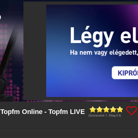
 Topfm Online - Topfm LIVE
(Szavazatok:
7
, Átlag:
4.9
)