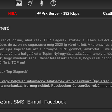
⏱️
Prx Server - 192 Kbps
Csat
HIBA
neról
rádiót online, ahol csak TOP slágerek szólnak a 90-es évektől
létre, de az online sugárzásra még 2020-ig várni kellett. A koronavírus l
ben újra kapcsolták azt a bizonyos "ON" gombot, amikortól új műs
letta várja a hallgatókat a Topfm Nyíregyháza adásában, amely a hé
, hogy mindenki zenei ízlését teljesítsék! Remélik, hogy rájuk hango
él Te is TOP-on!
sak Top Slágerek"
t vagy helytelen információk találhatóak az oldalunkon? Úgy érzed,
sd a munkánkat, írd meg nekünk Facebookon és cserébe reklámment
nszám, SMS, E-mail, Facebook