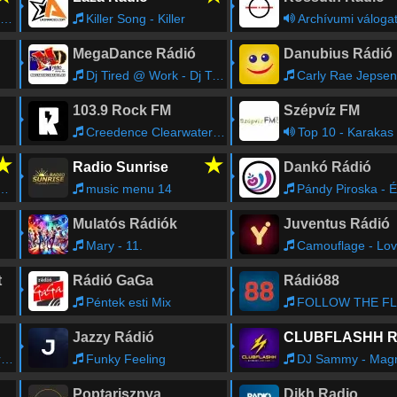
Killer Song - Killer
Archívumi váloga
MegaDance Rádió
Danubius Rádió
Dj Tired @ Work - Dj Tired
Carly Rae Jepsen - I Really Li
103.9 Rock FM
Szépvíz FM
Creedence Clearwater Revival - Travelin' Band
Top 10 - Karakas
★
★
Radio Sunrise
Dankó Rádió
music menu 14
Pándy Piroska - Érik a, hajlik a b
Mulatós Rádiók
Juventus Rádió
Mary - 11.
Camouflage - Love Is A 
t
Rádió GaGa
Rádió88
Péntek esti Mix
FOLLOW THE FLOW - Szé
Jazzy Rádió
e
Funky Feeling
DJ Sammy - Magn
Poptarisznya
Dikh Radio