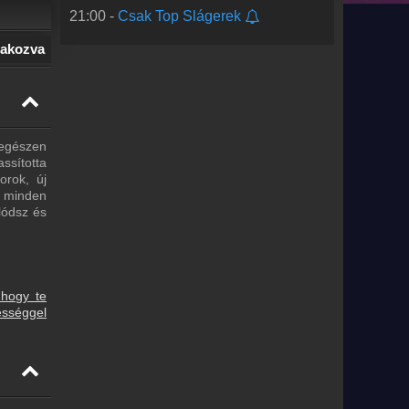
21:00 -
Csak Top Slágerek
lakozva
 egészen
assította
orok, új
t minden
lódsz és
 hogy te
ességgel