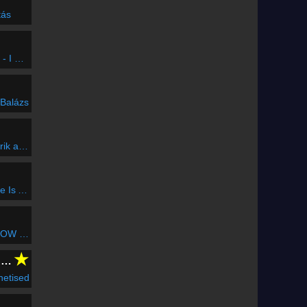
tás
ke You
 Balázs
úzakalász
Shield
lcsend
★
CLUBFLASHH Radio
etised