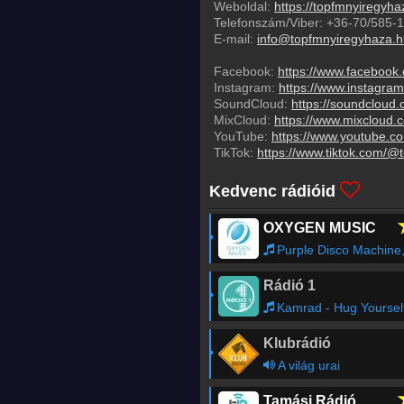
Weboldal:
https://topfmnyiregyha
Telefonszám/Viber:
+36-70/585-
E-mail:
info@topfmnyiregyhaza.h
Facebook:
https://www.facebook
Instagram:
https://www.instagra
SoundCloud:
https://soundcloud
MixCloud:
https://www.mixcloud.
YouTube:
https://www.youtube.
TikTok:
https://www.tiktok.com/
Kedvenc rádióid
OXYGEN MUSIC
Purple Disco Machine, Moss Kena, The Knocks - Firework
Rádió 1
Kamrad - Hug Yoursel
Klubrádió
A világ urai
Tamási Rádió