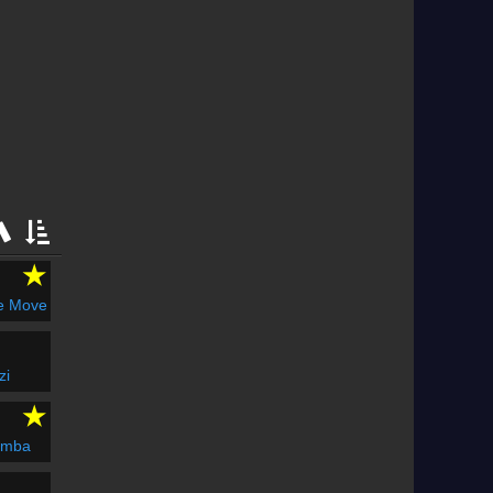
★
he Move
zi
★
amba