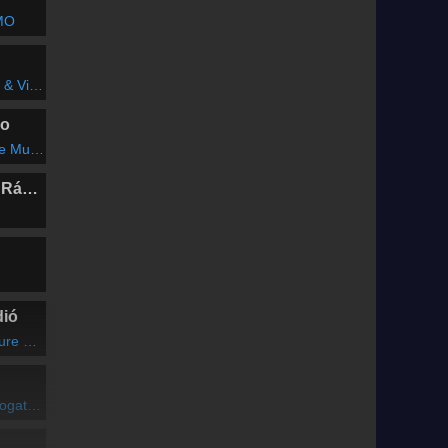
MO
 (Am I Wrong)
io
 Music
Marosvásárhelyi Rádió
dió
fetime
ramjából (VI/3. rész)