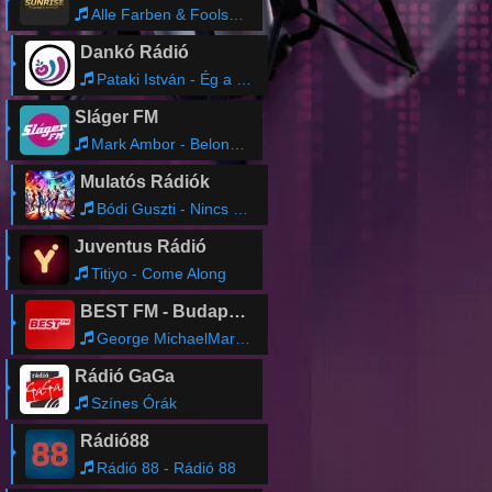
Alle Farben & Fools Garden - Lemon Tree
Dankó Rádió
Pataki István - Ég a kunyhó, ropog a nád
Sláger FM
Mark Ambor - Belong Together
Mulatós Rádiók
Bódi Guszti - Nincs Már Remény
Juventus Rádió
Titiyo - Come Along
BEST FM - Budapest
George MichaelMary J. Blige - As (Remastered 2006)
Rádió GaGa
Színes Órák
Rádió88
Rádió 88 - Rádió 88