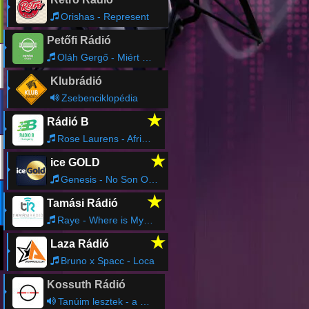
Orishas - Represent
Petőfi Rádió
Oláh Gergő - Miért Élsz
Klubrádió
Zsebenciklopédia
★
Rádió B
Rose Laurens - Africa (Voodoo Master) [Version longue]
★
ice GOLD
Genesis - No Son Of Mine
★
Tamási Rádió
Raye - Where is My Husband!
★
Laza Rádió
Bruno x Spacc - Loca
Kossuth Rádió
Tanúim lesztek - a Római Katolikus Egyház félórája