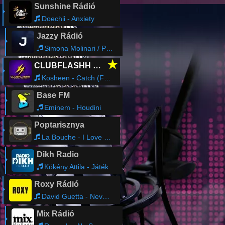
Sunshine Rádió
Doechii - Anxiety
Jazzy Rádió
Simona Molinari / Peter Cincotti - In Cerca Di Te
★
CLUBFLASHH Radio
Kosheen - Catch (Ferry Corsten Edit)
Base FM
Eminem - Houdini
Poptarisznya
La Bouche - I Love To Love [Original Radio Mix]
Dikh Radio
Kökény Attila - Játék a tűzzel
Roxy Rádió
David Guetta - Never Going Home Tonight feat. Alesso, Madison Love
Mix Rádió