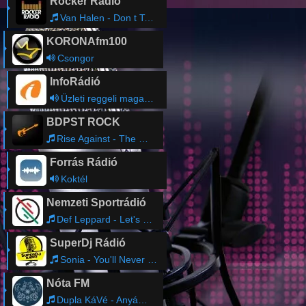
Rocker Rádió
Van Halen - Don t Tell Me (What Love Can Do)
KORONAfm100
Csongor
InfoRádió
Üzleti reggeli magazin magazin
BDPST ROCK
Rise Against - The Violence
Forrás Rádió
Koktél
Nemzeti Sportrádió
Def Leppard - Let's get rocked
SuperDj Rádió
Sonia - You'll Never Stop Me Loving You
Nóta FM
Dupla KáVé - Anyám Könnyei