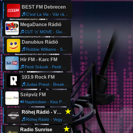
BEST FM Debrecen
C'est La Vie - Vár ránk a nyár
MegaDance Rádió
CUT 'n' MOVE - Give It Up
Danubius Rádió
Robbie Williams - She's The One
Hír FM - Karc FM
Pesti Srácok - Pesti Srácok Podcast
103.9 Rock FM
Judas Priest - Breaking the Law
Szépvíz FM
Napközben - Kiss Panni
★
Röhej Rádió - Vicc az egész
Röhej Rádió - Vegyes195
★
Radio Sunrise