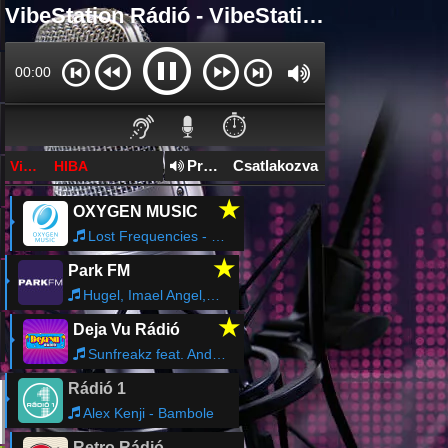
VibeStation Rádió - VibeStation Rádió Online
00:02
⏱️
Prx Server - 192 Kbps
Csatlakozva
VibeStation Rádió - 192 Kbps
HIBA
★
OXYGEN MUSIC
Lost Frequencies - The Feeling
★
Park FM
Hugel, Imael Angel,Ultra Nate - Movin To The Sun
★
Deja Vu Rádió
Sunfreakz feat. Andrea Britton - Counting Down the Days (Axwell Radio Edit)
Rádió 1
Alex Kenji - Bambole
Retro Rádió