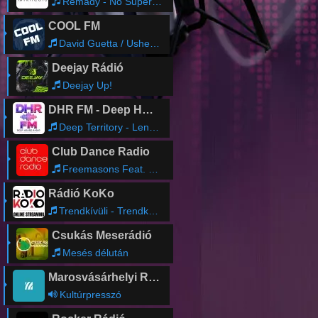
Remady - No Superstar (Sasha Goodman Remix)
COOL FM
David Guetta / Usher - Without You
Deejay Rádió
Deejay Up!
DHR FM - Deep House Radio
Deep Territory - Lenox Deep – Right In The Night | Deep House Cover Version
Club Dance Radio
Freemasons Feat. Siedah Garrett - Rain Down Love
Rádió KoKo
Trendkívüli - Trendkívüli Szász Tamarával
Csukás Meserádió
Mesés délután
Marosvásárhelyi Rádió
Kultúrpresszó