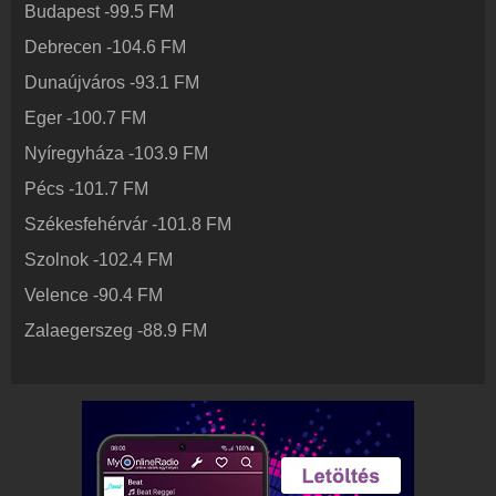
Budapest
-
99.5
FM
Rádió beágyazás
Ágyazd be weboldaladba
Debrecen
-
104.6
FM
Online rádió készítés
Dunaújváros
-
93.1
FM
Készítés lépésről lépésre
Eger
-
100.7
FM
Nyíregyháza
-
103.9
FM
Pécs
-
101.7
FM
Székesfehérvár
-
101.8
FM
Szolnok
-
102.4
FM
Velence
-
90.4
FM
Zalaegerszeg
-
88.9
FM