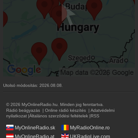
Utolsó módosítás:
2026.08.08.
© 2026 MyOnlineRadio.hu. Minden jog fenntartva.
Rádió beágyazás
|
Online rádió készítés
|
Adatvédelmi
nyilatkozat
|
Általános szerződési feltételek
|
RSS
MyOnlineRadio.sk
MyRadioOnline.ro
MyOnlineRadio.at
UKRadioLive.com