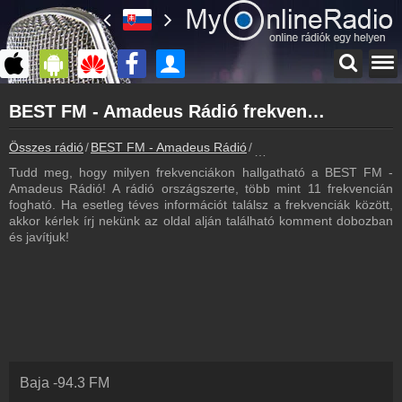
Főoldal
BEST FM - Amadeus Rádió frekvencia - BEST FM - Amadeus Rádió frekvenciák
myonlineradio.hu
BEST FM - Amadeus Rádió
Összes rádió
BEST FM - Amadeus Rádió
BEST FM - Amadeus Rádió
Vissza a BEST FM - Amadeus Rádió oldalára
Tudd meg, hogy milyen frekvenciákon hallgatható a BEST FM -
Bejelentkezés
Amadeus Rádió! A rádió országszerte, több mint 11 frekvencián
Hozz létre saját fiókot!
fogható. Ha esetleg téves információt találsz a frekvenciák között,
akkor kérlek írj nekünk az oldal alján található komment dobozban
Most szól
és javítjuk!
Tudd meg mi szólt eddig
Hírek
BEST FM - Amadeus Rádió kapcsolatos hírek
Kapcsolat
Írj nekünk!
Partnerek
Baja
-
94.3
FM
Rádiós partnerek