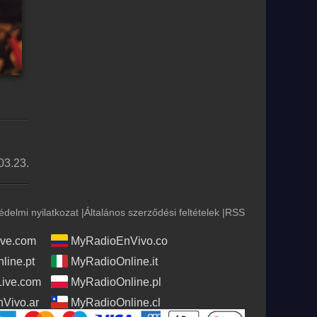
03.23.
édelmi nyilatkozat
|
Általános szerződési feltételek
|
RSS
ve.com
MyRadioEnVivo.co
line.pt
MyRadioOnline.it
Live.com
MyRadioOnline.pl
Vivo.ar
MyRadioOnline.cl