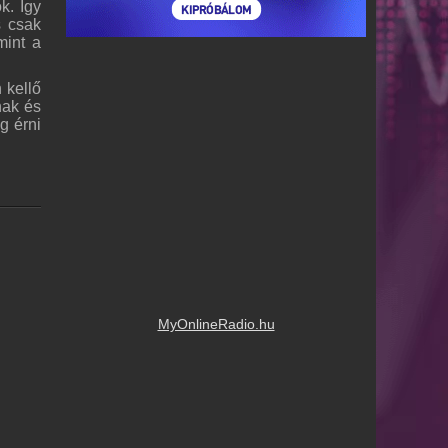
k. Így
s csak
mint a
 kellő
nak és
g érni
MyOnlineRadio.hu