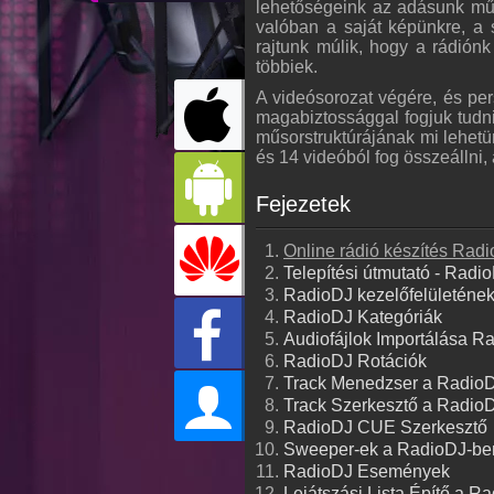
lehetőségeink az adásunk műkö
valóban a saját képünkre, a s
rajtunk múlik, hogy a rádiónk
többiek.
A videósorozat végére, és per
magabiztossággal fogjuk tudni 
műsorstruktúrájának mi lehetün
és 14 videóból fog összeállni,
Fejezetek
Online rádió készítés Radi
Telepítési útmutató - Rad
RadioDJ kezelőfelületének
RadioDJ Kategóriák
Audiofájlok Importálása R
RadioDJ Rotációk
Track Menedzser a Radio
Track Szerkesztő a Radio
RadioDJ CUE Szerkesztő
Sweeper-ek a RadioDJ-be
RadioDJ Események
Lejátszási Lista Építő a R