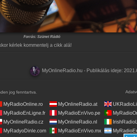
Forrás: Szünet Rádió
kor kérlek kommentelj a cikk alá!
MyOnlineRadio.hu
-
Publikálás ideje:
2021.
Adatv
en jog fenntartva.
MyRadioOnline.ro
MyOnlineRadio.at
UKRadioLi
MyRadioEnLigne.fr
MyRadioEnVivo.pe
MyRadioOn
MyOnlineRadio.cz
MyOnlineRadio.nl
IrishRadio
MyRadyoDinle.com
MyRadioEnVivo.mx
MyRadioEn