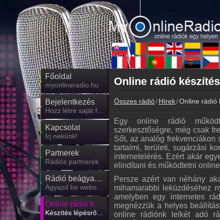
Főoldal
Online rádió készíté
myonlineradio.hu
Összes rádió
Hírek
Online rádió
Bejelentkezés
Hozz létre saját fiókot!
Egy online rádió működt
Kapcsolat
szerkesztőségre, még csak fre
Írj nekünk!
Sőt, az analóg frekvenciákon 
tartalmi, területi, sugárzási k
Partnerek
internetelérés. Ezért akár egy
Rádiós partnerek
elindítani és működtetni onlin
Rádió beágyazás
Persze azért van néhány aka
Ágyazd be weboldaladba
mihamarabbi leküzdéséhez nyú
amelyben egy internetes rád
Online rádió készítés
megnézzük a helyes beállítás
Készítés lépésről lépésre
online rádiónk lelkét adó r