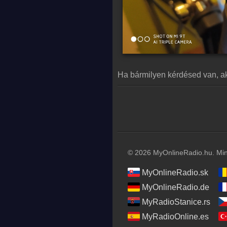
Ha bármilyen kérdésed van, ak
© 2026 MyOnlineRadio.hu. Mind
MyOnlineRadio.sk
MyOnlineRadio.de
MyRadioStanice.rs
MyRadioOnline.es