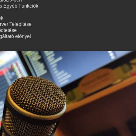
s Egyéb Funkciók
ek
rver Telepítése
ödtetése
gáltató előnyei