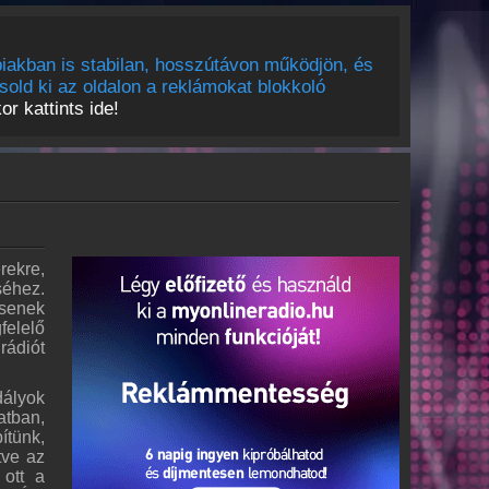
iakban is stabilan, hosszútávon működjön, és
sold ki az oldalon a reklámokat blokkoló
r kattints ide!
ekre,
séhez.
csenek
felelő
rádiót
dályok
atban,
ítünk,
tve az
 ott a