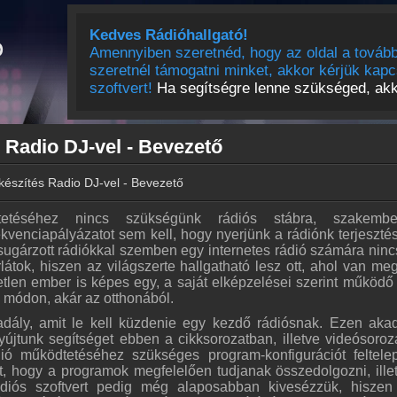
Kedves Rádióhallgató!
Amennyiben szeretnéd, hogy az oldal a tovább
szeretnél támogatni minket, akkor kérjük kapc
szoftvert!
Ha segítségre lenne szükséged, akko
s Radio DJ-vel - Bevezető
 készítés Radio DJ-vel - Bevezető
etéséhez nincs szükségünk rádiós stábra, szakember
kvenciapályázatot sem kell, hogy nyerjünk a rádiónk terjeszté
sugárzott rádiókkal szemben egy internetes rádió számára nin
orlátok, hiszen az világszerte hallgatható lesz ott, ahol van meg
etlen ember is képes egy, a saját elképzelései szerint működő 
e módon, akár az otthonából.
dály, amit le kell küzdenie egy kezdő rádiósnak. Ezen aka
jtunk segítséget ebben a cikksorozatban, illetve videósoroz
ió működtetéséhez szükséges program-konfigurációt feltelep
t, hogy a programok megfelelően tudjanak összedolgozni, ille
ádiós szoftvert pedig még alaposabban kivesézzük, hiszen