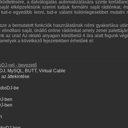
dtetésére, a dalválogatás automatizálására szinte korlátlano
aját elképzelésünk szerint tudjuk formálni saját rádiónkat, é
 tud-e egyedibb lenni, tud-e valami különlegesebbet mutatni 
sze a bemutatott funkciók használatának némi gyakorlása után
elindítani saját, önálló online rádiónkat amely zenei palettájá
k az urai! Az oktató anyagon körülbelül 4 óra alatt fogunk végi
 amelyek a következő fejezetekben érhetőek el:
oDJ-vel - bevezető
ioDJ, MySQL, BUTT, Virtual Cable
 az áttekintése
adioDJ-be
DJ-ben
DJ-ben
n
adioDJ-ben