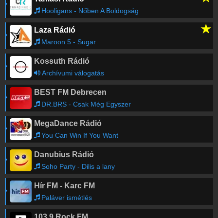
Hooligans - Nőben A Boldogság
★
Laza Rádió
Maroon 5 - Sugar
Kossuth Rádió
Archívumi válogatás
BEST FM Debrecen
DR.BRS - Csak Még Egyszer
MegaDance Rádió
You Can Win If You Want
Danubius Rádió
Soho Party - Dilis a lany
Hír FM - Karc FM
Paláver ismétlés
103.9 Rock FM