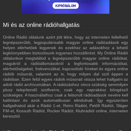
Mi és az online rádióhallgatás
Online Rádió oldalunk azért jött létre, hogy az interneten fellelhető
legnépszerűbb, legpopulárisabb magyar online rádióadások egy
helyen elérhetőek legyenek és ezekhez az adásokhoz a lehető
legkönnyebben biztosítsunk ingyenes hozzáférést. My Online Rádió
oldalunkon megtalálod a legnépszerűbb magyar online rádiókat,
magukról a rádióállomásokról a legfontosabb információkat,
elérhetőségeket, frekvenciákat, kapcsolódó híreket és egyes online
rádiók műsorát, valamint az is, hogy milyen dal szól éppen a
rádióban. Ezen felül egyes rádiók műsorait vissza lehet hallgatni az
adott rádió archívumában. A rádiózáshoz nincs szükség semmilyen
plusz telepítendő szoftverre, csak egy naprakész böngésző
szükséges. A használathoz csak a felsorolt rádióadások nevére kell
kattintani és azok automatikusan elindulnak. Így egyszerűen
hallgathatod akár a Rádió 1-et, Retro Rádiót, Petőfi Rádiót, Sláger
FM-et, Kossuth Rádiót, Rocker Rádiót, Klubrádiót online, interneten
keresztül.