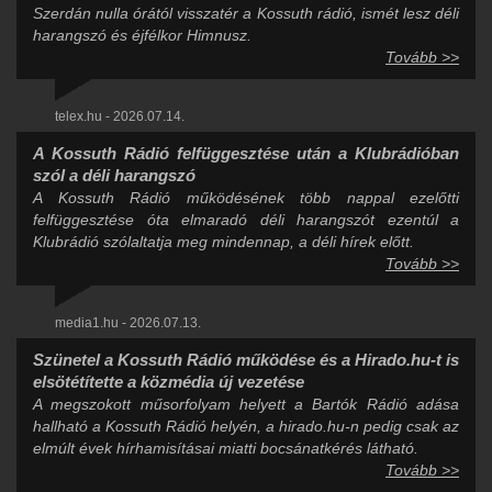
Szerdán nulla órától visszatér a Kossuth rádió, ismét lesz déli
harangszó és éjfélkor Himnusz.
Tovább >>
telex.hu - 2026.07.14.
A Kossuth Rádió felfüggesztése után a Klubrádióban
szól a déli harangszó
A Kossuth Rádió működésének több nappal ezelőtti
felfüggesztése óta elmaradó déli harangszót ezentúl a
Klubrádió szólaltatja meg mindennap, a déli hírek előtt.
Tovább >>
media1.hu - 2026.07.13.
Szünetel a Kossuth Rádió működése és a Hirado.hu-t is
elsötétítette a közmédia új vezetése
A megszokott műsorfolyam helyett a Bartók Rádió adása
hallható a Kossuth Rádió helyén, a hirado.hu-n pedig csak az
elmúlt évek hírhamisításai miatti bocsánatkérés látható.
Tovább >>