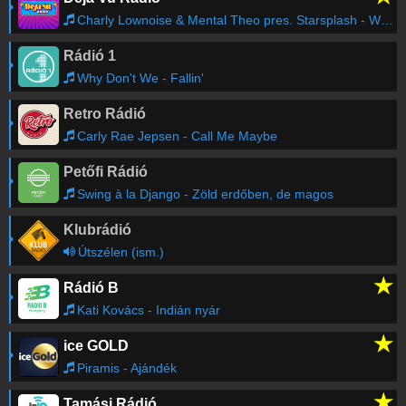
Online rádió készítés
Charly Lownoise & Mental Theo pres. Starsplash - Wonderful Days 2001
Készítés lépésről lépésre
Rádió 1
Why Don't We - Fallin'
Retro Rádió
Carly Rae Jepsen - Call Me Maybe
Petőfi Rádió
Swing à la Django - Zöld erdőben, de magos
Klubrádió
Útszélen (ism.)
★
Rádió B
Kati Kovács - Indián nyár
★
ice GOLD
Piramis - Ajándék
★
Tamási Rádió