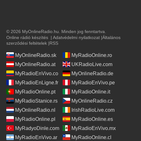
© 2026 MyOnlineRadio.hu. Minden jog fenntartva.
Online rádió készítés
|
Adatvédelmi nyilatkozat
|
Általános
szerződési feltételek
|
RSS
MyOnlineRadio.sk
MyRadioOnline.ro
MyOnlineRadio.at
UKRadioLive.com
MyRadioEnVivo.co
MyOnlineRadio.de
MyRadioEnLigne.fr
MyRadioEnVivo.pe
MyRadioOnline.pt
MyRadioOnline.it
MyRadioStanice.rs
MyOnlineRadio.cz
MyOnlineRadio.nl
IrishRadioLive.com
MyRadioOnline.pl
MyRadioOnline.es
MyRadyoDinle.com
MyRadioEnVivo.mx
MyRadioEnVivo.ar
MyRadioOnline.cl