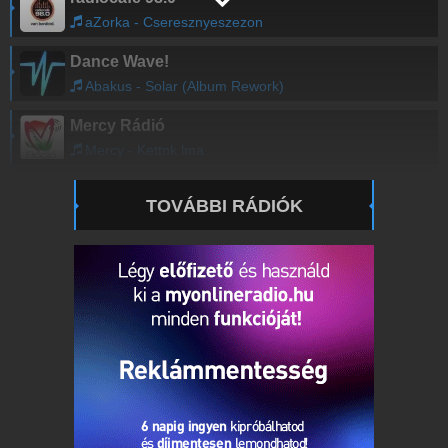
aZorka - Cseresznyeszezon
Dance Wave!
Abakus - Solar (Album Rework)
Mercy Rádió
Mercy - Kettnk lma
TOVÁBBI RÁDIÓK