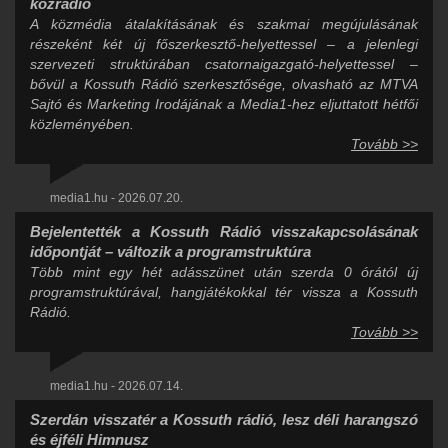
közrádió
A közmédia átalakításának és szakmai megújulásának
részeként két új főszerkesztő-helyettessel – a jelenlegi
szervezeti struktúrában csatornaigazgató-helyettessel –
bővül a Kossuth Rádió szerkesztősége, olvasható az MTVA
Sajtó és Marketing Irodájának a Media1-hez eljuttatott hétfői
közleményében.
Tovább >>
media1.hu - 2026.07.20.
Bejelentették a Kossuth Rádió visszakapcsolásának
időpontját – változik a programstruktúra
Több mint egy hét adásszünet után szerda 0 órától új
programstruktúrával, hangjátékokkal tér vissza a Kossuth
Rádió.
Tovább >>
media1.hu - 2026.07.14.
Szerdán visszatér a Kossuth rádió, lesz déli harangszó
és éjféli Himnusz