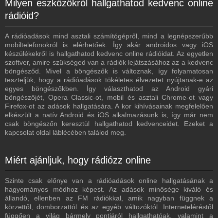
Milyen eszközökről hallgathatod kedvenc online
rádióid?
A rádióadások mind asztali számítógépről, mind a legnépszerűbb
mobiltelefonokról is elérhetőek. Így akár androidos vagy iOS
készülékekről is hallgathatod kedvenc online rádióidat. Az egyetlen
szoftver, amire szükséged van a rádiók lejátszásához az a kedvenc
böngésződ. Mivel a böngészők is változnak, így folyamatosan
teszteljük, hogy a rádióadások tökéletes élvezetet nyújtanak-e az
egyes böngészőkben. Így választhatod az Android gyári
böngészőjét, Opera Classic-ot, mobil és asztali Chrome-ot vagy
Firefox-ot az adások hallgatására. A kor kihívásainak megfelelően
elkészült a natív Android és iOS alkalmazásunk is, így már nem
csak böngészőn keresztül hallgathatod kedvenceidet. Ezeket a
kapcsolat oldal láblécében találod meg.
Miért ajánljuk, hogy rádiózz online
Szinte csak előnye van a rádióadások online hallgatásának a
hagyományos módhoz képest. Az adások minősége kiváló és
állandó, ellenben az FM rádiókkal, amik nagyban függnek a
körzettől, domborzattól és az egyéb változóktól. Interneteléréstől
függően a világ bármely pontjáról hallgathatóak, valamint a