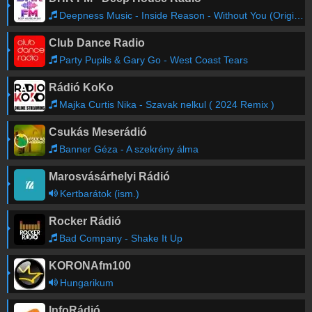
Deepness Music - Inside Reason - Without You (Original Mix)
Club Dance Radio
Party Pupils & Gary Go - West Coast Tears
Rádió KoKo
Majka Curtis Nika - Szavak nelkul ( 2024 Remix )
Csukás Meserádió
Banner Géza - A szekrény álma
Marosvásárhelyi Rádió
Kertbarátok (ism.)
Rocker Rádió
Bad Company - Shake It Up
KORONAfm100
Hungarikum
InfoRádió