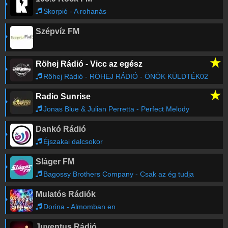
Skorpió - A rohanás
Szépvíz FM
★
Röhej Rádió - Vicc az egész
Röhej Rádió - RÖHEJ RÁDIÓ - ÖNÖK KÜLDTÉK02
★
Radio Sunrise
Jonas Blue & Julian Perretta - Perfect Melody
Dankó Rádió
Éjszakai dalcsokor
Sláger FM
Bagossy Brothers Company - Csak az ég tudja
Mulatós Rádiók
Dorina - Almomban en
Juventus Rádió