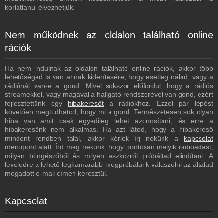
korlátlanul élvezhetjük.
Nem működnek az oldalon található online
rádiók
Ha nem indulnak az oldalon található online rádiók, akkor több
lehetőséged is van annak kiderítésére, hogy esetleg nálad, vagy a
rádiónál van-e a gond. Mivel sokszor előfordul, hogy a rádiós
streamekkel, vagy magával a hallgató rendszerével van gond, ezért
fejlesztettünk egy
hibakeresőt
a rádiókhoz. Ezzel pár lépést
követően megtudhatod, hogy mi a gond. Természetesen sok olyan
hiba van amit csak egyedileg lehet azonosítani, és erre a
hibakeresőnk nem alkalmas. Ha azt látod, hogy a hibakereső
mindent rendben talál, akkor kérlek írj nekünk a
kapcsolat
menüpont alatt. Írd meg nekünk, hogy pontosan melyik rádióadást,
milyen böngészőből és milyen eszközről próbáltad elindítani. A
leveledre a lehető leghamarabb megpróbálunk válaszolni az általad
megadott e-mail címen keresztül.
Kapcsolat