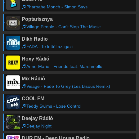
Pharoahe Monch - Simon Says
Poptarisznya
Village People - Can't Stop The Music
Dikh Radio
FADA - Te lettél az igazi
Roxy Rádió
Anne-Marie - Friends feat. Marshmello
Mix Rádió
Visage - Fade To Grey (Les Bisous Remix)
COOL FM
Teddy Swims - Lose Control
Deejay Rádió
Deejay Night
DHR FM - Deep House Radio