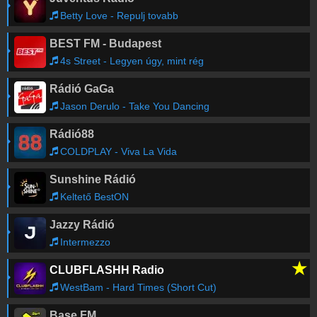
Betty Love - Repulj tovabb
BEST FM - Budapest
4s Street - Legyen úgy, mint rég
Rádió GaGa
Jason Derulo - Take You Dancing
Rádió88
COLDPLAY - Viva La Vida
Sunshine Rádió
Keltető BestON
Jazzy Rádió
Intermezzo
★
CLUBFLASHH Radio
WestBam - Hard Times (Short Cut)
Base FM