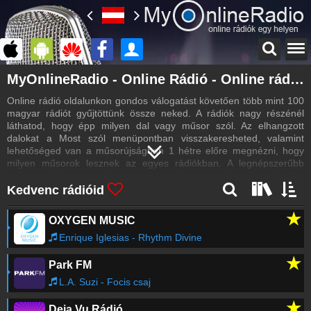
Bejelentkezés
MyOnlineRadio - Online Rádió - Online rádiók egy helyen
Hozz létre saját fiókot!
Online rádió oldalunkon gondos válogatást követően több mint 100
Kapcsolat
magyar rádiót gyűjtöttünk össze neked. A rádiók nagy részénél
Írj nekünk!
láthatod, hogy épp milyen dal vagy műsor szól. Az elhangzott
dalokat a Most szól menüpontban visszakeresheted, valamint
Most szól
lehetőséged van a műsorújságban 1 hétre előre megnézni, hogy
Ezek szólnak a rádiókban
milyen műsorok lesznek az egyes rádiókban. A legnépszerűbb
online rádiókhoz archívum is tartozik így a műsorokat később
Műsorújság
vissza is hallgathatod.
Kedvenc rádióid
Rádióműsorok
★
Rádiós hírek
OXYGEN MUSIC
Legfrissebb rádiós hírek
Enrique Iglesias - Rhythm Divine
Partnerek
★
Park FM
Rádiós partnerek
L.A. Suzi - Focis csaj
Rádió beágyazás
Ágyazd be weboldaladba
★
Deja Vu Rádió