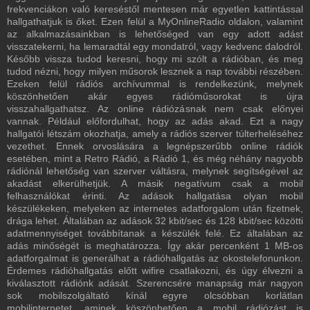
frekvenciákon való kereséstől mentesen már egyetlen kattintással
hallgathatjuk is őket. Ezen felül a MyOnlineRadio oldalon, valamint
az alkalmazásainkban is lehetőséged van egy adott adást
visszatekerni, ha lemaradtál egy mondatról, vagy kedvenc dalodról.
Később vissza tudod keresni, hogy mi szólt a rádióban, és meg
tudod nézni, hogy milyen műsorok lesznek a nap további részében.
Ezeken felül rádiós archívummal is rendelkezünk, melynek
köszönhetően akár egyes rádióműsorokat is újra
visszahallgathatsz. Az online rádiózásnak nem csak előnyei
vannak. Például előfordulhat, hogy az adás akad. Ezt a nagy
hallgatói létszám okozhatja, amely a rádiós szerver túlterheléséhez
vezethet. Ennek orvoslására a legnépszerűbb online rádiók
esetében, mint a Retro Rádió, a Rádió 1, és még néhány nagyobb
rádiónál lehetőség van szerver váltásra, melynek segítségével az
akadást elkerülhetjük. A másik negatívum csak a mobil
felhasználókat érinti. Az adások hallgatása olyan mobil
készülékeken, melyeken az internetes adatforgalom után fizetnek,
drága lehet. Általában az adások 32 kbit/sec és 128 kbit/sec közötti
adatmennyiséget továbbítanak a készülék felé. Ez általában az
adás minőségét is meghatározza. Így akár percenként 1 MB-os
adatforgalmat is generálhat a rádióhallgatás az okostelefonunkon.
Érdemes rádióhallgatás előtt wifire csatlakozni, és úgy élvezni a
kiválasztott rádiónk adását. Szerencsére manapság már nagyon
sok mobilszolgáltató kínál egyre olcsóbban korlátlan
mobilinternetet, aminek köszönhetően a mobil rádiózást is