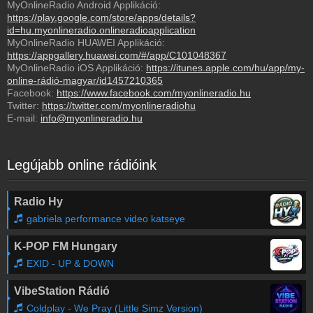
MyOnlineRadio Android Applikáció:
https://play.google.com/store/apps/details?
id=hu.myonlineradio.onlineradioapplication
MyOnlineRadio HUAWEI Applikáció:
https://appgallery.huawei.com/#/app/C101048367
MyOnlineRadio iOS Applikáció:
https://itunes.apple.com/hu/app/my-
online-rádió-magyar/id1457210365
Facebook:
https://www.facebook.com/myonlineradio.hu
Twitter:
https://twitter.com/myonlineradiohu
E-mail:
info@myonlineradio.hu
Legújabb online rádióink
Radio Hy
gabriela performance video katseye
K-POP FM Hungary
EXID - UP & DOWN
VibeStation Rádió
Coldplay - We Pray (Little Simz Version)