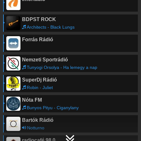
BDPST ROCK
Architects - Black Lungs
Forrás Rádió
Nemzeti Sportrádió
Tunyogi Orsolya - Ha lemegy a nap
SuperDj Rádió
Robin - Juliet
Nóta FM
Bunyos Pityu - Ciganylany
Bartók Rádió
Notturno
radiocafé 98.0