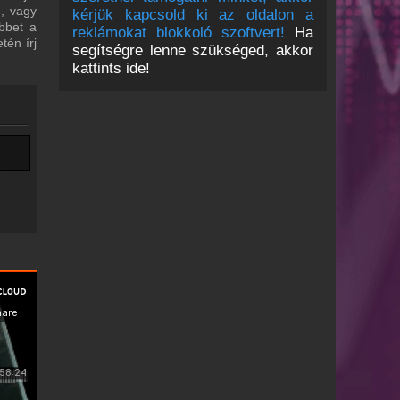
m, vagy
kérjük kapcsold ki az oldalon a
bbet a
reklámokat blokkoló szoftvert!
Ha
tén írj
segítségre lenne szükséged, akkor
kattints ide!