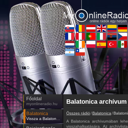
Főoldal
myonlineradio.hu
Összes rádió
Balatonica
Balaton
Balatonica
Vissza a Balatonica oldalára
A Balatonica archívumában lehe
visszahallgatására. Az archívlis