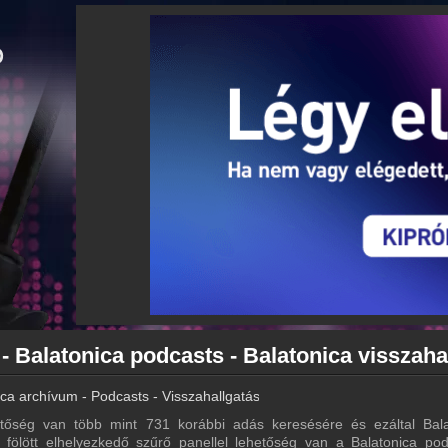
ica archívum - Podcasts - Visszahallgatás
tőség van több mint 731 korábbi adás keresésére és ezáltal Bala
ta fölött elhelyezkedő szűrő panellel lehetőség van a Balatonica pod