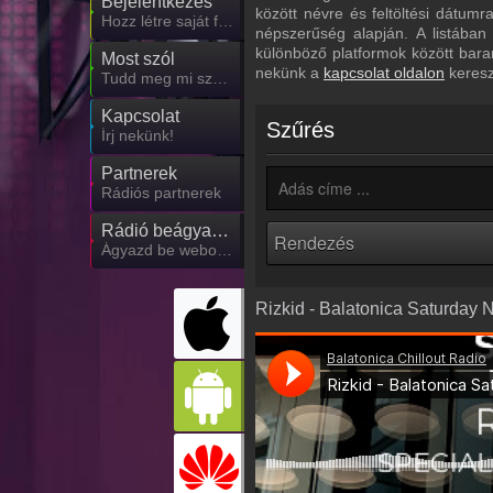
Bejelentkezés
között névre és feltöltési dátum
Hozz létre saját fiókot!
népszerűség alapján. A listában
különböző platformok között bara
Most szól
nekünk a
kapcsolat oldalon
keresz
Tudd meg mi szólt eddig
Kapcsolat
Szűrés
Írj nekünk!
Partnerek
Rádiós partnerek
Rádió beágyazás
Ágyazd be weboldaladba
Rizkid - Balatonica Saturday 