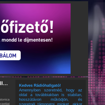
Balatonica archívum - Balatonica podcasts - Balatonica visszahallgatás
Kedves Rádióhallgató!
Amennyiben szeretnéd, hogy az
oldal a továbbiakban is stabilan,
hosszútávon működjön, és
tonica
castjai
szeretnél támogatni minket, akkor