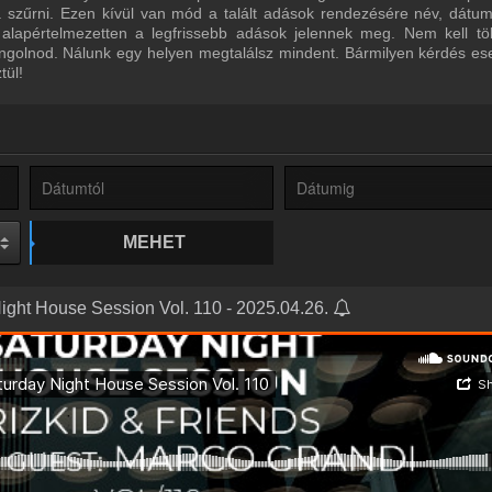
ra szűrni. Ezen kívül van mód a talált adások rendezésére név, dátu
 alapértelmezetten a legfrissebb adások jelennek meg. Nem kell tö
ngolnod. Nálunk egy helyen megtalálsz mindent. Bármilyen kérdés ese
tül!
MEHET
Night House Session Vol. 110 - 2025.04.26.