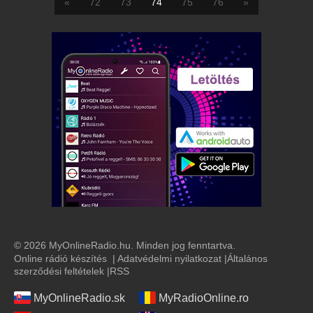
«
72
73
74
75
76
»
© 2026 MyOnlineRadio.hu. Minden jog fenntartva.
Online rádió készítés
|
Adatvédelmi nyilatkozat
|
Általános
szerződési feltételek
|
RSS
MyOnlineRadio.sk
MyRadioOnline.ro