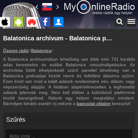
Főoldal
Balatonica archívum - Balatonica podcasts - Balatonica visszahallgatás
myonlineradio.hu
Balatonica
Összes rádió
Balatonica
Balatonica archívum - Podcasts - Visszahal
Vissza a Balatonica oldalára
A Balatonica archívumában lehetőség van több mint 731 korábbi
Bejelentkezés
adás keresésére és ezáltal Balatonica visszahallgatására. Az
Hozz létre saját fiókot!
archívlista fölött elhelyezkedő szűrő panellel lehetőség van a
Balatonica podcastjai között névre és feltöltési dátumra szűrni.
Most szól
Ezen kívül van mód a talált adások rendezésére név, dátum, vagy
Tudd meg mi szólt eddig
népszerűség alapján. A listában alapértelmezetten a legfrissebb
adások jelennek meg. Nem kell többet a különböző platformok
Kapcsolat
között barangolnod. Nálunk egy helyen megtalálsz mindent.
Írj nekünk!
Bármilyen kérdés esetén írj nekünk a
kapcsolat oldalon
keresztül!
Partnerek
Rádiós partnerek
Szűrés
Rádió beágyazás
Ágyazd be weboldaladba