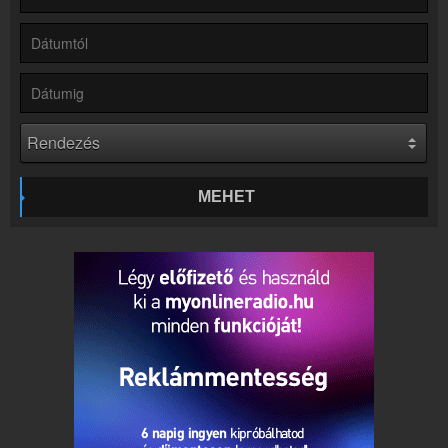
Online rádió készítés
Készítés lépésről lépésre
MEHET