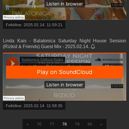
Feltöltve:
2025.02.14. 11:59:21
Linda Kais - Balatonica Saturday Night House Session
(Rizkid & Friends) Guest Mix - 2025.02.14.
Feltöltve:
2025.02.14. 11:58:35
«
76
77
78
79
80
»