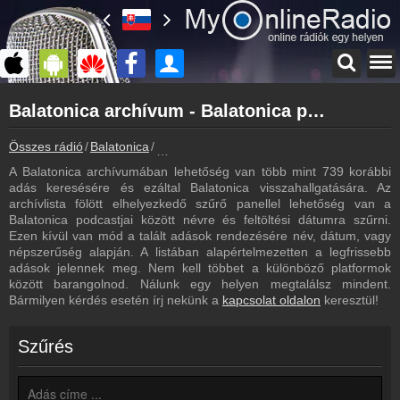
Főoldal
Balatonica archívum - Balatonica podcasts - Balatonica visszahallgatás
myonlineradio.hu
Balatonica
Összes rádió
Balatonica
Balatonica archívum - Podcasts - Visszahal
Vissza a Balatonica oldalára
A Balatonica archívumában lehetőség van több mint 739 korábbi
Bejelentkezés
adás keresésére és ezáltal Balatonica visszahallgatására. Az
Hozz létre saját fiókot!
archívlista fölött elhelyezkedő szűrő panellel lehetőség van a
Balatonica podcastjai között névre és feltöltési dátumra szűrni.
Most szól
Ezen kívül van mód a talált adások rendezésére név, dátum, vagy
Tudd meg mi szólt eddig
népszerűség alapján. A listában alapértelmezetten a legfrissebb
adások jelennek meg. Nem kell többet a különböző platformok
Kapcsolat
között barangolnod. Nálunk egy helyen megtalálsz mindent.
Írj nekünk!
Bármilyen kérdés esetén írj nekünk a
kapcsolat oldalon
keresztül!
Partnerek
Rádiós partnerek
Szűrés
Rádió beágyazás
Ágyazd be weboldaladba