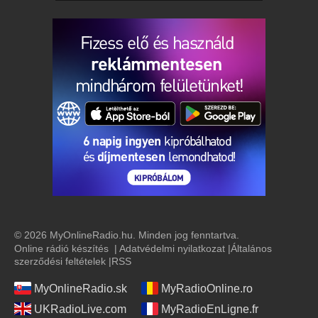
© 2026 MyOnlineRadio.hu. Minden jog fenntartva.
Online rádió készítés
|
Adatvédelmi nyilatkozat
|
Általános
szerződési feltételek
|
RSS
MyOnlineRadio.sk
MyRadioOnline.ro
UKRadioLive.com
MyRadioEnLigne.fr