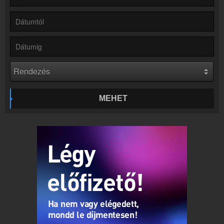
Online rádió készítés
Készítés lépésről lépésre
MEHET