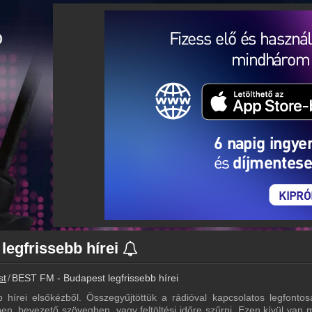
legfrissebb hírei
st
BEST FM - Budapest legfrissebb hírei
írei elsőkézből. Összegyűjtöttük a rádióval kapcsolatos legfontosab
en, bevezető szövegben, vagy feltöltési időre szűrni. Ezen kívül van