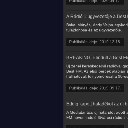
Publikálás ideje: 2020.04.17.
A Rádió 1 ügyvezetője a Best 
Bakai Mátyás, Andy Vajna egykori 
tulajdonosa és az ügyvezetője.
Publikálás ideje: 2019.12.18.
BREAKING: Elindult a Best F
Új zenei kereskedelmi rádióval ga
Best FM. Az első percek alapján
hallhatóval, túlnyomórészt a 90-e
Publikálás ideje: 2019.09.17.
Eddig kapott haladékot az új b
A Médiatanács új határidőt adott 
FM néven induló fővárosi rádió in