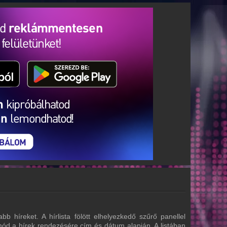
b híreket. A hírlista fölött elhelyezkedő szűrő panellel
 mód a hírek rendezésére cím és dátum alapján. A listában