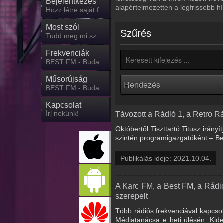
Bejelentkezés
alapértelmezetten a legfrissebb h
Hozz létre saját fiókot!
Most szól
Szűrés
Tudd meg mi szólt eddig
Frekvenciák
BEST FM - Budapest frekvencia
Műsorújság
BEST FM - Budapest műsorai
Kapcsolat
Írj nekünk!
Távozott a Rádió 1, a Retro R
Októbertől Tiszttartó Titusz irán
szintén programigazgatóként – Ber
Publikálás ideje: 2021.10.04.
A Karc FM, a Best FM, a Rádi
szerepelt
Több rádiós frekvenciával kapcso
Médiatanácsa e heti ülésén. Kide