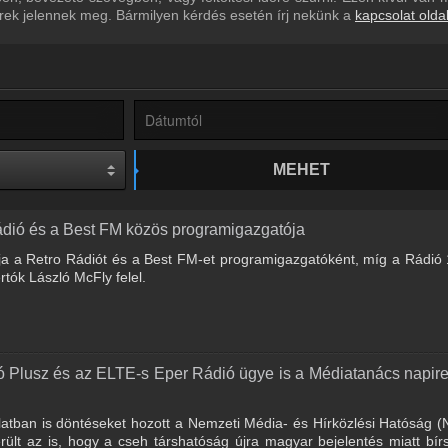
írek jelennek meg. Bármilyen kérdés esetén írj nekünk a
kapcsolat olda
MEHET
ádió és a Best FM közös programigazgatója
yítja a Retro Rádiót és a Best FM-et programigazgatóként, míg a Rádió 
tók László McFly felel.
ó Plusz és az ELTE-s Eper Rádió ügye is a Médiatanács napir
latban is döntéseket hozott a Nemzeti Média- és Hírközlési Hatóság
rült az is, hogy a cseh társhatóság újra magyar bejelentés miatt bír