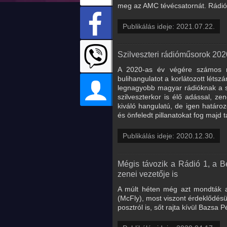
meg az AMC tévécsatornát. Rádiós
Publikálás ideje: 2021.07.22.
Szilveszteri rádióműsorok 20
A 2020-as év végére számos ma
bulihangulatot a korlátozott léts
legnagyobb magyar rádióknak a s
szilveszterkor is élő adással, 
kiváló hangulatú, de igen határo
és önfeledt pillanatokat fog majd t
Publikálás ideje: 2020.12.30.
Mégis távozik a Rádió 1, a Be
zenei vezetője is
A múlt héten még azt mondták a 
(McFly), most viszont érdeklődésü
posztról is, sőt rajta kívül Bazsa 