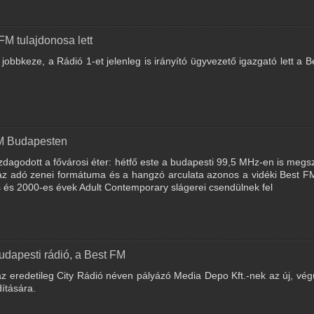
FM tulajdonosa lett
jobbkeze, a Rádió 1-et jelenleg is irányító ügyvezető igazgató lett a 
M Budapesten
zdagodott a fővárosi éter: hétfő este a budapesti 99,5 MHz-en is megsz
 az adó zenei formátuma és a hangzó arculata azonos a vidéki Best 
s és 2000-es évek Adult Contemporary slágerei csendülnek fel
udapesti rádió, a Best FM
az eredetileg City Rádió néven pályázó Media Depo Kft.-nek az új, vég
dítására.