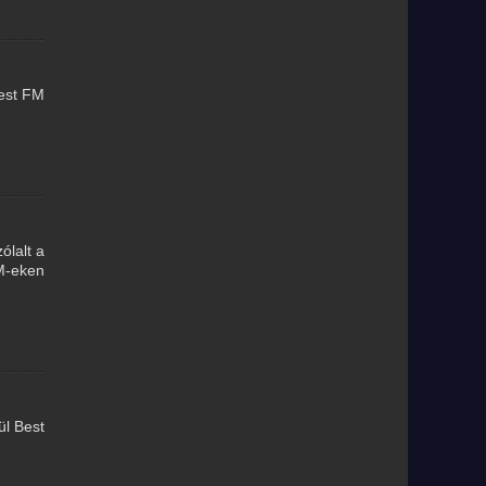
Best FM
ólalt a
FM-eken
ül Best