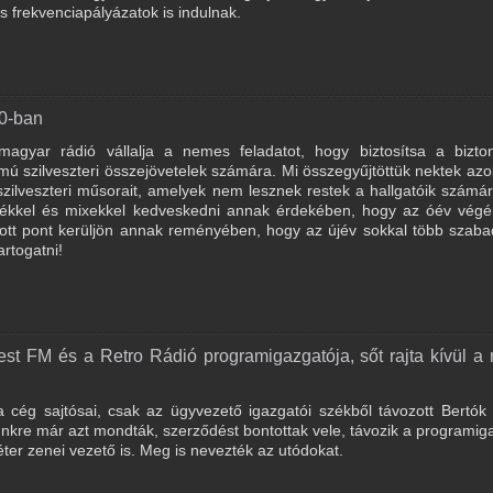
 frekvenciapályázatok is indulnak.
20-ban
gyar rádió vállalja a nemes feladatot, hogy biztosítsa a bizto
zámú szilveszteri összejövetelek számára. Mi összegyűjtöttük nektek az
zilveszteri műsorait, amelyek nem lesznek restek a hallgatóik szám
zenékkel és mixekkel kedveskedni annak érdekében, hogy az óév végé
zott pont kerüljön annak reményében, hogy az újév sokkal több szab
artogatni!
st FM és a Retro Rádió programigazgatója, sőt rajta kívül a 
cég sajtósai, csak az ügyvezető igazgatói székből távozott Bertók 
nkre már azt mondták, szerződést bontottak vele, távozik a programig
Péter zenei vezető is. Meg is nevezték az utódokat.