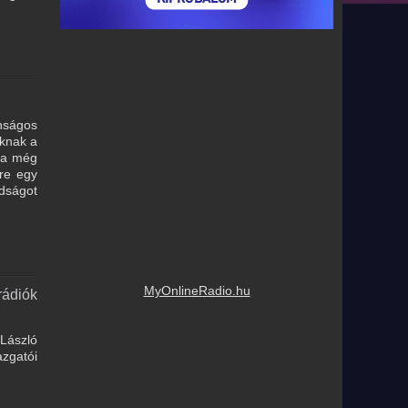
nságos
oknak a
ára még
re egy
adságot
MyOnlineRadio.hu
rádiók
László
azgatói