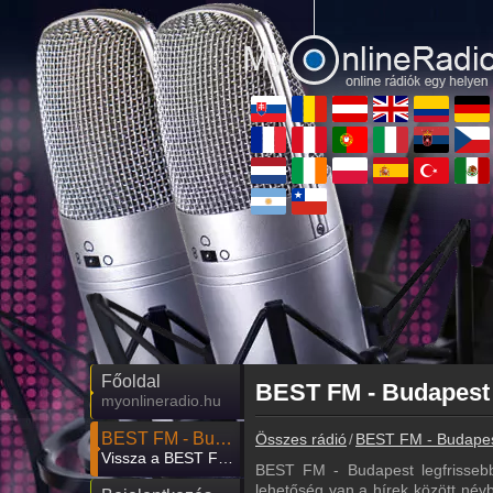
Főoldal
BEST FM - Budapest 
myonlineradio.hu
BEST FM - Budapest
Összes rádió
BEST FM - Budape
Vissza a BEST FM - Budapest oldalára
BEST FM - Budapest legfrissebb h
lehetőség van a hírek között névb