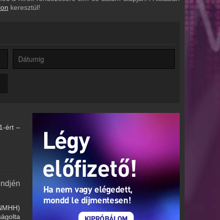
lon
keresztül!
1-ért –
endjén
 (NMHH)
ságolta