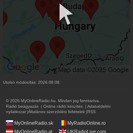
Utolsó módosítás:
2026.08.08.
© 2026 MyOnlineRadio.hu. Minden jog fenntartva.
Rádió beágyazás
|
Online rádió készítés
|
Adatvédelmi
nyilatkozat
|
Általános szerződési feltételek
|
RSS
MyOnlineRadio.sk
MyRadioOnline.ro
MyOnlineRadio.at
UKRadioLive.com