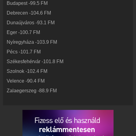
Budapest
-
99.5
FM
Rádió beágyazás
Ágyazd be weboldaladba
Debrecen
-
104.6
FM
Online rádió készítés
Dunaújváros
-
93.1
FM
Készítés lépésről lépésre
Eger
-
100.7
FM
Nyíregyháza
-
103.9
FM
Pécs
-
101.7
FM
Székesfehérvár
-
101.8
FM
Szolnok
-
102.4
FM
Velence
-
90.4
FM
Zalaegerszeg
-
88.9
FM