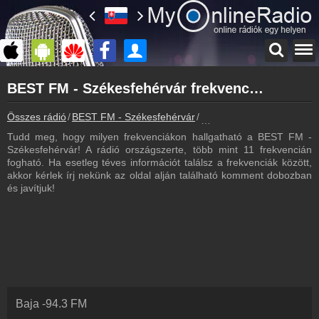
Főoldal
BEST FM - Székesfehérvár frekvencia - BEST FM - Székesfehérvár frekvenciák
myonlineradio.hu
BEST FM - Székesfehérvár
Összes rádió
BEST FM - Székesfehérvár
BEST FM - Székesfehérvár
Vissza a BEST FM - Székesfehérvár oldalára
Tudd meg, hogy milyen frekvenciákon hallgatható a BEST FM -
Bejelentkezés
Székesfehérvár! A rádió országszerte, több mint 11 frekvencián
Hozz létre saját fiókot!
fogható. Ha esetleg téves információt találsz a frekvenciák között,
akkor kérlek írj nekünk az oldal alján található komment dobozban
Most szól
és javítjuk!
Tudd meg mi szólt eddig
Hírek
BEST FM - Székesfehérvár kapcsolatos hírek
Kapcsolat
Írj nekünk!
Partnerek
Baja
-
94.3
FM
Rádiós partnerek