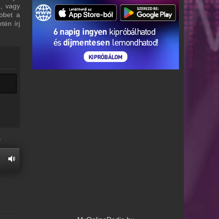
m, vagy
bbet a
tén írj