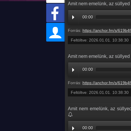
Amit nem emelünk, az süllyed 
00:00
Forrás:
https://anchor.fm/s/619b4f2c/podcast/play/113360400/https%3A%2F%2Fd3ctxlq1ktw2nl.cloudfront.net%2Fstaging%2F2026
Feltöltve:
2026.01.01. 10:38:30
Amit nem emelünk, az süllyed 
00:00
Forrás:
https://anchor.fm/s/619b4f2c/podcast/play/113360400/https%3A%2F%2Fd3ctxlq1ktw2nl.cloudfront.net%2Fstaging%2F2026
Feltöltve:
2026.01.01. 10:38:30
Amit nem emelünk, az süllyed
00:00