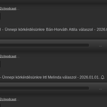
-0-1%2F66f3c338-1606-0872-2651-e3fb1496da4c.mp3
 - Ünnepi körkérdésünkre Bán-Horváth Attila válaszol - 2026.
…
-0-1%2F66f3c338-1606-0872-2651-e3fb1496da4c.mp3
- Ünnepi körkérdésünkre Irtl Melinda válaszol - 2026.01.01.
…
-0-1%2Fc3897ab1-8a09-94dc-a247-dfbf26c898b1.mp3