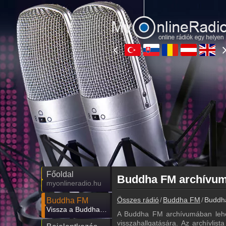
Főoldal
myonlineradio.hu
Összes rádió
Buddha FM
Buddha
Buddha FM
Vissza a Buddha FM oldalára
A Buddha FM archívumában lehe
visszahallgatására. Az archívlis