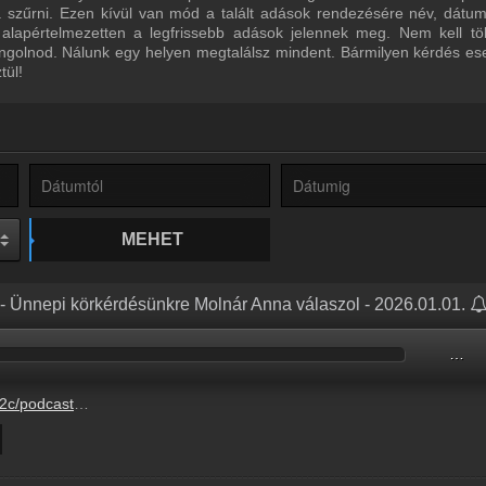
ra szűrni. Ezen kívül van mód a talált adások rendezésére név, dátu
 alapértelmezetten a legfrissebb adások jelennek meg. Nem kell tö
ngolnod. Nálunk egy helyen megtalálsz mindent. Bármilyen kérdés ese
tül!
MEHET
 - Ünnepi körkérdésünkre Molnár Anna válaszol - 2026.01.01.
…
-0-1%2F85e39f25-aba6-90e7-47fe-9cd634a60809.mp3