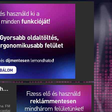
Buddha FM archívum - Buddha FM podcasts - Buddha FM visszahallgatás
dha FM
castjai