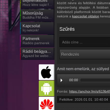
Bejelentkezés
között névre és feltöltési dátum
Hozz létre saját fiókot!
népszerűség alapján. A listában
különböző platformok között bara
Műsorújság
nekünk a
kapcsolat oldalon
keresz
Buddha FM műsorai
Kapcsolat
Szűrés
Írj nekünk!
Partnerek
Rádiós partnerek
Rádió beágyazás
Ágyazd be weboldaladba
Amit nem emelünk, az süllyed
00:00
Forrás:
https://anchor.fm/s/619b4f2c/podcast/play/113360420/https%3A%2F%2Fd3ctxlq1ktw2nl.cloudfront.net%2Fstaging%2F2026
Feltöltve:
2026.01.01. 10:40:04