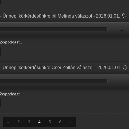
- Ünnepi körkérdésünkre Irtl Melinda válaszol - 2026.01.01.
…
-0-1%2Fc3897ab1-8a09-94dc-a247-dfbf26c898b1.mp3
- Ünnepi körkérdésünkre Cser Zoltán válaszol - 2026.01.01.
…
-0-1%2F4f699896-22f4-3cc6-181a-cc082f1560c2.mp3
«
2
3
4
5
6
»