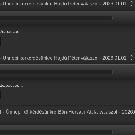
- Ünnepi körkérdésünkre Hajdú Péter válaszol - 2026.01.01.
…
-0-1%2Fb2fee2d7-de4d-20dc-3402-fd1c0d5e8aef.mp3
- Ünnepi körkérdésünkre Hajdú Péter válaszol - 2026.01.01.
…
-0-1%2Fb2fee2d7-de4d-20dc-3402-fd1c0d5e8aef.mp3
 - Ünnepi körkérdésünkre Bán-Horváth Attila válaszol - 2026.
…