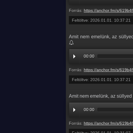
Forrás:
https://anchor.fm/s/619b4f2c/podcast/play/113360382/https%3A%2F%2Fd3ctxlq1ktw2nl.cloudfront.net%2Fstaging%2F2026
Feltöltve:
2026.01.01. 10:37:21
Amit nem emelünk, az süllyed
00:00
Forrás:
https://anchor.fm/s/619b4f2c/podcast/play/113360382/https%3A%2F%2Fd3ctxlq1ktw2nl.cloudfront.net%2Fstaging%2F2026
Feltöltve:
2026.01.01. 10:37:21
Amit nem emelünk, az süllyed 
00:00
Forrás:
https://anchor.fm/s/619b4f2c/podcast/play/113360314/https%3A%2F%2Fd3ctxlq1ktw2nl.cloudfront.net%2Fstaging%2F2026
Feltöltve:
2026.01.01. 10:31:07