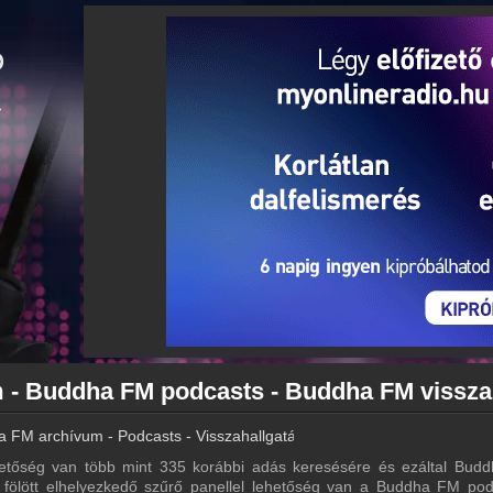
 FM archívum - Podcasts - Visszahallgatás
tőség van több mint 335 korábbi adás keresésére és ezáltal Bud
ta fölött elhelyezkedő szűrő panellel lehetőség van a Buddha FM pod