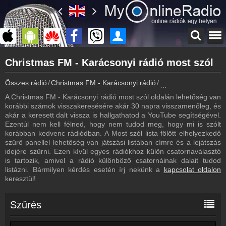
Főoldal
Christmas FM - Karácsonyi rádió most szól
myonlineradio.hu
Christmas FM - Karácsonyi rádió
Összes rádió
Christmas FM - Karácsonyi rádió
Christmas FM - Kará
Vissza a Christmas FM - Karácsonyi rádió oldalára
A Christmas FM - Karácsonyi rádió most szól oldalán lehetőség van
Bejelentkezés
korábbi számok visszakeresésére akár 30 napra visszamenőleg, és
Hozz létre saját fiókot!
akár a keresett dalt vissza is hallgathatod a YouTube segítségével.
Ezentúl nem kell félned, hogy nem tudod meg, hogy mi is szólt
Műsorújság
korábban kedvenc rádiódban. A Most szól lista fölött elhelyezkedő
Christmas FM - Karácsonyi rádió műsorai
szűrő panellel lehetőség van játszási listában címre és a lejátszás
idejére szűrni. Ezen kívül egyes rádiókhoz külön csatornaválasztó
Webkamera
is tartozik, amivel a rádió különböző csatornáinak dalait tudod
Christmas FM - Karácsonyi rádió webkamera, élőkép
listázni. Bármilyen kérdés esetén írj nekünk a
kapcsolat oldalon
keresztül!
Rádiós statisztika
Hallgatottsági adatok
Szűrés
Hírek
Christmas FM - Karácsonyi rádió kapcsolatos hírek