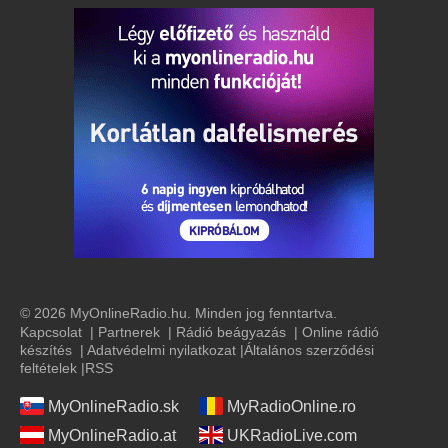
© 2026 MyOnlineRadio.hu. Minden jog fenntartva.
Kapcsolat
|
Partnerek
|
Rádió beágyazás
|
Online rádió
készítés
|
Adatvédelmi nyilatkozat
|
Általános szerződési
feltételek
|
RSS
MyOnlineRadio.sk
MyRadioOnline.ro
MyOnlineRadio.at
UKRadioLive.com