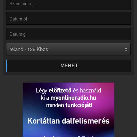
Kapcsolat
Írj nekünk!
Partnerek
Rádiós partnerek
Rádió beágyazás
Ágyazd be weboldaladba
Online rádió készítés
Készítés lépésről lépésre
MEHET