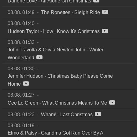
Darlene Love
-
All Alone On Christmas
08.08. 01:49
-
The Ronettes
-
Sleigh Ride
08.08. 01:40
-
Hudson Taylor
-
How I Know It's Christmas
08.08. 01:33
-
John Travolta & Olivia Newton John
-
Winter
Wonderland
08.08. 01:30
-
Jennifer Hudson
-
Christmas Baby Please Come
Home
08.08. 01:27
-
Cee Lo Green
-
What Christmas Means To Me
08.08. 01:23
-
Wham!
-
Last Christmas
08.08. 01:19
-
Elmo & Patsy
-
Grandma Got Run Over By A