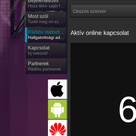
Bejelentkezés
Hozz létre saját fiókot!
Most szól
Tudd meg mi szólt eddig
Rádiós statisztika
Aktív online kapcsolat
Hallgatottsági adatok
Kapcsolat
Írj nekünk!
Partnerek
Rádiós partnerek