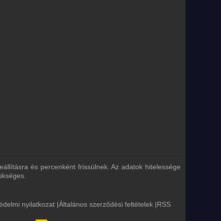
eállításra és percenként frissülnek. Az adatok hitelessége
zükséges.
édelmi nyilatkozat
|
Általános szerződési feltételek
|
RSS