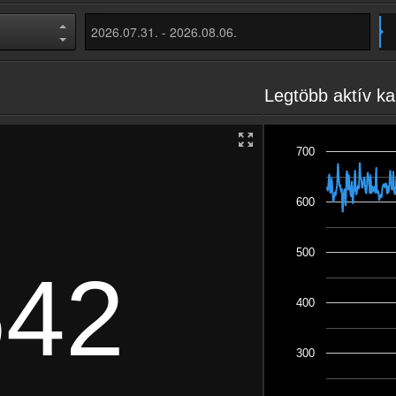
Legtöbb aktív ka
700
600
500
642
400
300