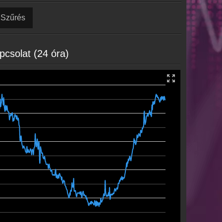
Szűrés
pcsolat (24 óra)