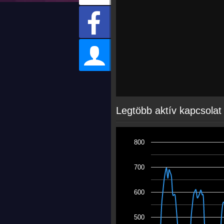
Legtöbb aktív kapcsolat
800
700
600
500