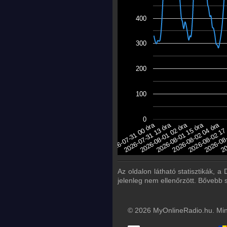
400
300
200
100
0
2026-07-31 00 óra
2026-08-01 15 óra
2026-08-
2026-07-31 13 óra
2026-08-02 04 óra
20
2026-08-01 02 óra
2026-08-02 17
Az oldalon látható statisztikák, 
jelenleg nem ellenőrzött. Bővebb 
© 2026 MyOnlineRadio.hu. Mind