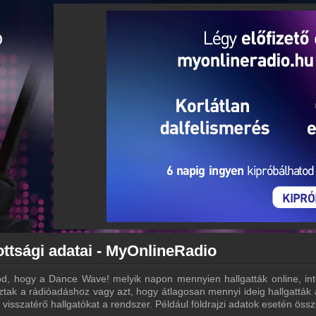
ttsági adatai - MyOnlineRadio
d, hogy a Dance Wave! melyik napon mennyien hallgatták online, inte
ztak a rádióadáshoz vagy azt, hogy átlagosan mennyi ideig hallgatták
 visszatérő hallgatókat a rendszer. Például földrajzi adatok esetén ös