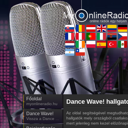
Főoldal
Dance Wave! hallgato
myonlineradio.hu
Az oldal segítségével megtudhato
Dance Wave!
hallgatók mely országból csatlako
Vissza a Dance Wave! oldalára
mert jelenleg nem kezel előzőnapi