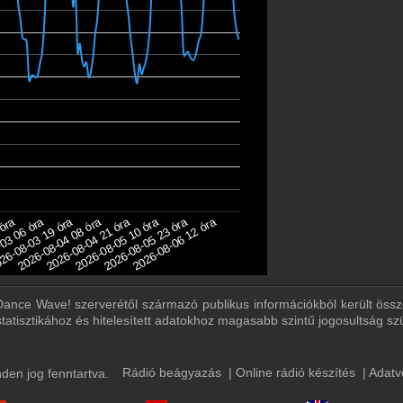
2026-08-04 08 óra
2026-08-05 23 óra
03 06 óra
2026-08-04 21 óra
2026-08-06 12 óra
26-08-03 19 óra
2026-08-05 10 óra
 óra
a Dance Wave! szerverétől származó publikus információkból került össz
statisztikához és hitelesített adatokhoz magasabb szintű jogosultság s
Rádió beágyazás
|
Online rádió készítés
|
Adatv
en jog fenntartva.