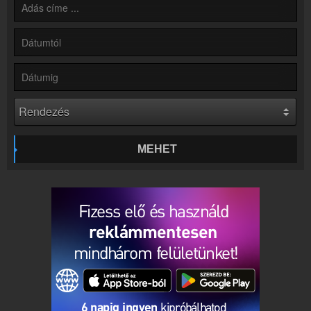
Partnerek
Rádiós partnerek
Rádió beágyazás
Ágyazd be weboldaladba
Online rádió készítés
Készítés lépésről lépésre
MEHET