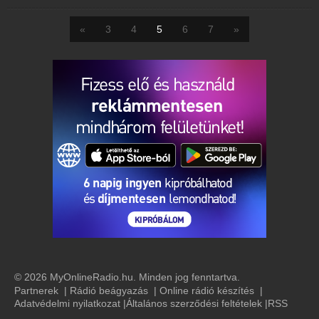
«
3
4
5
6
7
»
© 2026 MyOnlineRadio.hu. Minden jog fenntartva.
Partnerek
|
Rádió beágyazás
|
Online rádió készítés
|
Adatvédelmi nyilatkozat
|
Általános szerződési feltételek
|
RSS