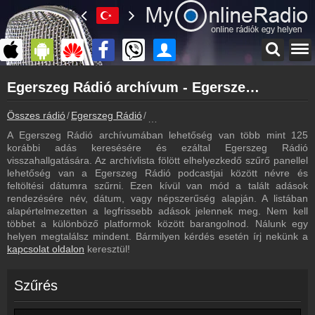
Főoldal
Egerszeg Rádió archívum - Egerszeg Rádió podcasts - Egerszeg Rádió visszahallgatás
myonlineradio.hu
Egerszeg Rádió
Összes rádió
Egerszeg Rádió
Egerszeg Rádió archívum - Podcasts 
Vissza az Egerszeg Rádió oldalára
A Egerszeg Rádió archívumában lehetőség van több mint 125
Bejelentkezés
korábbi adás keresésére és ezáltal Egerszeg Rádió
Hozz létre saját fiókot!
visszahallgatására. Az archívlista fölött elhelyezkedő szűrő panellel
lehetőség van a Egerszeg Rádió podcastjai között névre és
Most szól
feltöltési dátumra szűrni. Ezen kívül van mód a talált adások
Tudd meg mi szólt eddig
rendezésére név, dátum, vagy népszerűség alapján. A listában
alapértelmezetten a legfrissebb adások jelennek meg. Nem kell
Műsorújság
többet a különböző platformok között barangolnod. Nálunk egy
Egerszeg Rádió műsorai
helyen megtalálsz mindent. Bármilyen kérdés esetén írj nekünk a
kapcsolat oldalon
keresztül!
Hírek
Egerszeg Rádió kapcsolatos hírek
Szűrés
Kapcsolat
Írj nekünk!