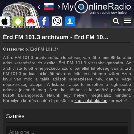
Főoldal
Érd FM 101.3 archívum - Érd FM 101.3 podcasts - Érd FM 101.3 visszahallgatás
myonlineradio.hu
Érd FM 101.3
Összes rádió
Érd FM 101.3
Érd FM 101.3 archívum - Podcasts - Vi
Vissza az Érd FM 101.3 oldalára
A Érd FM 101.3 archívumában lehetőség van több mint 98 korábbi
Bejelentkezés
adás keresésére és ezáltal Érd FM 101.3 visszahallgatására. Az
Hozz létre saját fiókot!
archívlista fölött elhelyezkedő szűrő panellel lehetőség van a Érd
FM 101.3 podcastjai között névre és feltöltési dátumra szűrni. Ezen
Hírek
kívül van mód a talált adások rendezésére név, dátum, vagy
Érd FM 101.3 kapcsolatos hírek
népszerűség alapján. A listában alapértelmezetten a legfrissebb
adások jelennek meg. Nem kell többet a különböző platformok
Kapcsolat
között barangolnod. Nálunk egy helyen megtalálsz mindent.
Írj nekünk!
Bármilyen kérdés esetén írj nekünk a
kapcsolat oldalon
keresztül!
Partnerek
Rádiós partnerek
Szűrés
Rádió beágyazás
Ágyazd be weboldaladba