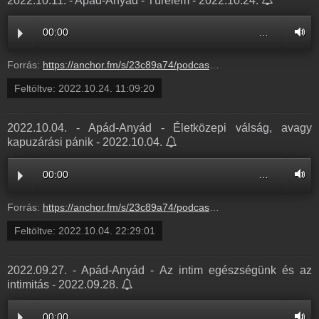
2022.10.11. - Apád-Anyád - Türelem - 2022.10.24.
00:00
…
Forrás:
https://anchor.fm/s/23c89a74/podcast/play/59496343/https%3A%2F%2Fd3ctxlq1ktw2nl.cloudfront.net%2Fproduction%2Fexports%2F23c89a74%2F59496343%2Fe4369a0a82c097dca7b2044556d81cee.m4a
Feltöltve:
2022.10.24. 11:09:20
2022.10.04. - Apád-Anyád - Életközepi válság, avagy
kapuzárási pánik - 2022.10.04.
00:00
…
Forrás:
https://anchor.fm/s/23c89a74/podcast/play/58572021/https%3A%2F%2Fd3ctxlq1ktw2nl.cloudfront.net%2Fproduction%2Fexports%2F23c89a74%2F58572021%2Fe9e1cc129ffdd7967a6b68c057066b28.m4a
Feltöltve:
2022.10.04. 22:29:01
2022.09.27. - Apád-Anyád - Az intim egészségünk és az
intimitás - 2022.09.28.
00:00
…