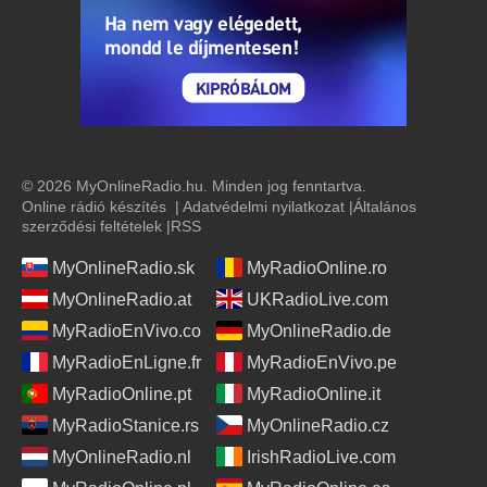
© 2026 MyOnlineRadio.hu. Minden jog fenntartva.
Online rádió készítés
|
Adatvédelmi nyilatkozat
|
Általános
szerződési feltételek
|
RSS
MyOnlineRadio.sk
MyRadioOnline.ro
MyOnlineRadio.at
UKRadioLive.com
MyRadioEnVivo.co
MyOnlineRadio.de
MyRadioEnLigne.fr
MyRadioEnVivo.pe
MyRadioOnline.pt
MyRadioOnline.it
MyRadioStanice.rs
MyOnlineRadio.cz
MyOnlineRadio.nl
IrishRadioLive.com