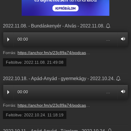
2022.11.08. - Bundáskenyér - Alvás - 2022.11.08.
00:00
…
Forrás:
https://anchor.fm/s/23c89a74/podcast/play/60310332/https%3A%2F%2Fd3ctxlq1ktw2nl.cloudfront.net%2Fproduction%2Fexports%2F23c89a74%2F60310332%2Fc6df4cfd833580382302ca23b3cc5096.m4a
Feltöltve:
2022.11.08. 21:49:08
2022.10.18. - Apád-Anyád - gyermekágy - 2022.10.24.
00:00
…
Forrás:
https://anchor.fm/s/23c89a74/podcast/play/59496558/https%3A%2F%2Fd3ctxlq1ktw2nl.cloudfront.net%2Fproduction%2Fexports%2F23c89a74%2F59496558%2F46d659906723b78f8b1a9d78c67a20b9.m4a
Feltöltve:
2022.10.24. 11:18:19