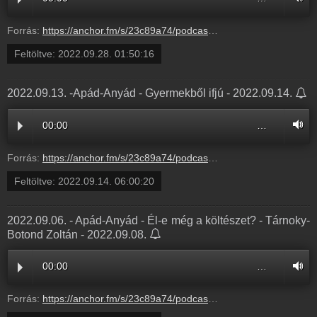
Forrás:
https://anchor.fm/s/23c89a74/podcast/play/58231769/https%3A%2F%2Fd3ctxlq1ktw2nl.cloudfront.net%2Fproduction%2Fexports%2F23c89a74%2F58231769%2Fe3c222238be2ab2f04dfd337cbcfab85.m4a
Feltöltve:
2022.09.28. 01:50:16
2022.09.13. -Apád-Anyád - Gyermekből ifjú - 2022.09.14.
00:00
…
Forrás:
https://anchor.fm/s/23c89a74/podcast/play/57540696/https%3A%2F%2Fd3ctxlq1ktw2nl.cloudfront.net%2Fproduction%2Fexports%2F23c89a74%2F57540696%2F31e5d485880eaa348929c63dd6914212.m4a
Feltöltve:
2022.09.14. 06:00:20
2022.09.06. - Apád-Anyád - Él-e még a költészet? - Tárnoky-
Botond Zoltán - 2022.09.08.
00:00
…
Forrás:
https://anchor.fm/s/23c89a74/podcast/play/57281695/https%3A%2F%2Fd3ctxlq1ktw2nl.cloudfront.net%2Fproduction%2Fexports%2F23c89a74%2F57281695%2F6c9768e3f6a6976db28d3eee583c6381.m4a