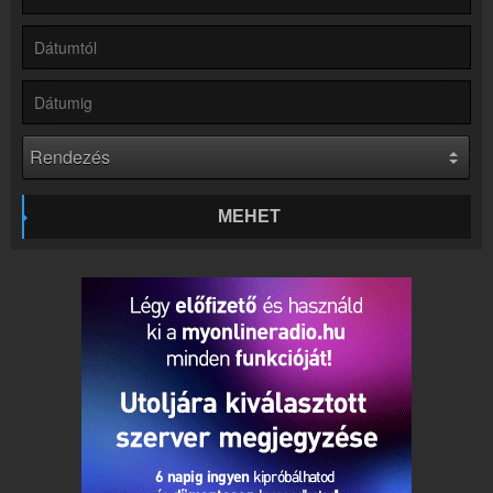
Rádió beágyazás
Ágyazd be weboldaladba
Online rádió készítés
Készítés lépésről lépésre
MEHET