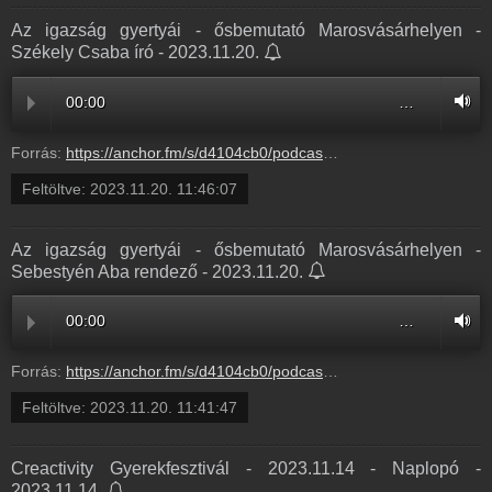
Az igazság gyertyái - ősbemutató Marosvásárhelyen -
Székely Csaba író - 2023.11.20.
00:00
…
Forrás:
https://anchor.fm/s/d4104cb0/podcast/play/78880286/https%3A%2F%2Fd3ctxlq1ktw2nl.cloudfront.net%2Fstaging%2F2023-10-20%2F356373021-44100-2-70b7ab2f55c03.m4a
Feltöltve:
2023.11.20. 11:46:07
Az igazság gyertyái - ősbemutató Marosvásárhelyen -
Sebestyén Aba rendező - 2023.11.20.
00:00
…
Forrás:
https://anchor.fm/s/d4104cb0/podcast/play/78879194/https%3A%2F%2Fd3ctxlq1ktw2nl.cloudfront.net%2Fstaging%2F2023-10-20%2F356370458-44100-2-3665bd3e6f147.m4a
Feltöltve:
2023.11.20. 11:41:47
Creactivity Gyerekfesztivál - 2023.11.14 - Naplopó -
2023.11.14.