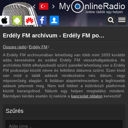
Főoldal
Erdély FM archívum - Erdély FM podcasts - Erdély FM visszahallgatás
myonlineradio.hu
Erdély FM
Összes rádió
Erdély FM
Erdély FM archívum - Podcasts - Visszahal
Vissza az Erdély FM oldalára
A Erdély FM archívumában lehetőség van több mint 1693 korábbi
Bejelentkezés
adás keresésére és ezáltal Erdély FM visszahallgatására. Az
Hozz létre saját fiókot!
archívlista fölött elhelyezkedő szűrő panellel lehetőség van a Erdély
FM podcastjai között névre és feltöltési dátumra szűrni. Ezen kívül
Frekvenciák
van mód a talált adások rendezésére név, dátum, vagy
Erdély FM frekvencia
népszerűség alapján. A listában alapértelmezetten a legfrissebb
adások jelennek meg. Nem kell többet a különböző platformok
Műsorújság
között barangolnod. Nálunk egy helyen megtalálsz mindent.
Erdély FM műsorai
Bármilyen kérdés esetén írj nekünk a
kapcsolat oldalon
keresztül!
Kapcsolat
Írj nekünk!
Szűrés
Partnerek
Rádiós partnerek