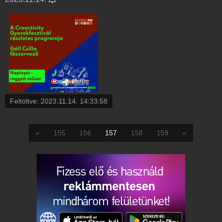
Feltöltve:
2023.11.14. 14:33:58
«
155
156
157
158
159
»