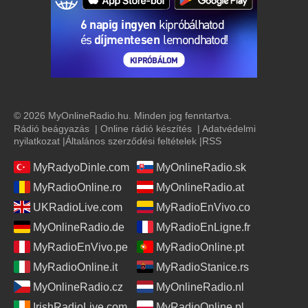
© 2026 MyOnlineRadio.hu. Minden jog fenntartva.
Rádió beágyazás
|
Online rádió készítés
|
Adatvédelmi
nyilatkozat
|
Általános szerződési feltételek
|
RSS
MyRadyoDinle.com
MyOnlineRadio.sk
MyRadioOnline.ro
MyOnlineRadio.at
UKRadioLive.com
MyRadioEnVivo.co
MyOnlineRadio.de
MyRadioEnLigne.fr
MyRadioEnVivo.pe
MyRadioOnline.pt
MyRadioOnline.it
MyRadioStanice.rs
MyOnlineRadio.cz
MyOnlineRadio.nl
IrishRadioLive.com
MyRadioOnline.pl