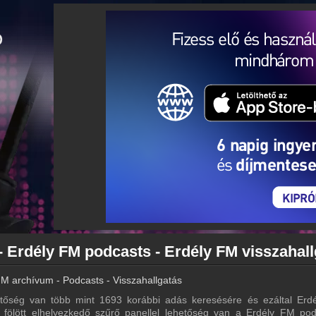
FM archívum - Podcasts - Visszahallgatás
őség van több mint 1693 korábbi adás keresésére és ezáltal Erd
ta fölött elhelyezkedő szűrő panellel lehetőség van a Erdély FM pod