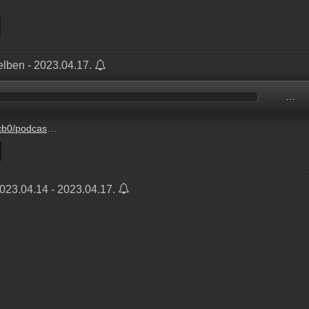
elben - 2023.04.17.
…
3-17%2Fd1f59967-2130-1824-480a-5001fd534bb2.mp3
2023.04.14 - 2023.04.17.