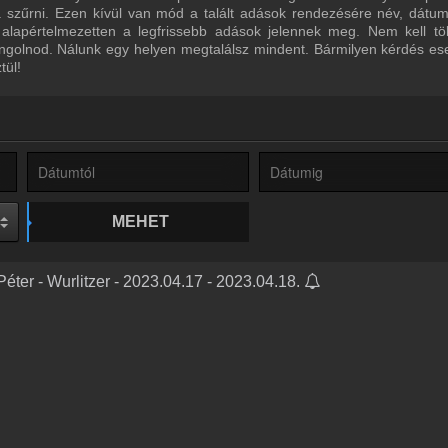
ra szűrni. Ezen kívül van mód a talált adások rendezésére név, dátu
 alapértelmezetten a legfrissebb adások jelennek meg. Nem kell tö
ngolnod. Nálunk egy helyen megtalálsz mindent. Bármilyen kérdés ese
tül!
MEHET
éter - Wurlitzer - 2023.04.17 - 2023.04.18.