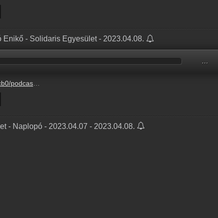
ó Enikő - Solidaris Egyesület - 2023.04.08.
…
3-8%2F56db4080-e665-eb81-01da-ed0b017211f9.mp3
let - Naplopó - 2023.04.07 - 2023.04.08.