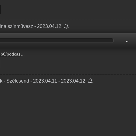
dina színművész - 2023.04.12.
…
3-12%2F39118e27-00df-ecb8-7a5b-cd8592f3d2f7.mp3
k - Szélcsend - 2023.04.11 - 2023.04.12.