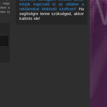
m, vagy
kérjük kapcsold ki az oldalon a
bbet a
reklámokat blokkoló szoftvert!
Ha
tén írj
segítségre lenne szükséged, akkor
kattints ide!