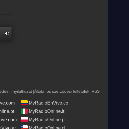
édelmi nyilatkozat
|
Általános szerződési feltételek
|
RSS
ve.com
MyRadioEnVivo.co
line.pt
MyRadioOnline.it
Live.com
MyRadioOnline.pl
Vivo.ar
MyRadioOnline.cl