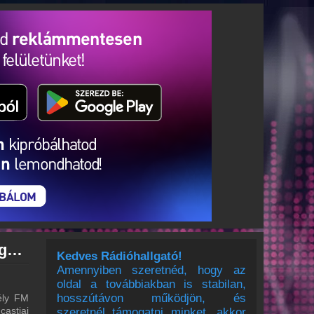
Erdély FM archívum - Erdély FM podcasts - Erdély FM visszahallgatás
Kedves Rádióhallgató!
Amennyiben szeretnéd, hogy az
oldal a továbbiakban is stabilan,
hosszútávon működjön, és
ély FM
castjai
szeretnél támogatni minket, akkor