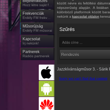
Bejelentkezés
között névre és feltöltési dátum
Hozz létre saját fiókot!
népszerűség alapján. A listában
különböző platformok között bara
Frekvenciák
nekünk a
kapcsolat oldalon
keresz
Erdély FM frekvencia
Műsorújság
Szűrés
Erdély FM műsorai
Kapcsolat
Írj nekünk!
Partnerek
Rádiós partnerek
Jazzkívánságműsor 3. - Sárik P