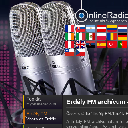
Főoldal
myonlineradio.hu
Összes rádió
Erdély FM
Erdély 
Erdély FM
Vissza az Erdély FM oldalára
A Erdély FM archívumában lehet
visszahallgatására. Az archívlis