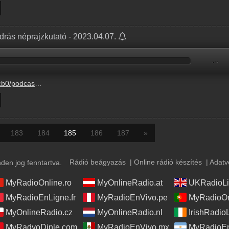
drás néprajzkutató - 2023.04.07.
…
3-7%2Fb90ab420-809d-f3f4-3fe1-c03e011aa2ba.mp3
183
184
185
186
187
»
Rádió beágyazás
|
Online rádió készítés
|
Adatv
en jog fenntartva.
MyRadioOnline.ro
MyOnlineRadio.at
UKRadioLi
MyRadioEnLigne.fr
MyRadioEnVivo.pe
MyRadioOn
MyOnlineRadio.cz
MyOnlineRadio.nl
IrishRadio
MyRadyoDinle.com
MyRadioEnVivo.mx
MyRadioEn