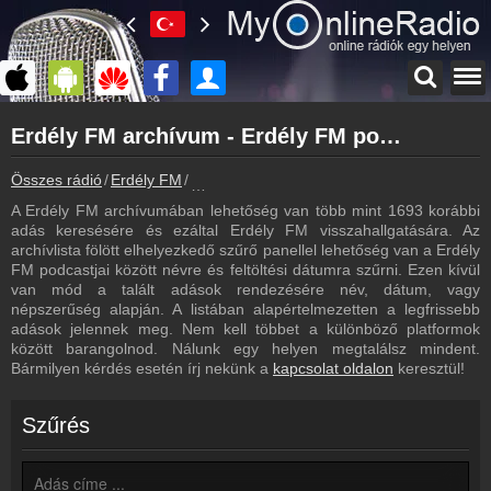
Főoldal
Erdély FM archívum - Erdély FM podcasts - Erdély FM visszahallgatás
myonlineradio.hu
Erdély FM
Összes rádió
Erdély FM
Erdély FM archívum - Podcasts - Visszahal
Vissza az Erdély FM oldalára
A Erdély FM archívumában lehetőség van több mint 1693 korábbi
Bejelentkezés
adás keresésére és ezáltal Erdély FM visszahallgatására. Az
Hozz létre saját fiókot!
archívlista fölött elhelyezkedő szűrő panellel lehetőség van a Erdély
FM podcastjai között névre és feltöltési dátumra szűrni. Ezen kívül
Frekvenciák
van mód a talált adások rendezésére név, dátum, vagy
Erdély FM frekvencia
népszerűség alapján. A listában alapértelmezetten a legfrissebb
adások jelennek meg. Nem kell többet a különböző platformok
Műsorújság
között barangolnod. Nálunk egy helyen megtalálsz mindent.
Erdély FM műsorai
Bármilyen kérdés esetén írj nekünk a
kapcsolat oldalon
keresztül!
Kapcsolat
Írj nekünk!
Szűrés
Partnerek
Rádiós partnerek