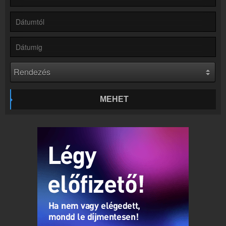
Rádió beágyazás
Ágyazd be weboldaladba
Online rádió készítés
Készítés lépésről lépésre
MEHET