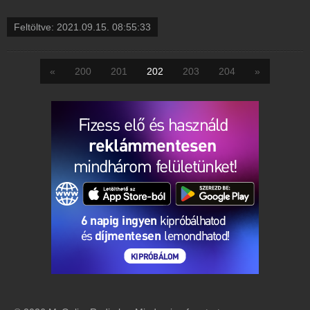
Feltöltve:
2021.09.15. 08:55:33
«
200
201
202
203
204
»