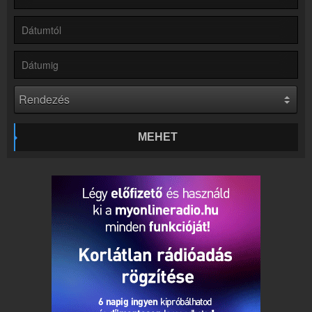
Rádió beágyazás
Ágyazd be weboldaladba
Online rádió készítés
Készítés lépésről lépésre
MEHET