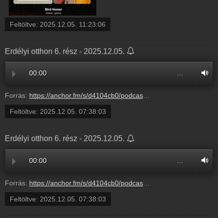
Feltöltve:
2025.12.05. 11:23:06
Erdélyi otthon 6. rész - 2025.12.05.
00:00
…
Forrás:
https://anchor.fm/s/d4104cb0/podcast/play/112172993/https%3A%2F%2Fd3ctxlq1ktw2nl.cloudfront.net%2Fstaging%2F2025-11-5%2F413793148-44100-2-b99b75ff8d6b8.m4a
Feltöltve:
2025.12.05. 07:38:03
Erdélyi otthon 6. rész - 2025.12.05.
00:00
…
Forrás:
https://anchor.fm/s/d4104cb0/podcast/play/112172993/https%3A%2F%2Fd3ctxlq1ktw2nl.cloudfront.net%2Fstaging%2F2025-11-5%2F413793148-44100-2-b99b75ff8d6b8.m4a
Feltöltve:
2025.12.05. 07:38:03