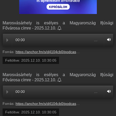
Marosvásárhely is esélyes a Magyarország Ifjúsági
Fővárosa címre - 2025.12.10.
00:00
…
Forrás:
https://anchor.fm/s/d4104cb0/podcast/play/112416293/https%3A%2F%2Fd3ctxlq1ktw2nl.cloudfront.net%2Fstaging%2F2025-11-10%2F414107676-44100-2-d9f574a5c87fe.m4a
Feltöltve:
2025.12.10. 10:30:05
Marosvásárhely is esélyes a Magyarország Ifjúsági
Fővárosa címre - 2025.12.10.
00:00
…
Forrás:
https://anchor.fm/s/d4104cb0/podcast/play/112416293/https%3A%2F%2Fd3ctxlq1ktw2nl.cloudfront.net%2Fstaging%2F2025-11-10%2F414107676-44100-2-d9f574a5c87fe.m4a
Feltöltve:
2025.12.10. 10:30:05