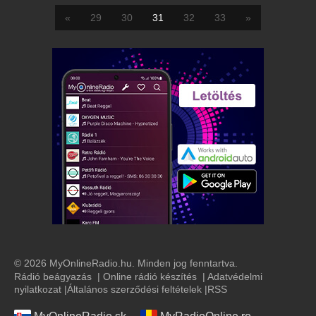
«
29
30
31
32
33
»
© 2026 MyOnlineRadio.hu. Minden jog fenntartva.
Rádió beágyazás
|
Online rádió készítés
|
Adatvédelmi
nyilatkozat
|
Általános szerződési feltételek
|
RSS