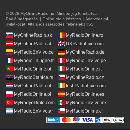
© 2026 MyOnlineRadio.hu. Minden jog fenntartva.
Rádió beágyazás
|
Online rádió készítés
|
Adatvédelmi
nyilatkozat
|
Általános szerződési feltételek
|
RSS
MyOnlineRadio.sk
MyRadioOnline.ro
MyOnlineRadio.at
UKRadioLive.com
MyRadioEnVivo.co
MyOnlineRadio.de
MyRadioEnLigne.fr
MyRadioEnVivo.pe
MyRadioOnline.pt
MyRadioOnline.it
MyRadioStanice.rs
MyOnlineRadio.cz
MyOnlineRadio.nl
IrishRadioLive.com
MyRadioOnline.pl
MyRadioOnline.es
MyRadyoDinle.com
MyRadioEnVivo.mx
MyRadioEnVivo.ar
MyRadioOnline.cl