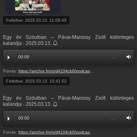
Feltöltve:
2025.03.13. 11:09:49
Egy év Szöulban – Pávai-Marossy Zsófi különleges
kalandja - 2025.03.13.
00:00
…
Forrás:
https://anchor.fm/s/d4104cb0/podcast/play/99789928/https%3A%2F%2Fd3ctxlq1ktw2nl.cloudfront.net%2Fstaging%2F2025-2-13%2F396492506-44100-2-384e142e84d78.m4a
Feltöltve:
2025.03.13. 10:41:52
Egy év Szöulban – Pávai-Marossy Zsófi különleges
kalandja - 2025.03.13.
00:00
…
Forrás:
https://anchor.fm/s/d4104cb0/podcast/play/99789928/https%3A%2F%2Fd3ctxlq1ktw2nl.cloudfront.net%2Fstaging%2F2025-2-13%2F396492506-44100-2-384e142e84d78.m4a