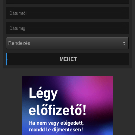
Rádió beágyazás
Ágyazd be weboldaladba
Online rádió készítés
Készítés lépésről lépésre
MEHET