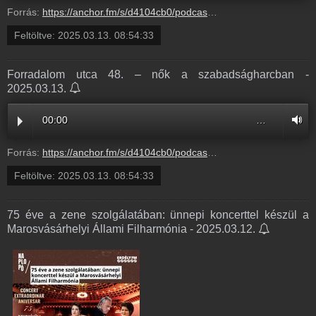
Forrás:
https://anchor.fm/s/d4104cb0/podcast/play/99787252/https%3A%2F%2Fd3ctxlq1ktw2nl.cloudfront.net%2Fstaging%2F2025-2-13%2F396489170-44100-2-94bf7c5b92f68.m4a
Feltöltve:
2025.03.13. 08:54:33
Forradalom utca 48. – nők a szabadságharcban -
2025.03.13.
00:00
…
Forrás:
https://anchor.fm/s/d4104cb0/podcast/play/99787252/https%3A%2F%2Fd3ctxlq1ktw2nl.cloudfront.net%2Fstaging%2F2025-2-13%2F396489170-44100-2-94bf7c5b92f68.m4a
Feltöltve:
2025.03.13. 08:54:33
75 éve a zene szolgálatában: ünnepi koncerttel készül a
Marosvásárhelyi Állami Filharmónia - 2025.03.12.