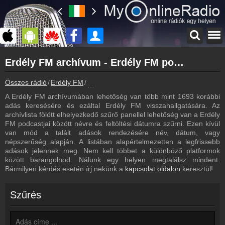
Főoldal
Erdély FM archívum - Erdély FM podcasts - Erdély FM visszahallgatás
myonlineradio.hu
Erdély FM
Összes rádió
Erdély FM
Erdély FM archívum - Podcasts - Visszahal
Vissza az Erdély FM oldalára
A Erdély FM archívumában lehetőség van több mint 1693 korábbi
Bejelentkezés
adás keresésére és ezáltal Erdély FM visszahallgatására. Az
Hozz létre saját fiókot!
archívlista fölött elhelyezkedő szűrő panellel lehetőség van a Erdély
FM podcastjai között névre és feltöltési dátumra szűrni. Ezen kívül
Frekvenciák
van mód a talált adások rendezésére név, dátum, vagy
Erdély FM frekvencia
népszerűség alapján. A listában alapértelmezetten a legfrissebb
adások jelennek meg. Nem kell többet a különböző platformok
Műsorújság
között barangolnod. Nálunk egy helyen megtalálsz mindent.
Erdély FM műsorai
Bármilyen kérdés esetén írj nekünk a
kapcsolat oldalon
keresztül!
Kapcsolat
Írj nekünk!
Szűrés
Partnerek
Rádiós partnerek