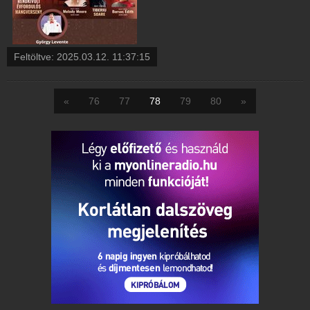
Feltöltve:
2025.03.12. 11:37:15
«
76
77
78
79
80
»