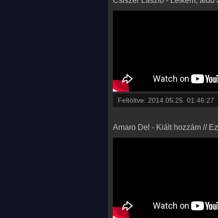
Csiszér László - Lelkem, áldd 
Feltöltve:
2014.05.25. 01:46:27
Amaro Del - Kiált hozzám // E