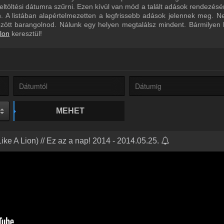
eltöltési dátumra szűrni. Ezen kívül van mód a talált adások rendezésé
 A listában alapértelmezetten a legfrissebb adások jelennek meg. N
özött barangolnod. Nálunk egy helyen megtalálsz mindent. Bármilyen
lon
keresztül!
MEHET
ke A Lion) // Ez az a nap! 2014 - 2014.05.25.