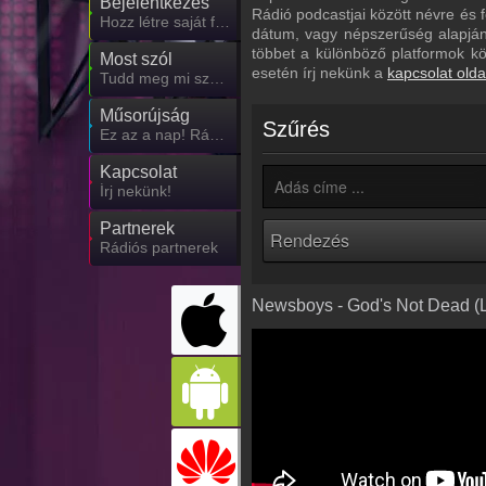
Bejelentkezés
Rádió podcastjai között névre és f
Hozz létre saját fiókot!
dátum, vagy népszerűség alapján.
többet a különböző platformok k
Most szól
esetén írj nekünk a
kapcsolat olda
Tudd meg mi szólt eddig
Műsorújság
Szűrés
Ez az a nap! Rádió műsorai
Kapcsolat
Írj nekünk!
Partnerek
Rádiós partnerek
Newsboys - God's Not Dead (Li