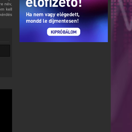
re név,
em kell
 kérdés