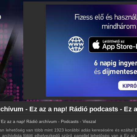
Ez az a nap! Rádió archívum - Podcasts - Visszahallgatás
n lehetőség van több mint 1923 korábbi adás keresésére és ezáltal 
 archívlista fölött elhelyezkedő szűrő panellel lehetőség van a Ez az