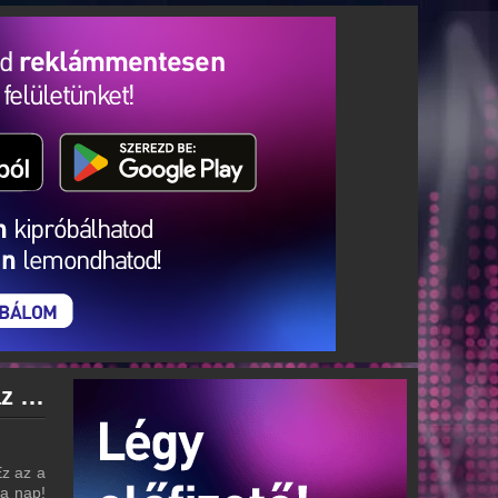
Ez az a nap! Rádió archívum - Ez az a nap! Rádió podcasts - Ez az a nap! Rádió visszahallgatás
Ez az a
 a nap!