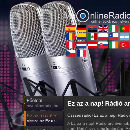
Főoldal
myonlineradio.hu
Összes rádió
Ez az a nap! Rádió
Ez az a nap! Rádió
Vissza az Ez az a nap! Rádió oldalára
A Ez az a nap! Rádió archívumába
nap! Rádió visszahallgatására. Az