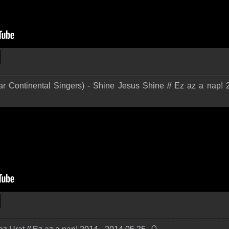
r Continental Singers) - Shine Jesus Shine // Ez az a nap! 