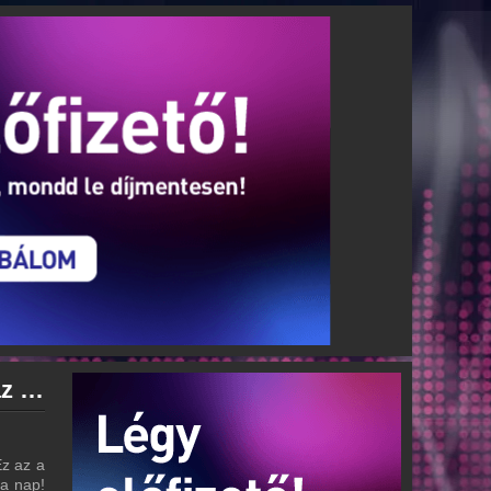
Ez az a nap! Rádió archívum - Ez az a nap! Rádió podcasts - Ez az a nap! Rádió visszahallgatás
Ez az a
 a nap!