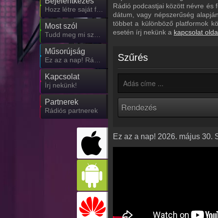
Bejelentkezés
Rádió podcastjai között névre és f
Hozz létre saját fiókot!
dátum, vagy népszerűség alapján.
többet a különböző platformok k
Most szól
esetén írj nekünk a
kapcsolat olda
Tudd meg mi szólt eddig
Műsorújság
Szűrés
Ez az a nap! Rádió műsorai
Kapcsolat
Írj nekünk!
Partnerek
Rádiós partnerek
Ez az a nap! 2026. május 30. 