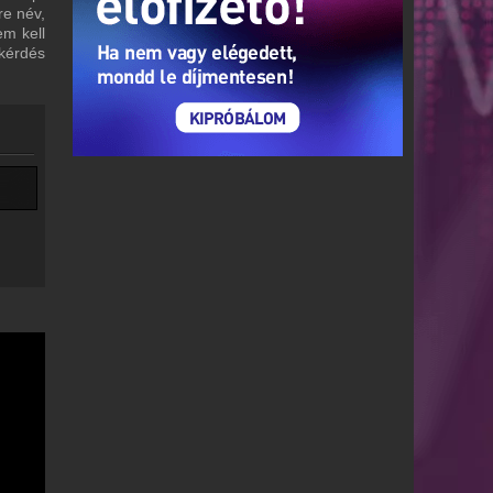
re név,
em kell
 kérdés