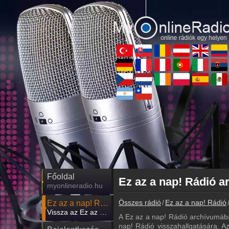
Főoldal
myonlineradio.hu
Összes rádió
Ez az a nap! Rádió
Ez az a nap! Rádió
Vissza az Ez az a nap! Rádió oldalára
A Ez az a nap! Rádió archívumába
nap! Rádió visszahallgatására. Az