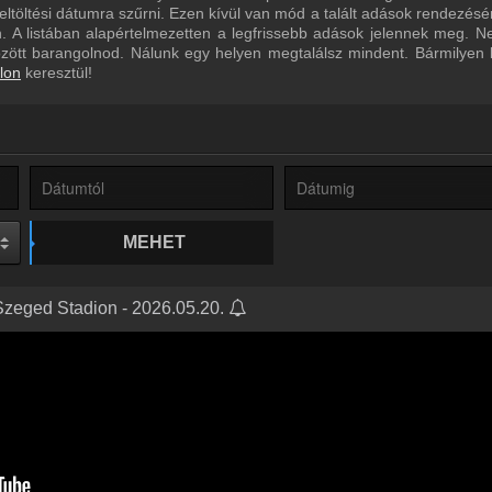
eltöltési dátumra szűrni. Ezen kívül van mód a talált adások rendezésé
 A listában alapértelmezetten a legfrissebb adások jelennek meg. N
özött barangolnod. Nálunk egy helyen megtalálsz mindent. Bármilyen
lon
keresztül!
MEHET
Szeged Stadion - 2026.05.20.