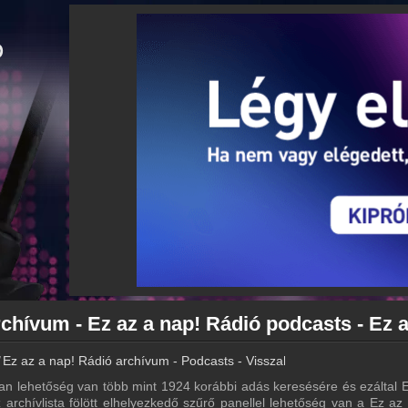
Ez az a nap! Rádió archívum - Podcasts - Visszahallgatás
n lehetőség van több mint 1924 korábbi adás keresésére és ezáltal 
 archívlista fölött elhelyezkedő szűrő panellel lehetőség van a Ez az