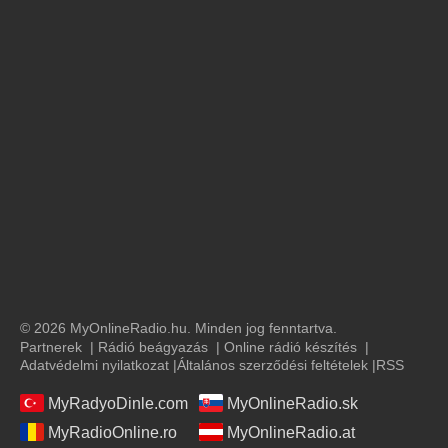
© 2026 MyOnlineRadio.hu. Minden jog fenntartva.
Partnerek
|
Rádió beágyazás
|
Online rádió készítés
|
Adatvédelmi nyilatkozat
|
Általános szerződési feltételek
|
RSS
MyRadyoDinle.com
MyOnlineRadio.sk
MyRadioOnline.ro
MyOnlineRadio.at