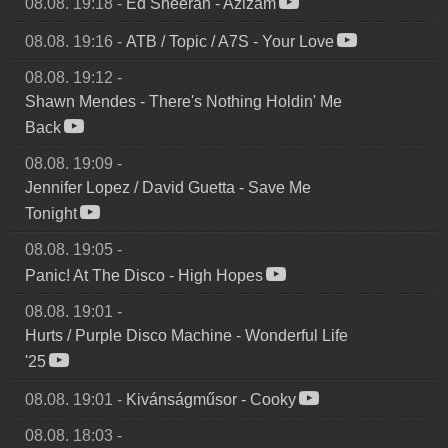
08.08. 19:18
-
Ed Sheeran
-
Azizam
08.08. 19:16
-
ATB / Topic / A7S
-
Your Love
08.08. 19:12
-
Shawn Mendes
-
There's Nothing Holdin' Me
Back
08.08. 19:09
-
Jennifer Lopez / David Guetta
-
Save Me
Tonight
08.08. 19:05
-
Panic! At The Disco
-
High Hopes
08.08. 19:01
-
Hurts / Purple Disco Machine
-
Wonderful Life
'25
08.08. 19:01
-
Kivánságműsor
-
Cooky
08.08. 18:03
-