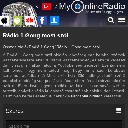
Főoldal
Rádió 1 Gong most szól
myonlineradio.hu
Rádió 1 Gong
Összes rádió
Rádió 1 Gong
Rádió 1 Gong most szól
Vissza a Rádió 1 Gong oldalára
A Rádió 1 Gong most szól oldalán lehetőség van korábbi számok
Bejelentkezés
visszakeresésére akár 30 napra visszamenőleg, és akár a keresett
Hozz létre saját fiókot!
dalt vissza is hallgathatod a YouTube segítségével. Ezentúl nem
kell félned, hogy nem tudod meg, hogy mi is szólt korábban
Archívum
kedvenc rádiódban. A Most szól lista fölött elhelyezkedő szűrő
Rádió 1 Gong korábbi adásai
panellel lehetőség van játszási listában címre és a lejátszás idejére
szűrni. Ezen kívül egyes rádiókhoz külön csatornaválasztó is
Frekvenciák
tartozik, amivel a rádió különböző csatornáinak dalait tudod listázni.
Rádió 1 Gong frekvencia
Bármilyen kérdés esetén írj nekünk a
kapcsolat oldalon
keresztül!
Hírek
Rádió 1 Gong kapcsolatos hírek
Szűrés
Kapcsolat
Írj nekünk!