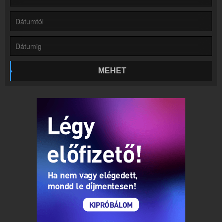
Partnerek
Rádiós partnerek
Rádió beágyazás
Ágyazd be weboldaladba
Online rádió készítés
MEHET
Készítés lépésről lépésre