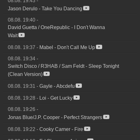
08.08. 19:43
-
Jason Derulo
-
Take You Dancing
08.08. 19:40
-
David Guetta / OneRepublic
-
I Don't Wanna
Wait
08.08. 19:37
-
Mabel
-
Don't Call Me Up
08.08. 19:34
-
Switch Disco / R3HAB / Sam Feldt
-
Sleep Tonight
(Clean Version)
08.08. 19:31
-
Gayle
-
Abcdefu
08.08. 19:28
-
Loi
-
Get Lucky
08.08. 19:26
-
Jonas Blue/J.P. Cooper
-
Perfect Strangers
08.08. 19:22
-
Cooky Carner
-
Fire