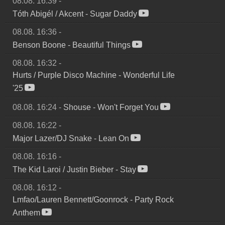
08.08. 16:39
-
Tóth Abigél / Akcent
-
Sugar Daddy
08.08. 16:36
-
Benson Boone
-
Beautiful Things
08.08. 16:32
-
Hurts / Purple Disco Machine
-
Wonderful Life
'25
08.08. 16:24
-
Shouse
-
Won't Forget You
08.08. 16:22
-
Major Lazer/DJ Snake
-
Lean On
08.08. 16:16
-
The Kid Laroi / Justin Bieber
-
Stay
08.08. 16:12
-
Lmfao/Lauren Bennett/Goonrock
-
Party Rock
Anthem