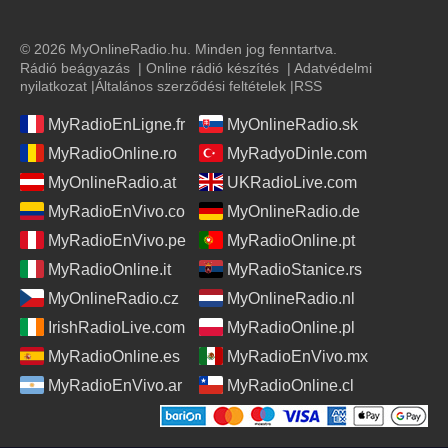
© 2026 MyOnlineRadio.hu. Minden jog fenntartva.
Rádió beágyazás
|
Online rádió készítés
|
Adatvédelmi
nyilatkozat
|
Általános szerződési feltételek
|
RSS
MyRadioEnLigne.fr
MyOnlineRadio.sk
MyRadioOnline.ro
MyRadyoDinle.com
MyOnlineRadio.at
UKRadioLive.com
MyRadioEnVivo.co
MyOnlineRadio.de
MyRadioEnVivo.pe
MyRadioOnline.pt
MyRadioOnline.it
MyRadioStanice.rs
MyOnlineRadio.cz
MyOnlineRadio.nl
IrishRadioLive.com
MyRadioOnline.pl
MyRadioOnline.es
MyRadioEnVivo.mx
MyRadioEnVivo.ar
MyRadioOnline.cl