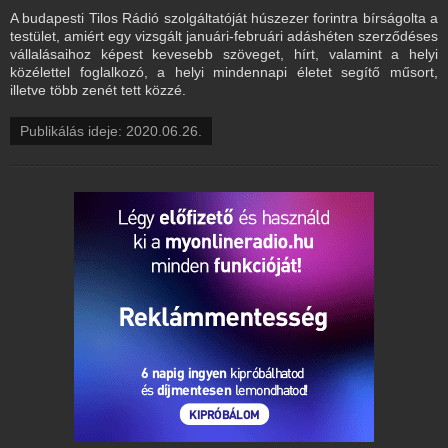
A budapesti Tilos Rádió szolgáltatóját húszezer forintra bírságolta a
testület, amiért egy vizsgált januári-februári adáshéten szerződéses
vállalásaihoz képest kevesebb szöveget, hírt, valamint a helyi
közélettel foglalkozó, a helyi mindennapi életet segítő műsort,
illetve több zenét tett közzé.
Publikálás ideje: 2020.06.26.