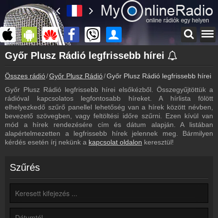
Főoldal
Győr Plusz Rádió legfrissebb hírei
myonlineradio.hu
Összes rádió
Győr Plusz Rádió
Győr Plusz Rádió legfrissebb hírei
Győr Plusz Rádió
Vissza a Győr Plusz Rádió oldalára
Győr Plusz Rádió legfrissebb hírei elsőkézből. Összegyűjtöttük a
rádióval kapcsolatos legfontosabb híreket. A hírlista fölött
Bejelentkezés
elhelyezkedő szűrő panellel lehetőség van a hírek között névben,
Hozz létre saját fiókot!
bevezető szövegben, vagy feltöltési időre szűrni. Ezen kívül van
mód a hírek rendezésére cím és dátum alapján. A listában
Most szól
alapértelmezetten a legfrissebb hírek jelennek meg. Bármilyen
Tudd meg mi szólt eddig
kérdés esetén írj nekünk a
kapcsolat oldalon
keresztül!
Archívum
Győr Plusz Rádió korábbi adásai
Szűrés
Kapcsolat
Írj nekünk!
Partnerek
Rádiós partnerek