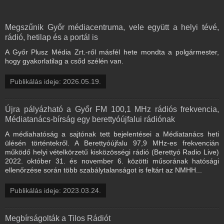
Megszűnik Győr médiacentruma, vele együtt a helyi tévé,
rádió, hetilap és a portál is
A Győr Plusz Média Zrt.-ről másfél hete mondta a polgármester,
hogy gyakorlatilag a csőd szélén van.
Publikálás ideje: 2026.05.19.
Újra pályázható a Győr FM 100,1 MHz rádiós frekvencia,
Médiatanács-bírság egy berettyóújfalui rádiónak
A médiahatóság a sajtónak tett bejelentései a Médiatanács heti
ülésén történtekről. A Berettyóújfalu 97,9 MHz-es frekvencián
működő helyi vételkörzetű kisközösségi rádió (Berettyó Radio Live)
2022. október 31. és november 6. közötti műsorának hatósági
ellenőrzése során több szabálytalanságot is feltárt az NMHH...
Publikálás ideje: 2023.03.24.
Megbírságolták a Tilos Rádiót