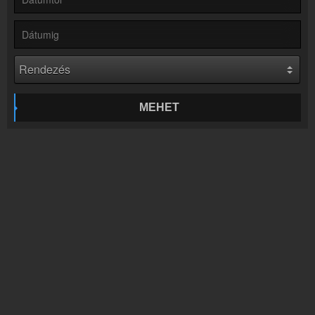
Rádió beágyazás
Ágyazd be weboldaladba
Online rádió készítés
Készítés lépésről lépésre
MEHET