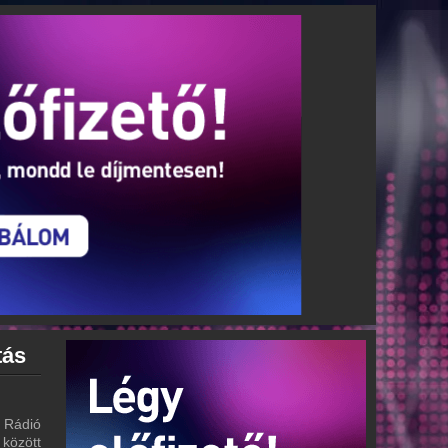
tás
 Rádió
 között