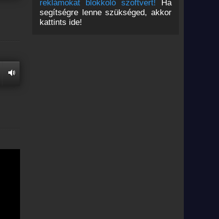
reklámokat blokkoló szoftvert!
Ha
segítségre lenne szükséged, akkor
kattints ide!