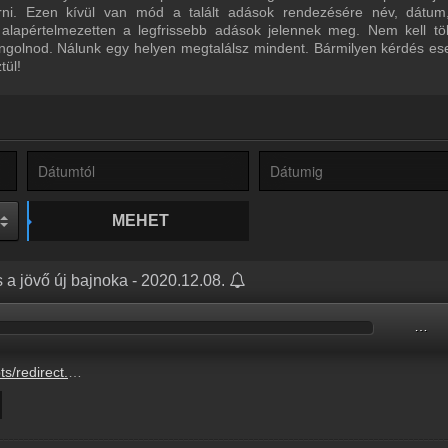
űrni. Ezen kívül van mód a talált adások rendezésére név, dátum
 alapértelmezetten a legfrissebb adások jelennek meg. Nem kell tö
ngolnod. Nálunk egy helyen megtalálsz mindent. Bármilyen kérdés ese
tül!
MEHET
 a jövő új bajnoka - 2020.12.08.
…
/BETO6946225966.mp3?updated=1727712387