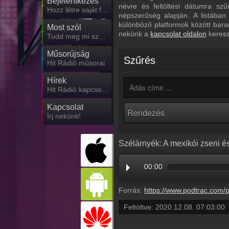
Bejelentkezés
névre és feltöltési dátumra sz
Hozz létre saját fiókot!
népszerűség alapján. A listában
különböző platformok között bara
Most szól
nekünk a
kapcsolat oldalon
keresz
Tudd meg mi szólt eddig
Műsorújság
Szűrés
Hit Rádió műsorai
Hírek
Hit Rádió kapcsolatos hírek
Kapcsolat
Írj nekünk!
Szélárnyék: A mexikói zseni és
00:00
Forrás:
https://www.podtrac.com/pts/redirect.mp3/pdst.fm/e/chrt.fm/track/B69D94/traffic.megaphone.fm
Feltöltve:
2020.12.08. 07:03:00