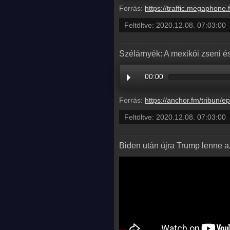
Forrás:
https://traffic.megaphone.fm/BETO6946225966.mp
Feltöltve:
2020.12.08. 07:03:00
Szélárnyék: A mexikói zseni és
00:00
Forrás:
https://anchor.fm/tribun/episodes/Szlrnyk-A-mexiki-zseni-s-a-jv-j-bajnoka-ep53r
Feltöltve:
2020.12.08. 07:03:00
Biden után újra Trump lenne 