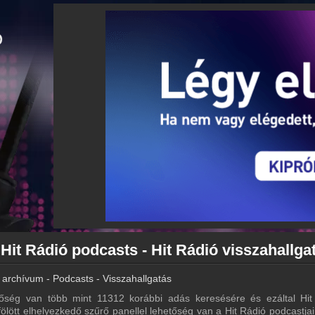
 Hit Rádió podcasts - Hit Rádió visszahallga
 archívum - Podcasts - Visszahallgatás
őség van több mint 11312 korábbi adás keresésére és ezáltal Hit
 fölött elhelyezkedő szűrő panellel lehetőség van a Hit Rádió podcastjai