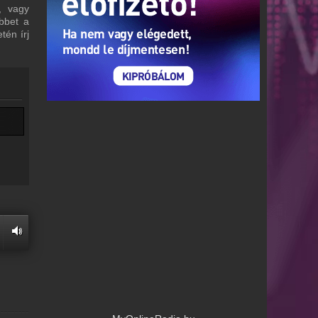
, vagy
bbet a
tén írj