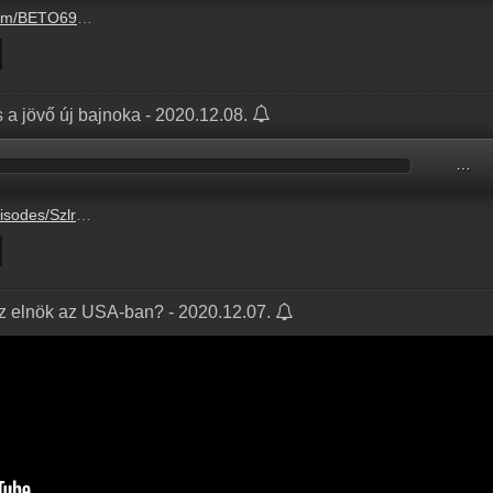
3?updated=1700233609
 a jövő új bajnoka - 2020.12.08.
…
t#5231ab631749edeb416829a82fc6cf43
az elnök az USA-ban? - 2020.12.07.