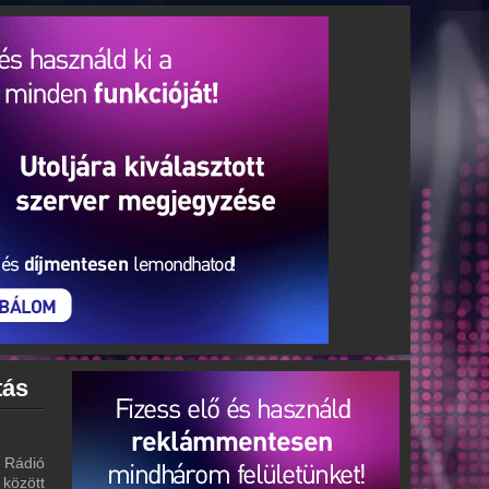
tás
 Rádió
 között