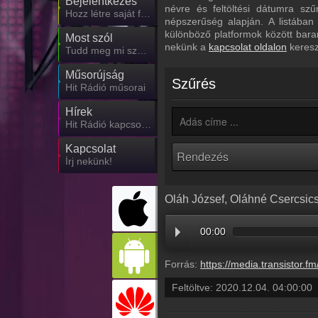
Bejelentkezés
névre és feltöltési dátumra sz
Hozz létre saját fiókot!
népszerűség alapján. A listában
különböző platformok között bara
Most szól
nekünk a
kapcsolat oldalon
keresz
Tudd meg mi szólt eddig
Műsorújság
Szűrés
Hit Rádió műsorai
Hírek
Hit Rádió kapcsolatos hírek
Kapcsolat
Írj nekünk!
Oláh József, Oláhné Csercsics 
00:00
Forrás:
https://media.transistor.fm/d39508
Feltöltve:
2020.12.04. 04:00:00