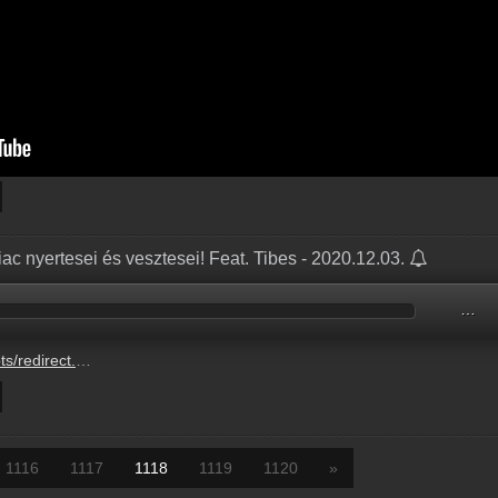
c nyertesei és vesztesei! Feat. Tibes - 2020.12.03.
…
271292880.mp3?updated=1727712479
1116
1117
1118
1119
1120
»