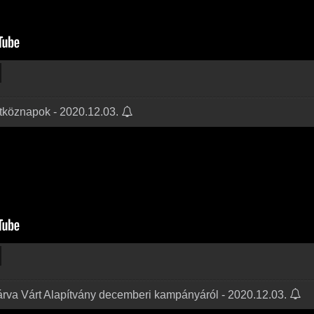
itköznapok - 2020.12.03.
 Várva Várt Alapítvány decemberi kampányáról - 2020.12.03.