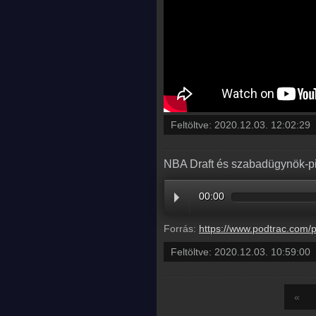
Feltöltve:
2020.12.03. 12:02:29
NBA Draft és szabadügynök-pia
00:00
Forrás:
https://www.podtrac.com/pts/redirect.mp3/pdst.fm/e/traffic.megaphone.fm/BETO3
Feltöltve:
2020.12.03. 10:59:00
«