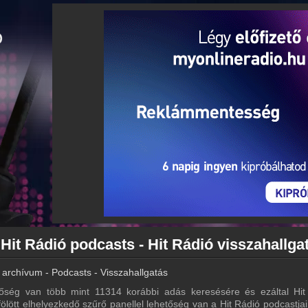
 Hit Rádió podcasts - Hit Rádió visszahallga
 archívum - Podcasts - Visszahallgatás
őség van több mint 11314 korábbi adás keresésére és ezáltal Hit
 fölött elhelyezkedő szűrő panellel lehetőség van a Hit Rádió podcastjai