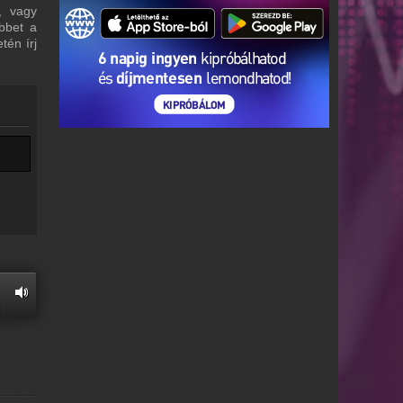
, vagy
bbet a
tén írj