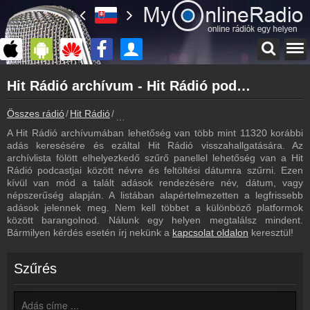
Főoldal
Hit Rádió archívum - Hit Rádió podcasts - Hit Rádió visszahallgatás
myonlineradio.hu
Hit Rádió
Összes rádió
Hit Rádió
Hit Rádió archívum - Podcasts - Visszahallg
Vissza a Hit Rádió oldalára
A Hit Rádió archívumában lehetőség van több mint 11320 korábbi
Bejelentkezés
adás keresésére és ezáltal Hit Rádió visszahallgatására. Az
Hozz létre saját fiókot!
archívlista fölött elhelyezkedő szűrő panellel lehetőség van a Hit
Rádió podcastjai között névre és feltöltési dátumra szűrni. Ezen
Most szól
kívül van mód a talált adások rendezésére név, dátum, vagy
Tudd meg mi szólt eddig
népszerűség alapján. A listában alapértelmezetten a legfrissebb
adások jelennek meg. Nem kell többet a különböző platformok
Műsorújság
között barangolnod. Nálunk egy helyen megtalálsz mindent.
Hit Rádió műsorai
Bármilyen kérdés esetén írj nekünk a
kapcsolat oldalon
keresztül!
Hírek
Hit Rádió kapcsolatos hírek
Szűrés
Kapcsolat
Írj nekünk!