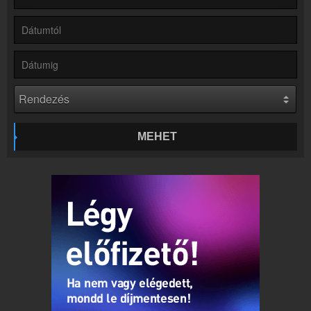
Partnerek
Rádiós partnerek
Rádió beágyazás
Ágyazd be weboldaladba
Online rádió készítés
Készítés lépésről lépésre
MEHET