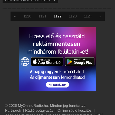
«
1120
1121
1122
1123
1124
»
© 2026 MyOnlineRadio.hu. Minden jog fenntartva.
Partnerek
|
Rádió beágyazás
|
Online rádió készítés
|