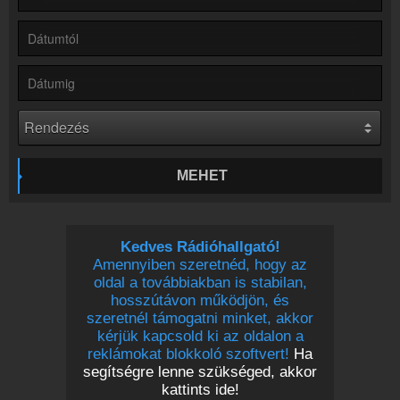
Partnerek
Rádiós partnerek
Rádió beágyazás
Ágyazd be weboldaladba
Online rádió készítés
Készítés lépésről lépésre
MEHET
Kedves Rádióhallgató!
Amennyiben szeretnéd, hogy az
oldal a továbbiakban is stabilan,
hosszútávon működjön, és
szeretnél támogatni minket, akkor
kérjük kapcsold ki az oldalon a
reklámokat blokkoló szoftvert!
Ha
segítségre lenne szükséged, akkor
kattints ide!