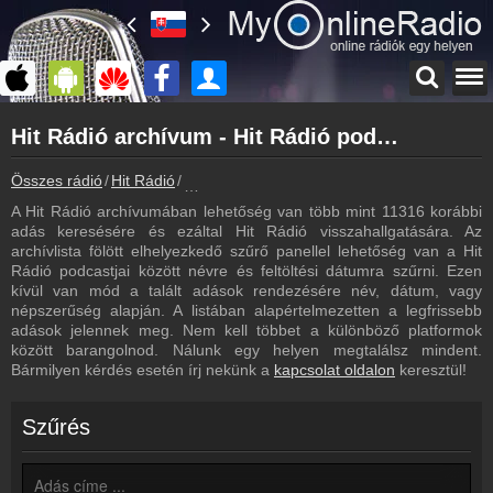
Főoldal
Hit Rádió archívum - Hit Rádió podcasts - Hit Rádió visszahallgatás
myonlineradio.hu
Hit Rádió
Összes rádió
Hit Rádió
Hit Rádió archívum - Podcasts - Visszahallg
Vissza a Hit Rádió oldalára
A Hit Rádió archívumában lehetőség van több mint 11316 korábbi
Bejelentkezés
adás keresésére és ezáltal Hit Rádió visszahallgatására. Az
Hozz létre saját fiókot!
archívlista fölött elhelyezkedő szűrő panellel lehetőség van a Hit
Rádió podcastjai között névre és feltöltési dátumra szűrni. Ezen
Most szól
kívül van mód a talált adások rendezésére név, dátum, vagy
Tudd meg mi szólt eddig
népszerűség alapján. A listában alapértelmezetten a legfrissebb
adások jelennek meg. Nem kell többet a különböző platformok
Műsorújság
között barangolnod. Nálunk egy helyen megtalálsz mindent.
Hit Rádió műsorai
Bármilyen kérdés esetén írj nekünk a
kapcsolat oldalon
keresztül!
Hírek
Hit Rádió kapcsolatos hírek
Szűrés
Kapcsolat
Írj nekünk!