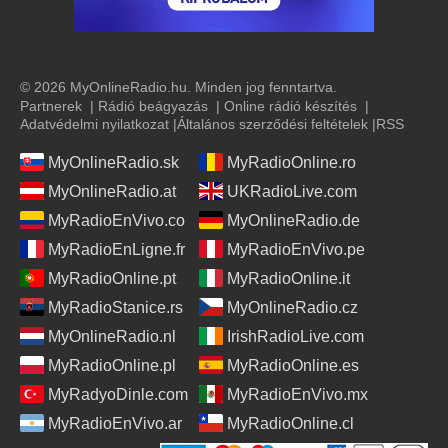
© 2026 MyOnlineRadio.hu. Minden jog fenntartva.
Partnerek
|
Rádió beágyazás
|
Online rádió készítés
|
Adatvédelmi nyilatkozat
|
Általános szerződési feltételek
|
RSS
MyOnlineRadio.sk
MyRadioOnline.ro
MyOnlineRadio.at
UKRadioLive.com
MyRadioEnVivo.co
MyOnlineRadio.de
MyRadioEnLigne.fr
MyRadioEnVivo.pe
MyRadioOnline.pt
MyRadioOnline.it
MyRadioStanice.rs
MyOnlineRadio.cz
MyOnlineRadio.nl
IrishRadioLive.com
MyRadioOnline.pl
MyRadioOnline.es
MyRadyoDinle.com
MyRadioEnVivo.mx
MyRadioEnVivo.ar
MyRadioOnline.cl