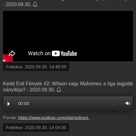
- 2020.09.30.
Feltöltve:
2020.09.30. 14:48:59
Kedd Esti Fények #2: Wilson vagy Mahomes a liga legjobb
irányítója? - 2020.09.30.
00:00
…
Forrás:
https://www.podtrac.com/pts/redirect.mp3/pdst.fm/e/traffic.megaphone.fm/BETO4125083633.mp3?updated=1727714085
Feltöltve:
2020.09.30. 14:04:00