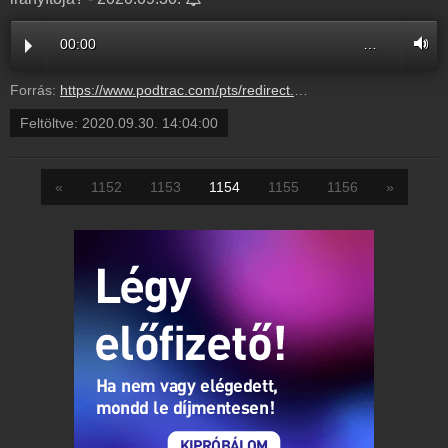
00:00
…
Forrás:
https://www.podtrac.com/pts/redirect.mp3/pdst.fm/e/chrt.fm/track/B69D94/traffic.megaphone.fm/BETO4125083633.mp3?updated=1700233626
Feltöltve:
2020.09.30. 14:04:00
«
1152
1153
1154
1155
1156
»