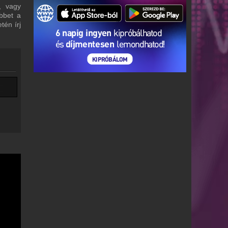
, vagy
bbet a
tén írj