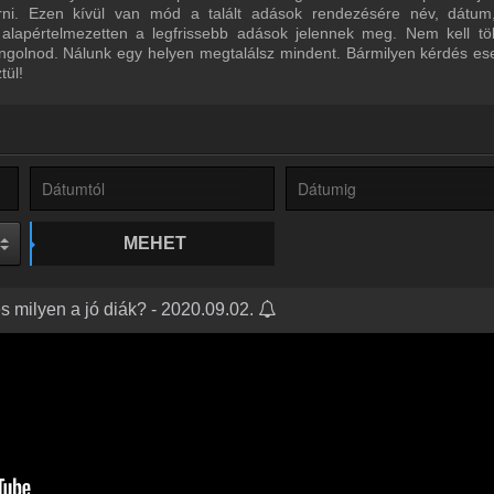
űrni. Ezen kívül van mód a talált adások rendezésére név, dátum
 alapértelmezetten a legfrissebb adások jelennek meg. Nem kell tö
ngolnod. Nálunk egy helyen megtalálsz mindent. Bármilyen kérdés ese
tül!
MEHET
és milyen a jó diák? - 2020.09.02.