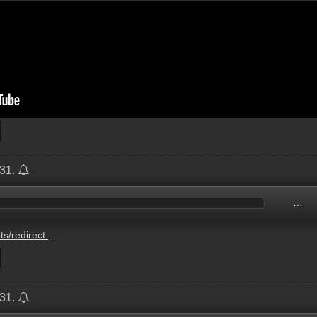
.31.
…
164161845.mp3?updated=1727713125
.31.