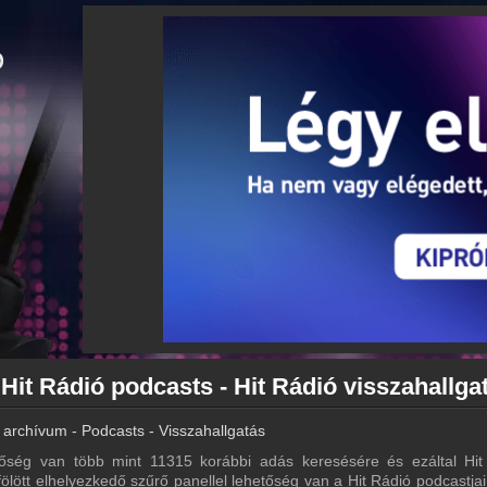
 Hit Rádió podcasts - Hit Rádió visszahallga
 archívum - Podcasts - Visszahallgatás
őség van több mint 11315 korábbi adás keresésére és ezáltal Hit
 fölött elhelyezkedő szűrő panellel lehetőség van a Hit Rádió podcastjai