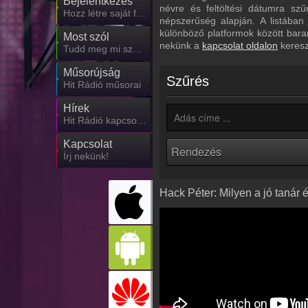
Bejelentkezés
névre és feltöltési dátumra sz
Hozz létre saját fiókot!
népszerűség alapján. A listában
különböző platformok között bara
Most szól
nekünk a
kapcsolat oldalon
keresz
Tudd meg mi szólt eddig
Műsorújság
Szűrés
Hit Rádió műsorai
Hírek
Hit Rádió kapcsolatos hírek
Kapcsolat
Írj nekünk!
Hack Péter: Milyen a jó tanár 