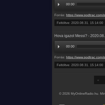
00:00
Forrás:
https://www.podtrac.com/pts/redirect.mp3/pdst.fm/e/chrt.fm/track/B69D94/traffic.megaphone.fm
Feltöltve:
2020.08.31. 15:14:00
Hova igazol Messi? - 2020.08
00:00
Forrás:
https://www.podtrac.com/pts/redirect.mp3/pdst.fm/e/chrt.fm/track/B69D94/traffic.megaphone.fm
Feltöltve:
2020.08.31. 15:14:00
«
© 2026 MyOnlineRadio.hu. Mind