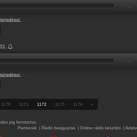
…
/BETO6164161845.mp3?updated=1727713125
.31.
…
/BETO6164161845.mp3?updated=1727709859
1170
1171
1172
1173
1174
»
en jog fenntartva.
Partnerek
|
Rádió beágyazás
|
Online rádió készítés
|
Adatv