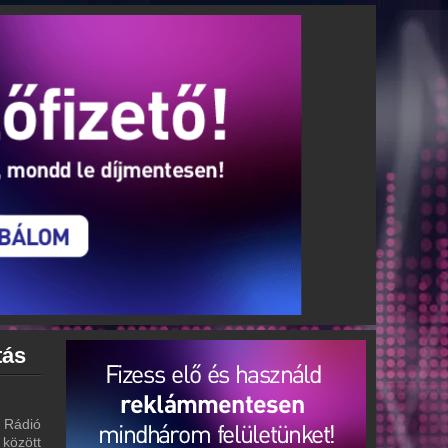
tás
 Rádió
 között