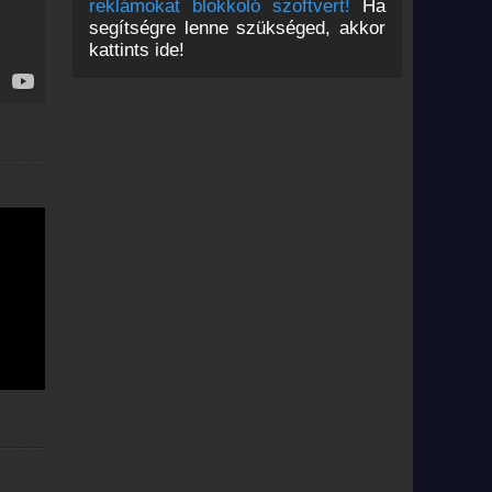
reklámokat blokkoló szoftvert!
Ha
segítségre lenne szükséged, akkor
kattints ide!