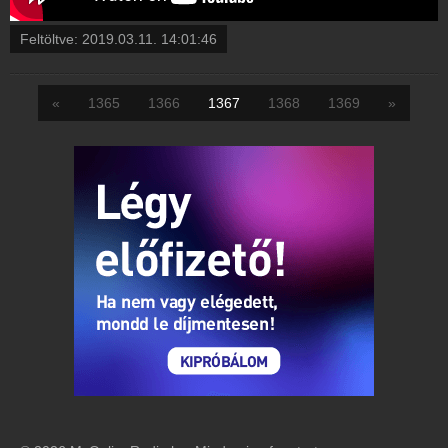
Feltöltve:
2019.03.11. 14:01:46
«
1365
1366
1367
1368
1369
»