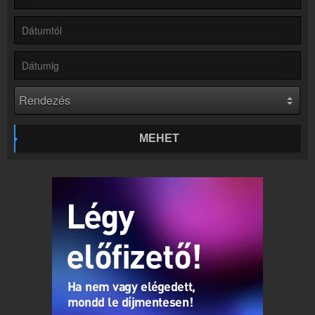
Partnerek
Rádiós partnerek
Rádió beágyazás
Ágyazd be weboldaladba
Online rádió készítés
Készítés lépésről lépésre
MEHET