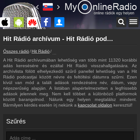
Főoldal
Hit Rádió archívum - Hit Rádió podcasts - Hit Rádió visszahallgatás
myonlineradio.hu
Hit Rádió
Összes rádió
Hit Rádió
Hit Rádió archívum - Podcasts - Visszahallg
Vissza a Hit Rádió oldalára
A Hit Rádió archívumában lehetőség van több mint 11320 korábbi
Bejelentkezés
adás keresésére és ezáltal Hit Rádió visszahallgatására. Az
Hozz létre saját fiókot!
archívlista fölött elhelyezkedő szűrő panellel lehetőség van a Hit
Rádió podcastjai között névre és feltöltési dátumra szűrni. Ezen
Most szól
kívül van mód a talált adások rendezésére név, dátum, vagy
Tudd meg mi szólt eddig
népszerűség alapján. A listában alapértelmezetten a legfrissebb
adások jelennek meg. Nem kell többet a különböző platformok
Műsorújság
között barangolnod. Nálunk egy helyen megtalálsz mindent.
Hit Rádió műsorai
Bármilyen kérdés esetén írj nekünk a
kapcsolat oldalon
keresztül!
Hírek
Hit Rádió kapcsolatos hírek
Szűrés
Kapcsolat
Írj nekünk!