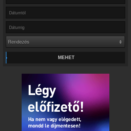
Partnerek
Rádiós partnerek
Rádió beágyazás
Ágyazd be weboldaladba
Online rádió készítés
Készítés lépésről lépésre
MEHET