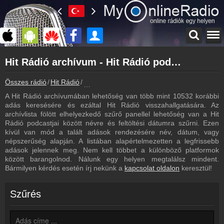
Főoldal
Hit Rádió archívum - Hit Rádió podcasts - Hit Rádió visszahallgatás
myonlineradio.hu
Hit Rádió
Összes rádió
Hit Rádió
Hit Rádió archívum - Podcasts - Visszahallg
Vissza a Hit Rádió oldalára
A Hit Rádió archívumában lehetőség van több mint 10532 korábbi
Bejelentkezés
adás keresésére és ezáltal Hit Rádió visszahallgatására. Az
Hozz létre saját fiókot!
archívlista fölött elhelyezkedő szűrő panellel lehetőség van a Hit
Rádió podcastjai között névre és feltöltési dátumra szűrni. Ezen
Most szól
kívül van mód a talált adások rendezésére név, dátum, vagy
Tudd meg mi szólt eddig
népszerűség alapján. A listában alapértelmezetten a legfrissebb
adások jelennek meg. Nem kell többet a különböző platformok
Műsorújság
között barangolnod. Nálunk egy helyen megtalálsz mindent.
Hit Rádió műsorai
Bármilyen kérdés esetén írj nekünk a
kapcsolat oldalon
keresztül!
Hírek
Hit Rádió kapcsolatos hírek
Szűrés
Kapcsolat
Írj nekünk!