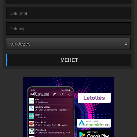
Partnerek
Rádiós partnerek
Rádió beágyazás
Ágyazd be weboldaladba
Online rádió készítés
Készítés lépésről lépésre
MEHET