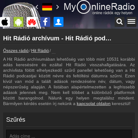
Főoldal
Hit Rádió archívum - Hit Rádió podcasts - Hit Rádió visszahallgatás
myonlineradio.hu
Hit Rádió
Összes rádió
Hit Rádió
Hit Rádió archívum - Podcasts - Visszahallg
Vissza a Hit Rádió oldalára
A Hit Rádió archívumában lehetőség van több mint 10531 korábbi
Bejelentkezés
adás keresésére és ezáltal Hit Rádió visszahallgatására. Az
Hozz létre saját fiókot!
archívlista fölött elhelyezkedő szűrő panellel lehetőség van a Hit
Rádió podcastjai között névre és feltöltési dátumra szűrni. Ezen
Most szól
kívül van mód a talált adások rendezésére név, dátum, vagy
Tudd meg mi szólt eddig
népszerűség alapján. A listában alapértelmezetten a legfrissebb
adások jelennek meg. Nem kell többet a különböző platformok
Műsorújság
között barangolnod. Nálunk egy helyen megtalálsz mindent.
Hit Rádió műsorai
Bármilyen kérdés esetén írj nekünk a
kapcsolat oldalon
keresztül!
Hírek
Hit Rádió kapcsolatos hírek
Szűrés
Kapcsolat
Írj nekünk!