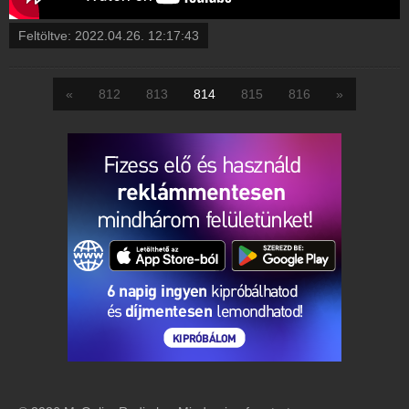
Feltöltve:
2022.04.26. 12:17:43
«
812
813
814
815
816
»