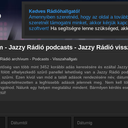
Kedves Rádióhallgató!
Amennyiben szeretnéd, hogy az oldal a tovább
szeretnél támogatni minket, akkor kérjük kapc
szoftvert!
Ha segítségre lenne szükséged, akko
Rádió archívum - Podcasts - Visszahallgatás
tőség van több mint 3452 korábbi adás keresésére és ezáltal Jazzy
a fölött elhelyezkedő szűrő panellel lehetőség van a Jazzy Rádió pod
ra szűrni. Ezen kívül van mód a talált adások rendezésére név, dátu
 alapértelmezetten a legfrissebb adások jelennek meg. Nem kell tö
ngolnod. Nálunk egy helyen megtalálsz mindent. Bármilyen kérdés ese
tül!