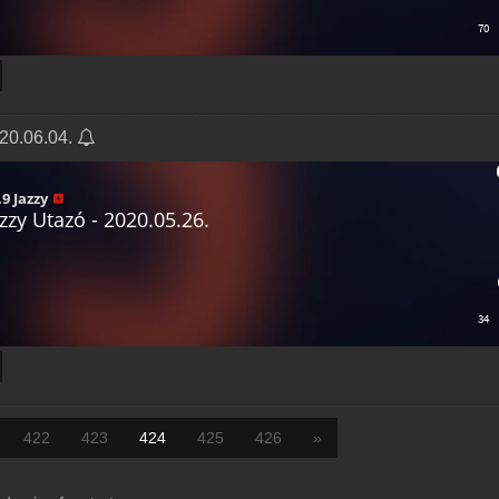
020.06.04.
422
423
424
425
426
»