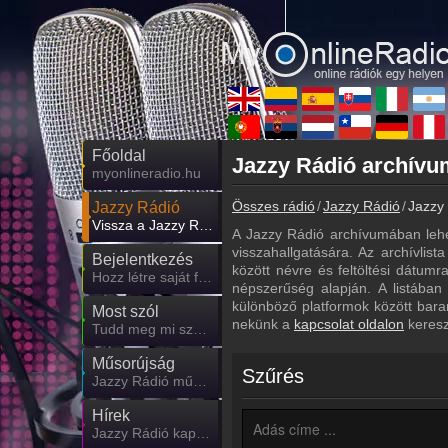
Főoldal
myonlineradio.hu
Összes rádió
Jazzy Rádió
Jazzy 
Jazzy Rádió
Vissza a Jazzy Rádió oldalára
A Jazzy Rádió archívumában lehe
visszahallgatására. Az archívlist
Bejelentkezés
között névre és feltöltési dátum
Hozz létre saját fiókot!
népszerűség alapján. A listában
különböző platformok között bara
Most szól
nekünk a
kapcsolat oldalon
keresz
Tudd meg mi szólt eddig
Műsorújság
Szűrés
Jazzy Rádió műsorai
Hírek
Jazzy Rádió kapcsolatos hírek