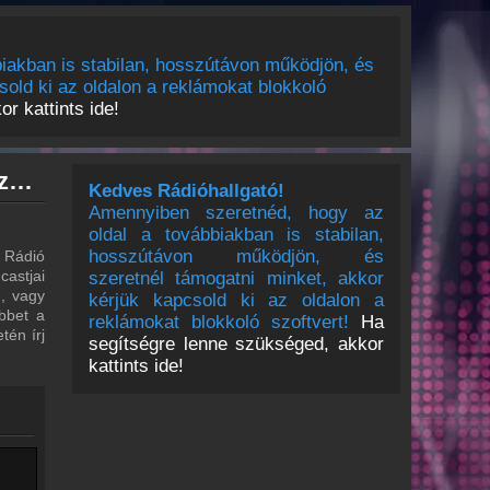
iakban is stabilan, hosszútávon működjön, és
sold ki az oldalon a reklámokat blokkoló
r kattints ide!
Jazzy Rádió archívum - Jazzy Rádió podcasts - Jazzy Rádió visszahallgatás
Kedves Rádióhallgató!
Amennyiben szeretnéd, hogy az
oldal a továbbiakban is stabilan,
hosszútávon működjön, és
 Rádió
castjai
szeretnél támogatni minket, akkor
m, vagy
kérjük kapcsold ki az oldalon a
bbet a
reklámokat blokkoló szoftvert!
Ha
tén írj
segítségre lenne szükséged, akkor
kattints ide!