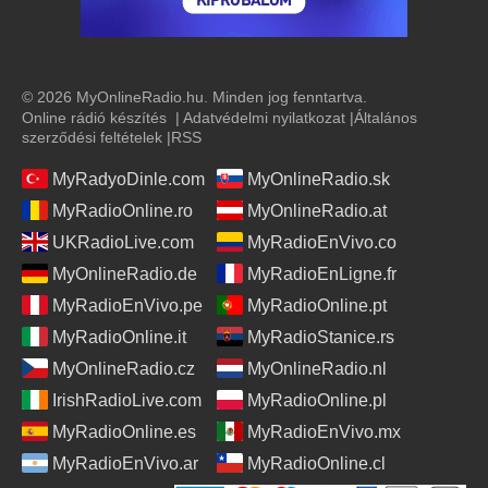
© 2026 MyOnlineRadio.hu. Minden jog fenntartva.
Online rádió készítés
|
Adatvédelmi nyilatkozat
|
Általános
szerződési feltételek
|
RSS
MyRadyoDinle.com
MyOnlineRadio.sk
MyRadioOnline.ro
MyOnlineRadio.at
UKRadioLive.com
MyRadioEnVivo.co
MyOnlineRadio.de
MyRadioEnLigne.fr
MyRadioEnVivo.pe
MyRadioOnline.pt
MyRadioOnline.it
MyRadioStanice.rs
MyOnlineRadio.cz
MyOnlineRadio.nl
IrishRadioLive.com
MyRadioOnline.pl
MyRadioOnline.es
MyRadioEnVivo.mx
MyRadioEnVivo.ar
MyRadioOnline.cl