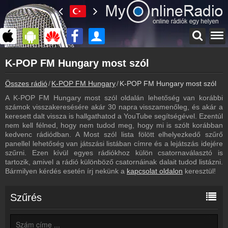
Főoldal
K-POP FM Hungary most szól
myonlineradio.hu
K-POP FM Hungary
Összes rádió
K-POP FM Hungary
K-POP FM Hungary most szól
Vissza a K-POP FM Hungary oldalára
A K-POP FM Hungary most szól oldalán lehetőség van korábbi
Bejelentkezés
számok visszakeresésére akár 30 napra visszamenőleg, és akár a
Hozz létre saját fiókot!
keresett dalt vissza is hallgathatod a YouTube segítségével. Ezentúl
nem kell félned, hogy nem tudod meg, hogy mi is szólt korábban
Archívum
kedvenc rádiódban. A Most szól lista fölött elhelyezkedő szűrő
K-POP FM Hungary korábbi adásai
panellel lehetőség van játszási listában címre és a lejátszás idejére
szűrni. Ezen kívül egyes rádiókhoz külön csatornaválasztó is
Kapcsolat
tartozik, amivel a rádió különböző csatornáinak dalait tudod listázni.
Írj nekünk!
Bármilyen kérdés esetén írj nekünk a
kapcsolat oldalon
keresztül!
Partnerek
Rádiós partnerek
Szűrés
Rádió beágyazás
Ágyazd be weboldaladba