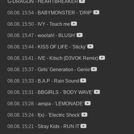
G-DRAGON
-
HEARTBREAKER
08.08. 15:54
-
BABYMONSTER
-
'DRIP'
08.08. 15:50
-
IVY
-
Touch me
08.08. 15:47
-
woo!ah!
-
BLUSH'
08.08. 15:44
-
KISS OF LIFE
-
'Sticky'
08.08. 15:41
-
IVE
-
Kitsch (D3VOK Remix)
08.08. 15:37
-
Girls' Generation
-
Genie
08.08. 15:33
-
B.A.P
-
Rain Sound
08.08. 15:31
-
BBGIRLS
-
'BODY WAVE'
08.08. 15:28
-
aespa
-
'LEMONADE'
08.08. 15:24
-
f(x)
-
'Electric Shock'
08.08. 15:21
-
Stray Kids
-
RUN IT