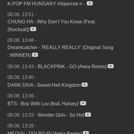
K-POP FM HUNGARY Hírpercek ¤
-
08.08. 13:51
-
CHUNG HA
-
Why Don’t You Know (Feat.
(Nucksal))
08.08. 13:48
-
Dreamcatcher
-
'REALLY REALLY' (Original Song
: WINNER)
08.08. 13:43
-
BLACKPINK
-
GO (Areia Remix)
08.08. 13:40
-
DARK DIVA
-
Sweet Hell Kingdom
08.08. 13:36
-
BTS
-
Boy With Luv (feat. Halsey)'
08.08. 13:33
-
Wonder Girls
-
So Hot
08.08. 13:28
-
MEOVV
-
DDI RO RI (Areia Remix)