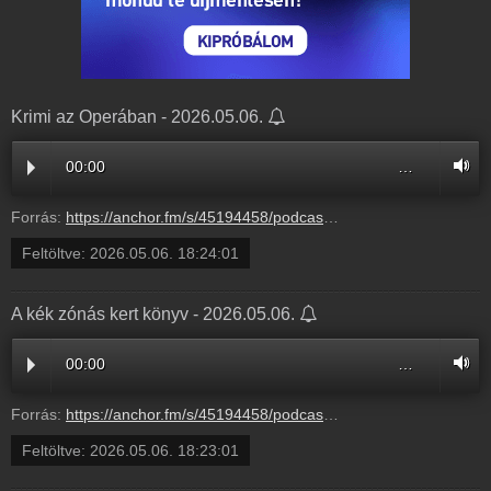
Krimi az Operában - 2026.05.06.
00:00
…
Forrás:
https://anchor.fm/s/45194458/podcast/play/119561941/https%3A%2F%2Fd3ctxlq1ktw2nl.cloudfront.net%2Fstaging%2F2026-4-6%2F6f980f98-f32b-b51a-0e85-e6a89c8a0fd3.mp3
Feltöltve:
2026.05.06. 18:24:01
A kék zónás kert könyv - 2026.05.06.
00:00
…
Forrás:
https://anchor.fm/s/45194458/podcast/play/119561919/https%3A%2F%2Fd3ctxlq1ktw2nl.cloudfront.net%2Fstaging%2F2026-4-6%2Fdc72b10d-2625-f566-5dcc-4ade7b477246.mp3
Feltöltve:
2026.05.06. 18:23:01