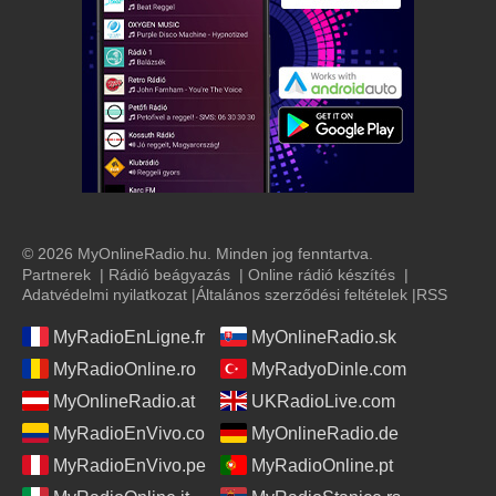
© 2026 MyOnlineRadio.hu. Minden jog fenntartva.
Partnerek
|
Rádió beágyazás
|
Online rádió készítés
|
Adatvédelmi nyilatkozat
|
Általános szerződési feltételek
|
RSS
MyRadioEnLigne.fr
MyOnlineRadio.sk
MyRadioOnline.ro
MyRadyoDinle.com
MyOnlineRadio.at
UKRadioLive.com
MyRadioEnVivo.co
MyOnlineRadio.de
MyRadioEnVivo.pe
MyRadioOnline.pt