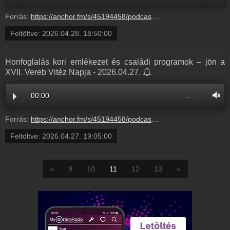
Forrás:
https://anchor.fm/s/45194458/podcast/play/119213634/https%3A%2F%2Fd3ctxlq1ktw2nl.cloudfront.net%2Fstaging%2F2026-3-29%2F3e1ac2e8-8254-85aa-bb31-80a8e24f712c.mp3
Feltöltve:
2026.04.28. 18:50:00
Honfoglalás kori emlékezet és családi programok – jön a
XVII. Vereb Vitéz Napja - 2026.04.27.
00:00
…
Forrás:
https://anchor.fm/s/45194458/podcast/play/119157634/https%3A%2F%2Fd3ctxlq1ktw2nl.cloudfront.net%2Fstaging%2F2026-3-28%2Fc7870860-2546-3592-d577-b8f0ddd5d977.mp3
Feltöltve:
2026.04.27. 19:05:00
«
9
10
11
12
13
»