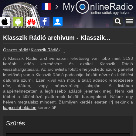
Főoldal
Klasszik Rádió archívum - Klasszik Rádió podcasts - Klasszik Rádió visszahallgatás
myonlineradio.hu
Klasszik Rádió
Összes rádió
Klasszik Rádió
Klasszik Rádió archívum - Podcasts - V
Vissza a Klasszik Rádió oldalára
A Klasszik Rádió archívumában lehetőség van több mint 3193
Bejelentkezés
korábbi adás keresésére és ezáltal Klasszik Rádió
Hozz létre saját fiókot!
visszahallgatására. Az archívlista fölött elhelyezkedő szűrő panellel
lehetőség van a Klasszik Rádió podcastjai között névre és feltöltési
Most szól
dátumra szűrni. Ezen kívül van mód a talált adások rendezésére
Tudd meg mi szólt eddig
név, dátum, vagy népszerűség alapján. A listában
alapértelmezetten a legfrissebb adások jelennek meg. Nem kell
Műsorújság
többet a különböző platformok között barangolnod. Nálunk egy
Klasszik Rádió műsorai
helyen megtalálsz mindent. Bármilyen kérdés esetén írj nekünk a
kapcsolat oldalon
keresztül!
Hírek
Klasszik Rádió kapcsolatos hírek
Szűrés
Kapcsolat
Írj nekünk!