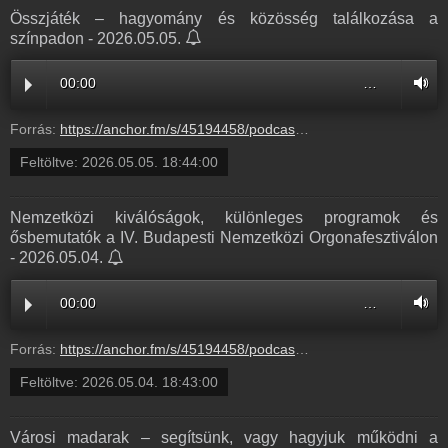
Összjáték – hagyomány és közösség találkozása a
színpadon - 2026.05.05.
00:00
…
Forrás:
https://anchor.fm/s/45194458/podcast/play/119499767/https%3A%2F%2Fd3ctxlq1ktw2nl.cloudfront.net%2Fstaging%2F2026-4-5%2F57bc5142-fc04-3048-5b78-eb6a8a7cce15.mp3
Feltöltve:
2026.05.05. 18:44:00
Nemzetközi kiválóságok, különleges programok és
ősbemutatók a IV. Budapesti Nemzetközi Orgonafesztiválon
- 2026.05.04.
00:00
…
Forrás:
https://anchor.fm/s/45194458/podcast/play/119499751/https%3A%2F%2Fd3ctxlq1ktw2nl.cloudfront.net%2Fstaging%2F2026-4-5%2Fce9d388e-283e-faac-c816-697ddf986bde.mp3
Feltöltve:
2026.05.04. 18:43:00
Városi madarak – segítsünk, vagy hagyjuk működni a