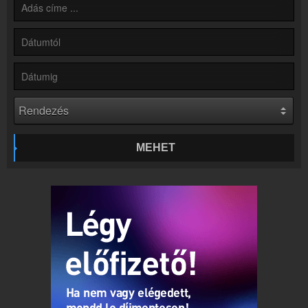
Partnerek
Rádiós partnerek
Rádió beágyazás
Ágyazd be weboldaladba
Online rádió készítés
Készítés lépésről lépésre
MEHET