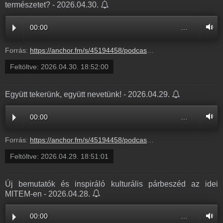
természetet? - 2026.04.30.
00:00
…
Forrás:
https://anchor.fm/s/45194458/podcast/play/119213685/https%3A%2F%2Fd3ctxlq1ktw2nl.cloudfront.net%2Fstaging%2F2026-3-29%2F3a503cf7-dffa-cd53-9088-ddae7f6a3cce.mp3
Feltöltve:
2026.04.30. 18:52:00
Együtt tekerünk, együtt nevetünk! - 2026.04.29.
00:00
…
Forrás:
https://anchor.fm/s/45194458/podcast/play/119213666/https%3A%2F%2Fd3ctxlq1ktw2nl.cloudfront.net%2Fstaging%2F2026-3-29%2F60b8bca7-00f1-f59b-f611-57fc192c9368.mp3
Feltöltve:
2026.04.29. 18:51:01
Új bemutatók és inspiráló kulturális párbeszéd az idei
MITEM-en - 2026.04.28.
00:00
…