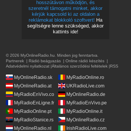
hosszútávon működjön, és
szeretnél támogatni minket, akkor
kérjük kapcsold ki az oldalon a
reklámokat blokkoló szoftvert!
Ha
segítségre lenne szükséged, akkor
kattints ide!
© 2026 MyOnlineRadio.hu. Minden jog fenntartva.
Partnerek
|
Rádió beágyazás
|
Online rádió készítés
|
Adatvédelmi nyilatkozat
|
Általános szerződési feltételek
|
RSS
MyOnlineRadio.sk
MyRadioOnline.ro
MyOnlineRadio.at
UKRadioLive.com
MyRadioEnVivo.co
MyOnlineRadio.de
MyRadioEnLigne.fr
MyRadioEnVivo.pe
MyRadioOnline.pt
MyRadioOnline.it
MyRadioStanice.rs
MyOnlineRadio.cz
MyOnlineRadio.nl
IrishRadioLive.com