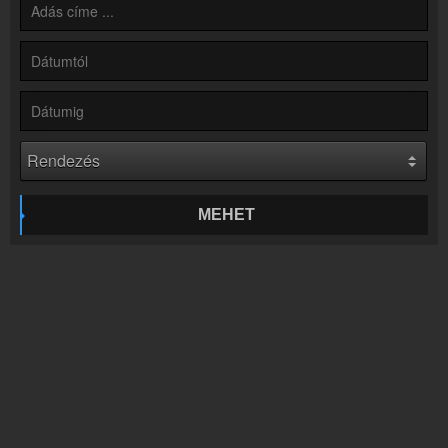
Partnerek
Rádiós partnerek
Rádió beágyazás
Ágyazd be weboldaladba
Online rádió készítés
Készítés lépésről lépésre
MEHET