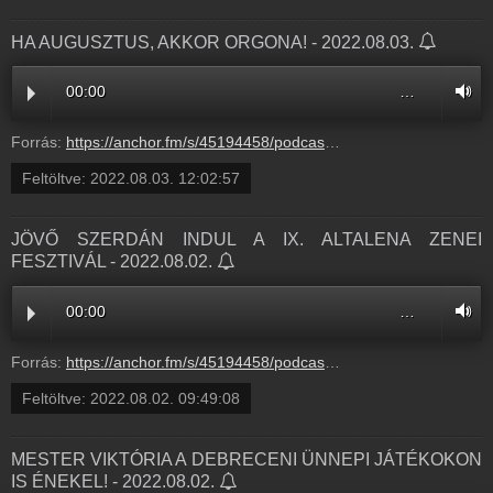
HA AUGUSZTUS, AKKOR ORGONA! - 2022.08.03.
00:00
…
Forrás:
https://anchor.fm/s/45194458/podcast/play/55679845/https%3A%2F%2Fd3ctxlq1ktw2nl.cloudfront.net%2Fstaging%2F2022-7-3%2Feea82cc9-9fee-84d1-1945-52f5a221f856.mp3
Feltöltve:
2022.08.03. 12:02:57
JÖVŐ SZERDÁN INDUL A IX. ALTALENA ZENEI
FESZTIVÁL - 2022.08.02.
00:00
…
Forrás:
https://anchor.fm/s/45194458/podcast/play/55629760/https%3A%2F%2Fd3ctxlq1ktw2nl.cloudfront.net%2Fproduction%2Fexports%2F45194458%2F55629760%2F4b3b33eda226be661be3fbd1030576c3.m4a
Feltöltve:
2022.08.02. 09:49:08
MESTER VIKTÓRIA A DEBRECENI ÜNNEPI JÁTÉKOKON
IS ÉNEKEL! - 2022.08.02.