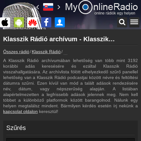
Főoldal
Klasszik Rádió archívum - Klasszik Rádió podcasts - Klasszik Rádió visszahallgatás
myonlineradio.hu
Klasszik Rádió
Összes rádió
Klasszik Rádió
Klasszik Rádió archívum - Podcasts - V
Vissza a Klasszik Rádió oldalára
A Klasszik Rádió archívumában lehetőség van több mint 3192
Bejelentkezés
korábbi adás keresésére és ezáltal Klasszik Rádió
Hozz létre saját fiókot!
visszahallgatására. Az archívlista fölött elhelyezkedő szűrő panellel
lehetőség van a Klasszik Rádió podcastjai között névre és feltöltési
Most szól
dátumra szűrni. Ezen kívül van mód a talált adások rendezésére
Tudd meg mi szólt eddig
név, dátum, vagy népszerűség alapján. A listában
alapértelmezetten a legfrissebb adások jelennek meg. Nem kell
Műsorújság
többet a különböző platformok között barangolnod. Nálunk egy
Klasszik Rádió műsorai
helyen megtalálsz mindent. Bármilyen kérdés esetén írj nekünk a
kapcsolat oldalon
keresztül!
Hírek
Klasszik Rádió kapcsolatos hírek
Szűrés
Kapcsolat
Írj nekünk!