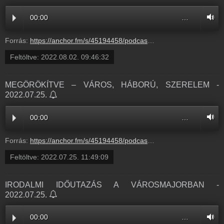
00:00
…
Forrás:
https://anchor.fm/s/45194458/podcast/play/55629693/https%3A%2F%2Fd3ctxlq1ktw2nl.cloudfront.net%2Fstaging%2F2022-7-2%2F26e7abdd-0cc8-2997-4548-29e60e109db5.mp3
Feltöltve:
2022.08.02. 09:46:32
MEGÖRÖKÍTVE – VÁROS, HÁBORÚ, SZERELEM -
2022.07.25.
00:00
…
Forrás:
https://anchor.fm/s/45194458/podcast/play/55284617/https%3A%2F%2Fd3ctxlq1ktw2nl.cloudfront.net%2Fstaging%2F2022-6-25%2Fc96b629a-378d-7ab1-57b5-7f8263dc3299.mp3
Feltöltve:
2022.07.25. 11:49:09
IRODALMI IDŐUTAZÁS A VÁROSMAJORBAN -
2022.07.25.
00:00
…