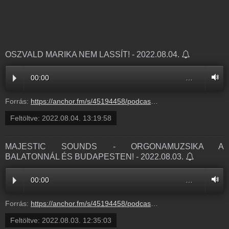
OSZVALD MARIKA NEM LASSÍT! - 2022.08.04.
00:00
…
Forrás:
https://anchor.fm/s/45194458/podcast/play/55729120/https%3A%2F%2Fd3ctxlq1ktw2nl.cloudfront.net%2Fproduction%2Fexports%2F45194458%2F55729120%2F63d9c75f197bda41366fab598c6f4bd0.m4a
Feltöltve:
2022.08.04. 13:19:58
MAJESTIC SOUNDS - ORGONAMUZSIKA A
BALATONNÁL ÉS BUDAPESTEN! - 2022.08.03.
00:00
…
Forrás:
https://anchor.fm/s/45194458/podcast/play/55679904/https%3A%2F%2Fd3ctxlq1ktw2nl.cloudfront.net%2Fproduction%2Fexports%2F45194458%2F55679904%2Fe9ba088a3b00b4c20a16213c51d16f50.m4a
Feltöltve:
2022.08.03. 12:35:03