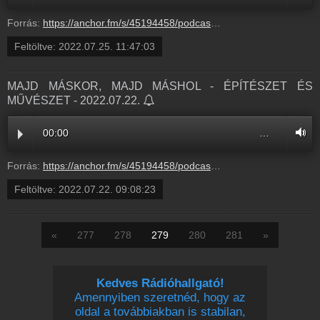
Forrás:
https://anchor.fm/s/45194458/podcast/play/55284578/https%3A%2F%2Fd3ctxlq1ktw2nl.cloudfront.net%2Fproduction%2Fexports%2F45194458%2F55284578%2Fce24375a9491fc88baed2921fd009e83.m4a
Feltöltve:
2022.07.25. 11:47:03
MAJD MÁSKOR, MAJD MÁSHOL - ÉPÍTÉSZET ÉS
MŰVÉSZET - 2022.07.22.
00:00
…
Forrás:
https://anchor.fm/s/45194458/podcast/play/55166183/https%3A%2F%2Fd3ctxlq1ktw2nl.cloudfront.net%2Fproduction%2Fexports%2F45194458%2F55166183%2F3272d760c81aef4dd824c600bad6ae7d.m4a
Feltöltve:
2022.07.22. 09:08:23
«
277
278
279
280
281
»
Kedves Rádióhallgató!
Amennyiben szeretnéd, hogy az
oldal a továbbiakban is stabilan,