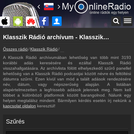
Főoldal
Klasszik Rádió archívum - Klasszik Rádió podcasts - Klasszik Rádió visszahallgatás
myonlineradio.hu
Klasszik Rádió
Összes rádió
Klasszik Rádió
Klasszik Rádió archívum - Podcasts - V
Vissza a Klasszik Rádió oldalára
A Klasszik Rádió archívumában lehetőség van több mint 3193
Bejelentkezés
korábbi adás keresésére és ezáltal Klasszik Rádió
Hozz létre saját fiókot!
visszahallgatására. Az archívlista fölött elhelyezkedő szűrő panellel
lehetőség van a Klasszik Rádió podcastjai között névre és feltöltési
Most szól
dátumra szűrni. Ezen kívül van mód a talált adások rendezésére
Tudd meg mi szólt eddig
név, dátum, vagy népszerűség alapján. A listában
alapértelmezetten a legfrissebb adások jelennek meg. Nem kell
Műsorújság
többet a különböző platformok között barangolnod. Nálunk egy
Klasszik Rádió műsorai
helyen megtalálsz mindent. Bármilyen kérdés esetén írj nekünk a
kapcsolat oldalon
keresztül!
Hírek
Klasszik Rádió kapcsolatos hírek
Szűrés
Kapcsolat
Írj nekünk!