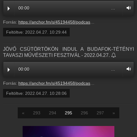
00:00
…
Forrás:
https://anchor.fm/s/45194458/podcast/play/51162311/https%3A%2F%2Fd3ctxlq1ktw2nl.cloudfront.net%2Fstaging%2F2022-3-27%2F7880da68-11a4-0a77-b8bd-8ceeddb4a51e.mp3
Feltöltve:
2022.04.27. 10:29:44
JÖVŐ CSÜTÖRTÖKÖN INDUL A BUDAFOK-TÉTÉNYI
TAVASZI MŰVÉSZETI FESZTIVÁL - 2022.04.27.
00:00
…
Forrás:
https://anchor.fm/s/45194458/podcast/play/51164269/https%3A%2F%2Fd3ctxlq1ktw2nl.cloudfront.net%2Fproduction%2Fexports%2F45194458%2F51164269%2Faf74da39b840c8d30b86c7584b3b9b36.m4a
Feltöltve:
2022.04.27. 10:28:06
«
293
294
295
296
297
»