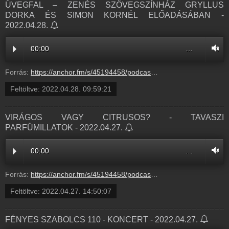
ÜVEGFAL – ZENÉS SZÖVEGSZÍNHÁZ GRYLLUS
DORKA ÉS SIMON KORNÉL ELŐADÁSÁBAN -
2022.04.28.
00:00
…
Forrás:
https://anchor.fm/s/45194458/podcast/play/51217824/https%3A%2F%2Fd3ctxlq1ktw2nl.cloudfront.net%2Fstaging%2F2022-3-28%2F262272388-44100-2-682ac30c0b273.m4a
Feltöltve:
2022.04.28. 09:59:21
VIRÁGOS VAGY CITRUSOS? - TAVASZI
PARFÜMILLATOK - 2022.04.27.
00:00
…
Forrás:
https://anchor.fm/s/45194458/podcast/play/51110303/https%3A%2F%2Fd3ctxlq1ktw2nl.cloudfront.net%2Fstaging%2F2022-3-26%2F261784718-44100-2-1c10180157e72.m4a
Feltöltve:
2022.04.27. 14:50:07
FÉNYES SZABOLCS 110 - KONCERT - 2022.04.27.