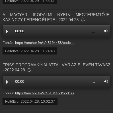
Feltöltve:
2022.04.29. 11:55:41
A MAGYAR IRODALMI NYELV MEGTEREMTŐJE,
KAZINCZY FERENC ÉLETE - 2022.04.28.
00:00
…
Forrás:
https://anchor.fm/s/45194458/podcast/play/51217801/https%3A%2F%2Fd3ctxlq1ktw2nl.cloudfront.net%2Fstaging%2F2022-3-28%2F262272297-44100-2-ce6d0b878c0f6.m4a
Feltöltve:
2022.04.28. 11:24:43
FRISS PROGRAMKÍNÁLATTAL VÁR AZ ELEVEN TAVASZ
- 2022.04.28.
00:00
…
Forrás:
https://anchor.fm/s/45194458/podcast/play/51217891/https%3A%2F%2Fd3ctxlq1ktw2nl.cloudfront.net%2Fproduction%2Fexports%2F45194458%2F51217891%2F9f2d2392bde89a8b61db1b9789a0d60a.m4a
Feltöltve:
2022.04.28. 10:02:37