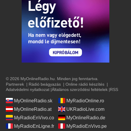
© 2026 MyOnlineRadio.hu. Minden jog fenntartva.
Partnerek
|
Rádió beágyazás
|
Online rádió készítés
|
Adatvédelmi nyilatkozat
|
Általános szerződési feltételek
|
RSS
MyOnlineRadio.sk
MyRadioOnline.ro
MyOnlineRadio.at
UKRadioLive.com
MyRadioEnVivo.co
MyOnlineRadio.de
MyRadioEnLigne.fr
MyRadioEnVivo.pe