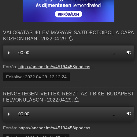
VÁLOGATÁS 40 ÉV MAGYAR SAJTÓFOTÓIBÓL A CAPA
KÖZPONTBAN - 2022.04.29.
00:00
…
Forrás:
https://anchor.fm/s/45194458/podcast/play/51273184/https%3A%2F%2Fd3ctxlq1ktw2nl.cloudfront.net%2Fproduction%2Fexports%2F45194458%2F51273184%2F2e6f33d1e5e22f6cfbcda3aa606b980b.m4a
Feltöltve:
2022.04.29. 12:12:24
RENGETEGEN VETTEK RÉSZT AZ I BIKE BUDAPEST
FELVONULÁSON - 2022.04.29.
00:00
…
Forrás:
https://anchor.fm/s/45194458/podcast/play/51272781/https%3A%2F%2Fd3ctxlq1ktw2nl.cloudfront.net%2Fstaging%2F2022-3-29%2F262517924-44100-2-cb6644d939157.m4a