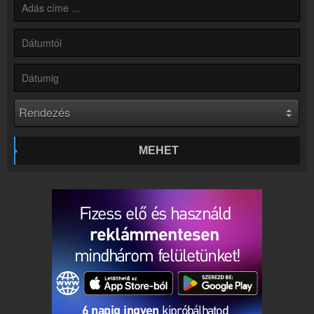
Partnerek
Rádiós partnerek
Rádió beágyazás
Ágyazd be weboldaladba
Online rádió készítés
Készítés lépésről lépésre
MEHET