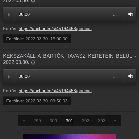
2022.03.30.
00:00
…
Forrás:
https://anchor.fm/s/45194458/podcast/play/49895206/https%3A%2F%2Fd3ctxlq1ktw2nl.cloudfront.net%2Fstaging%2F2022-2-31%2F257047634-44100-2-84112ff546c77.m4a
Feltöltve:
2022.03.30. 15:00:00
KÉKSZAKÁLL A BARTÓK TAVASZ KERETEIN BELÜL -
2022.03.30.
00:00
…
Forrás:
https://anchor.fm/s/45194458/podcast/play/49832946/https%3A%2F%2Fd3ctxlq1ktw2nl.cloudfront.net%2Fproduction%2Fexports%2F45194458%2F49832946%2F5856a85942a726f281ec685e9d9a0e4f.m4a
Feltöltve:
2022.03.30. 09:50:03
«
299
300
301
302
303
»