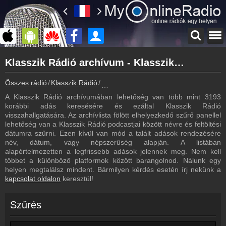
Főoldal
Klasszik Rádió archívum - Klasszik Rádió podcasts - Klasszik Rádió visszahallgatás
myonlineradio.hu
Klasszik Rádió
Összes rádió
Klasszik Rádió
Klasszik Rádió archívum - Podcasts - V
Vissza a Klasszik Rádió oldalára
A Klasszik Rádió archívumában lehetőség van több mint 3193
Bejelentkezés
korábbi adás keresésére és ezáltal Klasszik Rádió
Hozz létre saját fiókot!
visszahallgatására. Az archívlista fölött elhelyezkedő szűrő panellel
lehetőség van a Klasszik Rádió podcastjai között névre és feltöltési
Most szól
dátumra szűrni. Ezen kívül van mód a talált adások rendezésére
Tudd meg mi szólt eddig
név, dátum, vagy népszerűség alapján. A listában
alapértelmezetten a legfrissebb adások jelennek meg. Nem kell
Műsorújság
többet a különböző platformok között barangolnod. Nálunk egy
Klasszik Rádió műsorai
helyen megtalálsz mindent. Bármilyen kérdés esetén írj nekünk a
kapcsolat oldalon
keresztül!
Hírek
Klasszik Rádió kapcsolatos hírek
Szűrés
Kapcsolat
Írj nekünk!