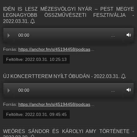
IDÉN IS LESZ MÉZESVÖLGYI NYÁR – PEST MEGYE
LEGNAGYOBB ÖSSZMŰVÉSZETI FESZTIVÁLJA -
2022.03.31.
00:00
…
Forrás:
https://anchor.fm/s/45194458/podcast/play/49895578/https%3A%2F%2Fd3ctxlq1ktw2nl.cloudfront.net%2Fstaging%2F2022-2-31%2F257048898-44100-2-7c72611cc361a.m4a
Feltöltve:
2022.03.31. 10:25:13
ÚJ KONCERTTEREM NYÍLT ÓBUDÁN - 2022.03.31.
00:00
…
Forrás:
https://anchor.fm/s/45194458/podcast/play/49894700/https%3A%2F%2Fd3ctxlq1ktw2nl.cloudfront.net%2Fstaging%2F2022-2-31%2F257045852-44100-2-114a31feae33d.m4a
Feltöltve:
2022.03.31. 09:45:45
WEÖRES SÁNDOR ÉS KÁROLYI AMY TÖRTÉNETE -