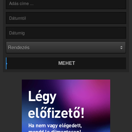
Partnerek
Rádiós partnerek
Rádió beágyazás
Ágyazd be weboldaladba
Online rádió készítés
Készítés lépésről lépésre
MEHET