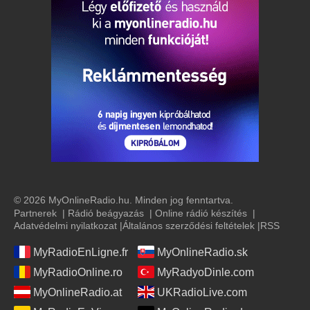
© 2026 MyOnlineRadio.hu. Minden jog fenntartva.
Partnerek
|
Rádió beágyazás
|
Online rádió készítés
|
Adatvédelmi nyilatkozat
|
Általános szerződési feltételek
|
RSS
MyRadioEnLigne.fr
MyOnlineRadio.sk
MyRadioOnline.ro
MyRadyoDinle.com
MyOnlineRadio.at
UKRadioLive.com