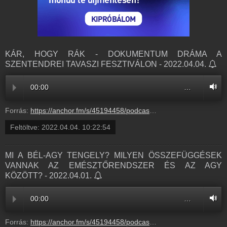
KÁR, HOGY RÁK - DOKUMENTUM DRÁMA A
SZENTENDREI TAVASZI FESZTIVÁLON - 2022.04.04.
00:00
…
Forrás:
https://anchor.fm/s/45194458/podcast/play/50074543/https%3A%2F%2Fd3ctxlq1ktw2nl.cloudfront.net%2Fstaging%2F2022-3-4%2F257785117-44100-2-3857ed5ddb9ca.m4a
Feltöltve:
2022.04.04. 10:22:54
MI A BÉL-AGY TENGELY? MILYEN ÖSSZEFÜGGÉSEK
VANNAK AZ EMÉSZTŐRENDSZER ÉS AZ AGY
KÖZÖTT? - 2022.04.01.
00:00
…
Forrás:
https://anchor.fm/s/45194458/podcast/play/50074495/https%3A%2F%2Fd3ctxlq1ktw2nl.cloudfront.net%2Fstaging%2F2022-3-4%2F257784267-44100-2-8e7a7b92c4ee2.m4a