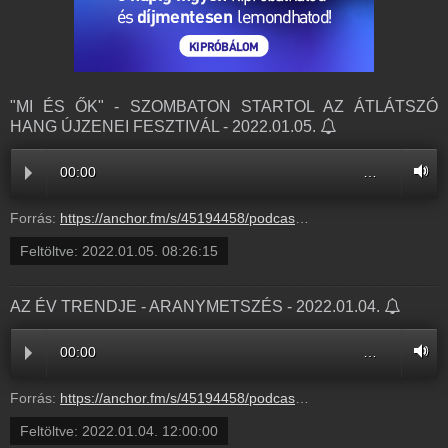
"MI ÉS ŐK" - SZOMBATON STARTOL AZ ÁTLÁTSZÓ
HANG ÚJZENEI FESZTIVÁL - 2022.01.05.
00:00
…
Forrás:
https://anchor.fm/s/45194458/podcast/play/45716434/https%3A%2F%2Fd3ctxlq1ktw2nl.cloudfront.net%2Fstaging%2F2022-01-05%2Fec9e3939500577dd5d5c183f606780e5.m4a
Feltöltve:
2022.01.05. 08:26:15
AZ ÉV TRENDJE - ARANYMETSZÉS - 2022.01.04.
00:00
…
Forrás:
https://anchor.fm/s/45194458/podcast/play/45764158/https%3A%2F%2Fd3ctxlq1ktw2nl.cloudfront.net%2Fstaging%2F2022-0-6%2F241011560-44100-2-9a032a4a2a778.m4a
Feltöltve:
2022.01.04. 12:00:00