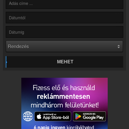
Partnerek
Rádiós partnerek
Rádió beágyazás
Ágyazd be weboldaladba
Online rádió készítés
Készítés lépésről lépésre
MEHET