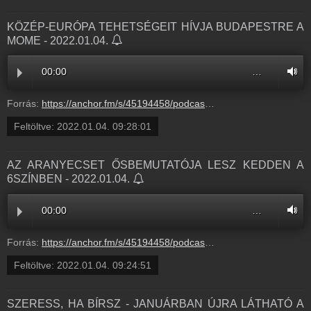
KÖZÉP-EURÓPA TEHETSÉGEIT HÍVJA BUDAPESTRE A
MOME - 2022.01.04.
00:00
…
Forrás:
https://anchor.fm/s/45194458/podcast/play/45668844/https%3A%2F%2Fd3ctxlq1ktw2nl.cloudfront.net%2Fstaging%2F2022-0-4%2Fa3ebf6bc-fa3d-e379-4c9e-050a39cc176b.mp3
Feltöltve:
2022.01.04. 09:28:01
AZ ARANYECSET ŐSBEMUTATÓJA LESZ KEDDEN A
6SZÍNBEN - 2022.01.04.
00:00
…
Forrás:
https://anchor.fm/s/45194458/podcast/play/45668737/https%3A%2F%2Fd3ctxlq1ktw2nl.cloudfront.net%2Fstaging%2F2022-01-04%2Fd637839edae892d8a0147d3410eff44d.m4a
Feltöltve:
2022.01.04. 09:24:51
SZERESS, HA BÍRSZ - JANUÁRBAN ÚJRA LÁTHATÓ A