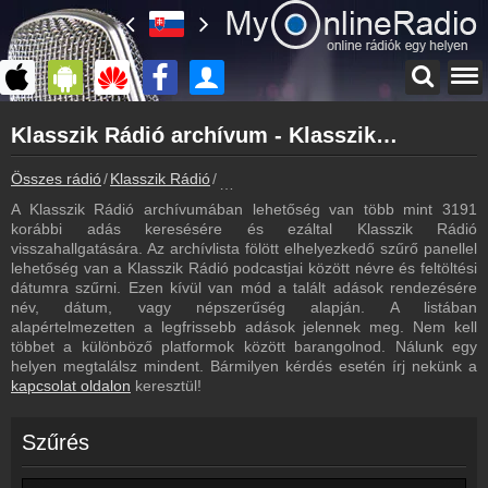
Főoldal
Klasszik Rádió archívum - Klasszik Rádió podcasts - Klasszik Rádió visszahallgatás
myonlineradio.hu
Klasszik Rádió
Összes rádió
Klasszik Rádió
Klasszik Rádió archívum - Podcasts - V
Vissza a Klasszik Rádió oldalára
A Klasszik Rádió archívumában lehetőség van több mint 3191
Bejelentkezés
korábbi adás keresésére és ezáltal Klasszik Rádió
Hozz létre saját fiókot!
visszahallgatására. Az archívlista fölött elhelyezkedő szűrő panellel
lehetőség van a Klasszik Rádió podcastjai között névre és feltöltési
Most szól
dátumra szűrni. Ezen kívül van mód a talált adások rendezésére
Tudd meg mi szólt eddig
név, dátum, vagy népszerűség alapján. A listában
alapértelmezetten a legfrissebb adások jelennek meg. Nem kell
Műsorújság
többet a különböző platformok között barangolnod. Nálunk egy
Klasszik Rádió műsorai
helyen megtalálsz mindent. Bármilyen kérdés esetén írj nekünk a
kapcsolat oldalon
keresztül!
Hírek
Klasszik Rádió kapcsolatos hírek
Szűrés
Kapcsolat
Írj nekünk!