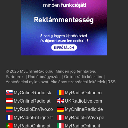
© 2026 MyOnlineRadio.hu. Minden jog fenntartva.
Partnerek
|
Rádió beágyazás
|
Online rádió készítés
|
Adatvédelmi nyilatkozat
|
Általános szerződési feltételek
|
RSS
MyOnlineRadio.sk
MyRadioOnline.ro
MyOnlineRadio.at
UKRadioLive.com
MyRadioEnVivo.co
MyOnlineRadio.de
MyRadioEnLigne.fr
MyRadioEnVivo.pe
MyRadioOnline.pt
MyRadioOnline.it