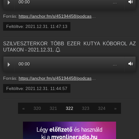
00:00
…
Forrás:
https://anchor.fm/s/45194458/podcast/play/45521611/https%3A%2F%2Fd3ctxlq1ktw2nl.cloudfront.net%2Fstaging%2F2021-11-31%2Fca7aa09b-f18c-8743-0b65-59c82192d064.mp3
Feltöltve:
2021.12.31. 11:47:13
SZILVESZTERKOR TÖBB EZER KUTYA KÓBOROL AZ
UTAKON - 2021.12.31.
00:00
…
Forrás:
https://anchor.fm/s/45194458/podcast/play/45523731/https%3A%2F%2Fd3ctxlq1ktw2nl.cloudfront.net%2Fstaging%2F2021-11-31%2Fc90bb10c-7186-5552-2cce-8fe96ea4ae97.mp3
Feltöltve:
2021.12.31. 11:44:57
«
320
321
322
323
324
»