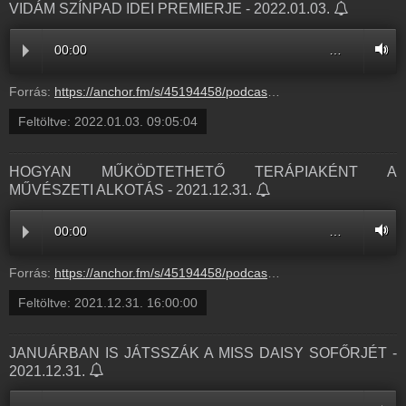
VIDÁM SZÍNPAD IDEI PREMIERJE - 2022.01.03.
00:00
…
Forrás:
https://anchor.fm/s/45194458/podcast/play/45524981/https%3A%2F%2Fd3ctxlq1ktw2nl.cloudfront.net%2Fstaging%2F2021-11-31%2Fa3e6d697-0011-ce1c-c916-70a9f03eb5ae.mp3
Feltöltve:
2022.01.03. 09:05:04
HOGYAN MŰKÖDTETHETŐ TERÁPIAKÉNT A
MŰVÉSZETI ALKOTÁS - 2021.12.31.
00:00
…
Forrás:
https://anchor.fm/s/45194458/podcast/play/45524111/https%3A%2F%2Fd3ctxlq1ktw2nl.cloudfront.net%2Fstaging%2F2021-11-31%2F5fc19c1f-b1dc-be4e-426f-b2219a218741.mp3
Feltöltve:
2021.12.31. 16:00:00
JANUÁRBAN IS JÁTSSZÁK A MISS DAISY SOFŐRJÉT -
2021.12.31.