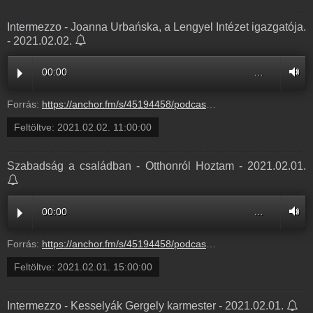
Intermezzo - Joanna Urbańska, a Lengyel Intézet igazgatója.
- 2021.02.02.
00:00
…
Forrás:
https://anchor.fm/s/45194458/podcast/play/26142334/https%3A%2F%2Fd3ctxlq1ktw2nl.cloudfront.net%2Fstaging%2F2021-1-3%2F151566787-44100-2-44da61497551a.m4a
Feltöltve:
2021.02.02. 11:00:00
Szabadság a családban - Otthonról Hoztam - 2021.02.01.
00:00
…
Forrás:
https://anchor.fm/s/45194458/podcast/play/35731778/https%3A%2F%2Fd3ctxlq1ktw2nl.cloudfront.net%2Fstaging%2F2021-5-18%2F198174021-44100-2-b0002c4e6e3fb.m4a
Feltöltve:
2021.02.01. 15:00:00
Intermezzo - Kesselyák Gergely karmester - 2021.02.01.