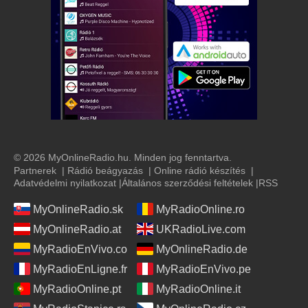
© 2026 MyOnlineRadio.hu. Minden jog fenntartva.
Partnerek
|
Rádió beágyazás
|
Online rádió készítés
|
Adatvédelmi nyilatkozat
|
Általános szerződési feltételek
|
RSS
MyOnlineRadio.sk
MyRadioOnline.ro
MyOnlineRadio.at
UKRadioLive.com
MyRadioEnVivo.co
MyOnlineRadio.de
MyRadioEnLigne.fr
MyRadioEnVivo.pe
MyRadioOnline.pt
MyRadioOnline.it