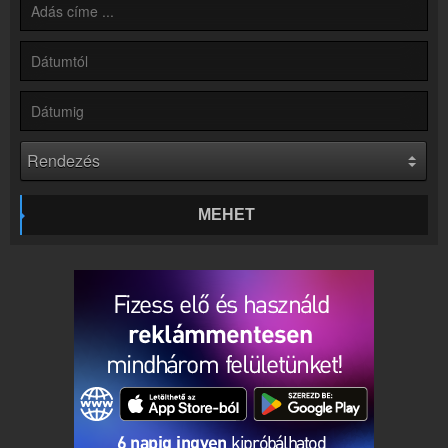
Partnerek
Rádiós partnerek
Rádió beágyazás
Ágyazd be weboldaladba
Online rádió készítés
Készítés lépésről lépésre
MEHET