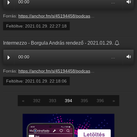
00:00
…
Forrás:
https://anchor.fm/s/45194458/podcast/play/25928334/https%3A%2F%2Fd3ctxlq1ktw2nl.cloudfront.net%2Fstaging%2F2021-0-29%2F150167110-44100-2-00a5a4cf241a4.m4a
Feltöltve:
2021.01.29. 22:27:18
Intermezzo - Borgula András rendező - 2021.01.29.
00:00
…
Forrás:
https://anchor.fm/s/45194458/podcast/play/25927998/https%3A%2F%2Fd3ctxlq1ktw2nl.cloudfront.net%2Fstaging%2F2021-0-29%2F4822b88c-932d-9322-98a9-184ed4b4ee8d.mp3
Feltöltve:
2021.01.29. 22:18:06
«
392
393
394
395
396
»