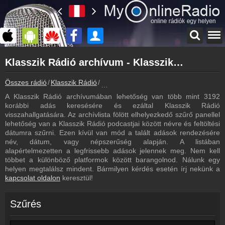
Főoldal
Klasszik Rádió archívum - Klasszik Rádió podcasts - Klasszik Rádió visszahallgatás
myonlineradio.hu
Klasszik Rádió
Összes rádió
Klasszik Rádió
Klasszik Rádió archívum - Podcasts - V
Vissza a Klasszik Rádió oldalára
A Klasszik Rádió archívumában lehetőség van több mint 3192
Bejelentkezés
korábbi adás keresésére és ezáltal Klasszik Rádió
Hozz létre saját fiókot!
visszahallgatására. Az archívlista fölött elhelyezkedő szűrő panellel
lehetőség van a Klasszik Rádió podcastjai között névre és feltöltési
Most szól
dátumra szűrni. Ezen kívül van mód a talált adások rendezésére
Tudd meg mi szólt eddig
név, dátum, vagy népszerűség alapján. A listában
alapértelmezetten a legfrissebb adások jelennek meg. Nem kell
Műsorújság
többet a különböző platformok között barangolnod. Nálunk egy
Klasszik Rádió műsorai
helyen megtalálsz mindent. Bármilyen kérdés esetén írj nekünk a
kapcsolat oldalon
keresztül!
Hírek
Klasszik Rádió kapcsolatos hírek
Szűrés
Kapcsolat
Írj nekünk!