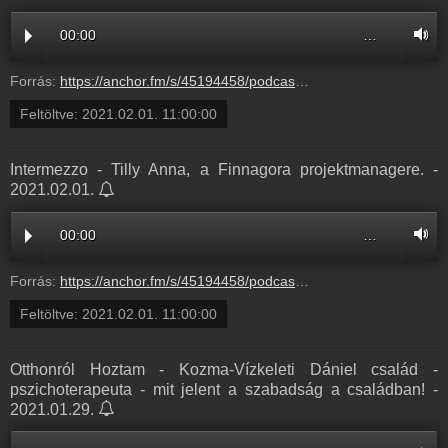
00:00
…
Forrás:
https://anchor.fm/s/45194458/podcast/play/26142555/https%3A%2F%2Fd3ctxlq1ktw2nl.cloudfront.net%2Fstaging%2F2021-02-05%2F828fb6d6fc9f856921e61c4e11190fac.m4a
Feltöltve:
2021.02.01. 11:00:00
Intermezzo - Tilly Anna, a Finnagora projektmanagere. -
2021.02.01.
00:00
…
Forrás:
https://anchor.fm/s/45194458/podcast/play/26142262/https%3A%2F%2Fd3ctxlq1ktw2nl.cloudfront.net%2Fstaging%2F2021-1-3%2F151566514-44100-2-1ba9221f28958.m4a
Feltöltve:
2021.02.01. 11:00:00
Otthonról Hoztam - Kozma-Vízkeleti Dániel család -
pszichoterapeuta - mit jelent a szabadság a családban! -
2021.01.29.