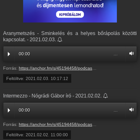
Aranymetszés - Sminkelés és a helyes bőrápolás közötti
kapcsolat. - 2021.02.03.
00:00
…
Forrás:
https://anchor.fm/s/45194458/podcast/play/26142176/https%3A%2F%2Fd3ctxlq1ktw2nl.cloudfront.net%2Fstaging%2F2021-1-3%2F151566016-44100-2-d684f54e2e6dd.m4a
Feltöltve:
2021.02.03. 10:17:12
Intermezzo - Nógrádi Gábor író - 2021.02.02.
00:00
…
Forrás:
https://anchor.fm/s/45194458/podcast/play/26142487/https%3A%2F%2Fd3ctxlq1ktw2nl.cloudfront.net%2Fstaging%2F2021-02-05%2F84ef4a22e18ae59bab89b87037f3793b.m4a
Feltöltve:
2021.02.02. 11:00:00